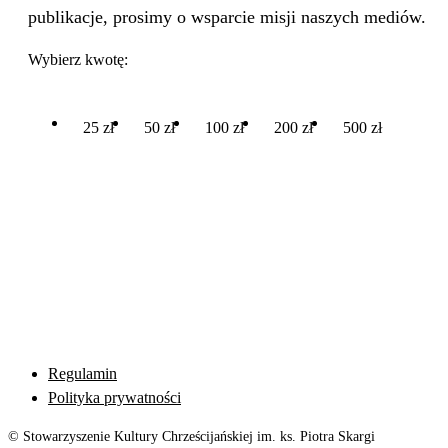
publikacje, prosimy o wsparcie misji naszych mediów.
Wybierz kwotę:
25 zł
50 zł
100 zł
200 zł
500 zł
Regulamin
Polityka prywatności
© Stowarzyszenie Kultury Chrześcijańskiej im. ks. Piotra Skargi