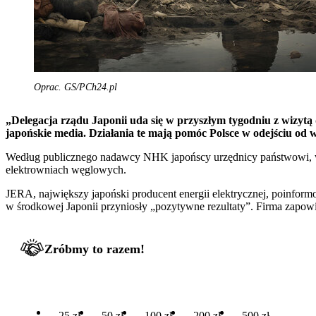
Oprac. GS/PCh24.pl
„Delegacja rządu Japonii uda się w przyszłym tygodniu z wizytą
japońskie media. Działania te mają pomóc Polsce w odejściu od w
Według publicznego nadawcy NHK japońscy urzędnicy państwowi, w t
elektrowniach węglowych.
JERA, największy japoński producent energii elektrycznej, poinfor
w środkowej Japonii przyniosły „pozytywne rezultaty”. Firma zapowi
Zróbmy to razem!
25 zł
50 zł
100 zł
200 zł
500 zł