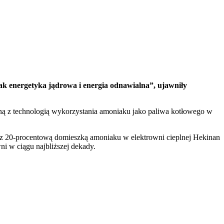
ak energetyka jądrowa i energia odnawialna”, ujawniły
ną z technologią wykorzystania amoniaku jako paliwa kotłowego w
a z 20-procentową domieszką amoniaku w elektrowni cieplnej Hekinan
i w ciągu najbliższej dekady.