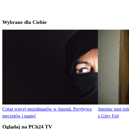
Wybrane dla Ciebie
Coraz więcej muzułmanów w Japonii. Przybywa
Japonia: nasi ro
meczetów i napięć
z Góry Fuji
Oglądaj na PCh24 TV