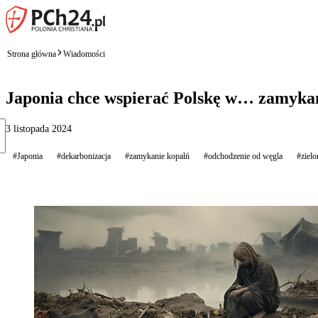
Strona główna
Wiadomości
Japonia chce wspierać Polskę w… zamykani
3 listopada 2024
#Japonia
#dekarbonizacja
#zamykanie kopalń
#odchodzenie od węgla
#zielo