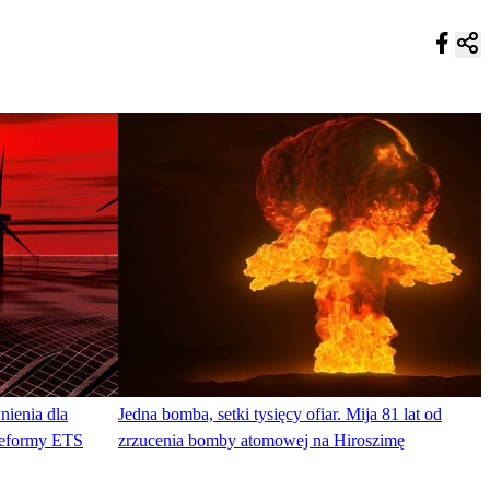
nienia dla
Jedna bomba, setki tysięcy ofiar. Mija 81 lat od
reformy ETS
zrzucenia bomby atomowej na Hiroszimę