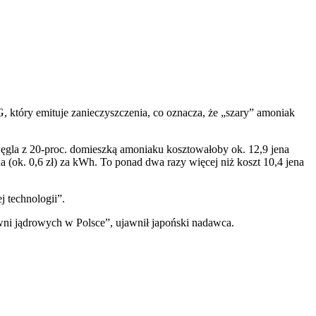
 który emituje zanieczyszczenia, co oznacza, że „szary” amoniak
węgla z 20-proc. domieszką amoniaku kosztowałoby ok. 12,9 jena
 (ok. 0,6 zł) za kWh. To ponad dwa razy więcej niż koszt 10,4 jena
 technologii”.
ni jądrowych w Polsce”, ujawnił japoński nadawca.