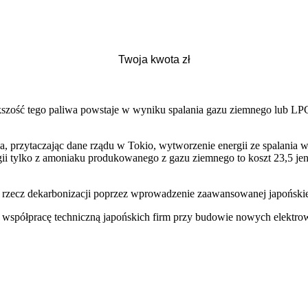
szość tego paliwa powstaje w wyniku spalania gazu ziemnego lub LPG,
a, przytaczając dane rządu w Tokio, wytworzenie energii ze spalania 
i tylko z amoniaku produkowanego z gazu ziemnego to koszt 23,5 jena
zecz dekarbonizacji poprzez wprowadzenie zaawansowanej japońskiej
 współpracę techniczną japońskich firm przy budowie nowych elektrow