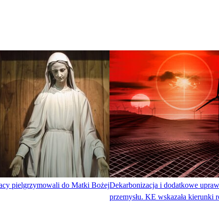
dacy pielgrzymowali do Matki Bożej
Dekarbonizacja i dodatkowe upraw
przemysłu. KE wskazała kierunki 