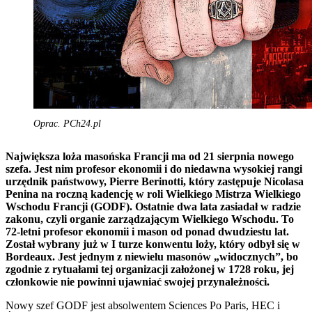
Oprac. PCh24.pl
Największa loża masońska Francji ma od 21 sierpnia nowego
szefa. Jest nim profesor ekonomii i do niedawna wysokiej rangi
urzędnik państwowy, Pierre Berinotti, który zastępuje Nicolasa
Penina na roczną kadencję w roli Wielkiego Mistrza Wielkiego
Wschodu Francji (GODF). Ostatnie dwa lata zasiadał w radzie
zakonu, czyli organie zarządzającym Wielkiego Wschodu. To
72-letni profesor ekonomii i mason od ponad dwudziestu lat.
Został wybrany już w I turze konwentu loży, który odbył się w
Bordeaux. Jest jednym z niewielu masonów „widocznych”, bo
zgodnie z rytuałami tej organizacji założonej w 1728 roku, jej
członkowie nie powinni ujawniać swojej przynależności.
Nowy szef GODF jest absolwentem Sciences Po Paris, HEC i