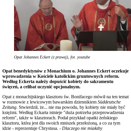
Opat Johannes Eckert (z prawej), fot. youtube
Opat benedyktynów z Monachium o. Johannes Eckert oczekuje
wprowadzenia w Kościele katolickim gruntownych reform.
Według Eckerta należy dopuścić kobiety do sakramentu
święceń, a celibat uczynić opcjonalnym.
Opat z monachijskiego klasztoru św. Bonifacego mówił na ten temat
w rozmowie z lewicowym bawarskim dziennikiem
Süddeutsche
Zeitung
. Stwierdził, że... nie ma powodu, by kobiety nie miały być
księżmi. Według Eckarta istnieje "duża potrzeba przeprowadzenia
reform", także w klasztorach. Podał przykład opatki żeńskiego
klasztoru, która jest dla swoich mniszek przełożoną, a co za tym
idzie - reprezentuje Chrystusa. -
Dlaczego nie miałaby