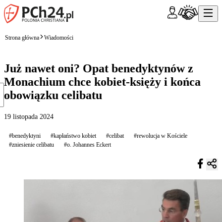
Strona główna
Wiadomości
Już nawet oni? Opat benedyktynów z
Monachium chce kobiet-księży i końca
obowiązku celibatu
19 listopada 2024
#benedyktyni
#kapłaństwo kobiet
#celibat
#rewolucja w Kościele
#zniesienie celibatu
#o. Johannes Eckert