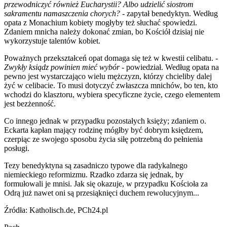
przewodniczyć również Eucharystii? Albo udzielić siostrom
sakramentu namaszczenia chorych?
- zapytał benedyktyn. Według
opata z Monachium kobiety mogłyby też słuchać spowiedzi.
Zdaniem mnicha należy dokonać zmian, bo Kościół dzisiaj nie
wykorzystuje talentów kobiet.
Poważnych przekształceń opat domaga się też w kwestii celibatu. -
Zwykły ksiądz powinien mieć wybór
- powiedział. Według opata na
pewno jest wystarczająco wielu mężczyzn, którzy chcieliby dalej
żyć w celibacie. To musi dotyczyć zwłaszcza mnichów, bo ten, kto
wchodzi do klasztoru, wybiera specyficzne życie, czego elementem
jest bezżenność.
Co innego jednak w przypadku pozostałych księży; zdaniem o.
Eckarta kapłan mający rodzinę mógłby być dobrym księdzem,
czerpiąc ze swojego sposobu życia siłę potrzebną do pełnienia
posługi.
Tezy benedyktyna są zasadniczo typowe dla radykalnego
niemieckiego reformizmu. Rzadko zdarza się jednak, by
formułowali je mnisi. Jak się okazuje, w przypadku Kościoła za
Odrą już nawet oni są przesiąknięci duchem rewolucyjnym...
Źródła: Katholisch.de, PCh24.pl