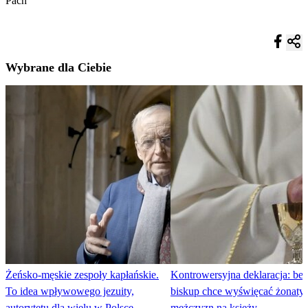
Pach
Wybrane dla Ciebie
Żeńsko-męskie zespoły kapłańskie.
Kontrowersyjna deklaracja: belg
To idea wpływowego jezuity,
biskup chce wyświęcać żonaty
autorytetu dla wielu w Polsce
mężczyzn na księży