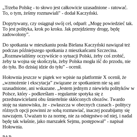
„Trzeba Polskę - to słowo jest całkowicie uzasadnione - ratować.
To, o tym, żeśmy rozmawiali" - dodał Kaczyński.
Dopytywany, czy osiągnął swój cel, odparł: „Mogę powiedzieć tak.
To jest polityka, krok po kroku. Jak przejdziemy drogę, będę
zadowolony”.
Do spotkania w mieszkaniu posła Bielana Kaczyński nawiązał też
podczas późniejszego spotkania z mieszkańcami Szczecina.
„Rozmawialiśmy oczywiście o sytuacji Polski, żeby coś zrobić,
żeby ta wojna się skończyła, żeby Polska mogła iść do przodu, nie
do tyłu. Bo dzisiaj idzie do tyłu” - ocenił.
Hołownia jeszcze w piątek we wpisie na platformie X ocenił, że
„wzmożenie i ekscytacja” związane ze spotkaniem nie są ani
uzasadnione, ani wskazane. „Jestem jednym z niewielu polityków w
Polsce, który - podkreślam - regularnie spotyka się z
przedstawicielami obu śmiertelnie skłóconych obozów. Twardo
stoję na stanowisku, że - zwłaszcza w obecnych czasach - politycy
różnych opcji powinni ze sobą rozmawiać, inaczej pozabijamy się
nawzajem. Uważam to za normę, nie za odstępstwo od niej, i nadal
będę tak właśnie, jako marszałek Sejmu, postępował” - napisał
Hołownia.