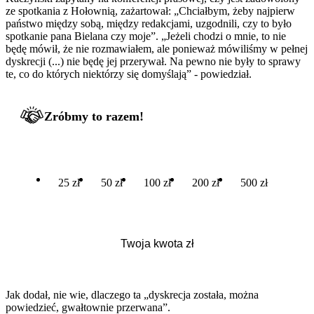
ze spotkania z Hołownią, zażartował: „Chciałbym, żeby najpierw
państwo między sobą, między redakcjami, uzgodnili, czy to było
spotkanie pana Bielana czy moje”. „Jeżeli chodzi o mnie, to nie
będę mówił, że nie rozmawiałem, ale ponieważ mówiliśmy w pełnej
dyskrecji (...) nie będę jej przerywał. Na pewno nie były to sprawy
te, co do których niektórzy się domyślają” - powiedział.
Zróbmy to razem!
25 zł
50 zł
100 zł
200 zł
500 zł
Jak dodał, nie wie, dlaczego ta „dyskrecja została, można
powiedzieć, gwałtownie przerwana”.