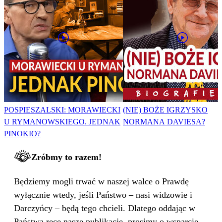
POSPIESZALSKI: MORAWIECKI
(NIE) BOŻE IGRZYSKO
U RYMANOWSKIEGO. JEDNAK
NORMANA DAVIESA?
PINOKIO?
Zróbmy to razem!
Będziemy mogli trwać w naszej walce o Prawdę
wyłącznie wtedy, jeśli Państwo – nasi widzowie i
Darczyńcy – będą tego chcieli. Dlatego oddając w
Państwa ręce nasze publikacje, prosimy o wsparcie