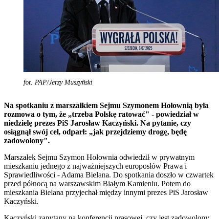
fot. PAP/Jerzy Muszyñski
Na spotkaniu z marszałkiem Sejmu Szymonem Hołownią była
rozmowa o tym, że „trzeba Polskę ratować" - powiedział w
niedzielę prezes PiS Jarosław Kaczyński. Na pytanie, czy
osiągnął swój cel, odparł: „jak przejdziemy drogę, będę
zadowolony".
Marszałek Sejmu Szymon Hołownia odwiedził w prywatnym
mieszkaniu jednego z najważniejszych europosłów Prawa i
Sprawiedliwości - Adama Bielana. Do spotkania doszło w czwartek
przed północą na warszawskim Białym Kamieniu. Potem do
mieszkania Bielana przyjechał między innymi prezes PiS Jarosław
Kaczyński.
Kaczyński zapytany na konferencji prasowej, czy jest zadowolony