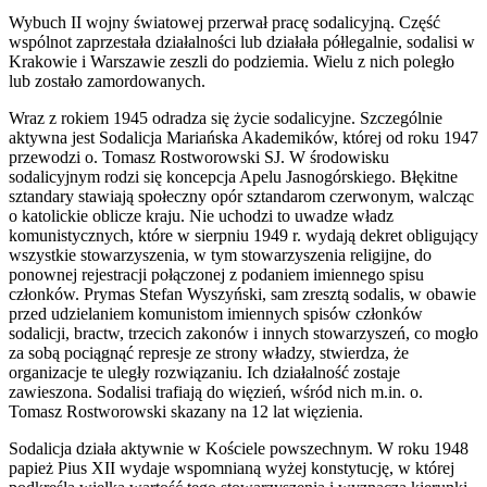
Wybuch II wojny światowej przerwał pracę sodalicyjną. Część
wspólnot zaprzestała działalności lub działała półlegalnie, sodalisi w
Krakowie i Warszawie zeszli do podziemia. Wielu z nich poległo
lub zostało zamordowanych.
Wraz z rokiem 1945 odradza się życie sodalicyjne. Szczególnie
aktywna jest Sodalicja Mariańska Akademików, której od roku 1947
przewodzi o. Tomasz Rostworowski SJ. W środowisku
sodalicyjnym rodzi się koncepcja Apelu Jasnogórskiego. Błękitne
sztandary stawiają społeczny opór sztandarom czerwonym, walcząc
o katolickie oblicze kraju. Nie uchodzi to uwadze władz
komunistycznych, które w sierpniu 1949 r. wydają dekret obligujący
wszystkie stowarzyszenia, w tym stowarzyszenia religijne, do
ponownej rejestracji połączonej z podaniem imiennego spisu
członków. Prymas Stefan Wyszyński, sam zresztą sodalis, w obawie
przed udzielaniem komunistom imiennych spisów członków
sodalicji, bractw, trzecich zakonów i innych stowarzyszeń, co mogło
za sobą pociągnąć represje ze strony władzy, stwierdza, że
organizacje te uległy rozwiązaniu. Ich działalność zostaje
zawieszona. Sodalisi trafiają do więzień, wśród nich m.in. o.
Tomasz Rostworowski skazany na 12 lat więzienia.
Sodalicja działa aktywnie w Kościele powszechnym. W roku 1948
papież Pius XII wydaje wspomnianą wyżej konstytucję, w której