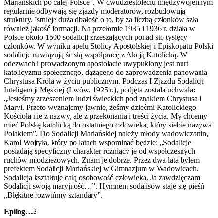
Mariańskich po całej Polsce”. W dwudziestoleciu międzywojennym
regularnie odbywają się zjazdy moderatorów, rozbudowują
struktury. Istnieje duża dbałość o to, by za liczbą członków szła
również jakość formacji. Na przełomie 1935 i 1936 r. działa w
Polsce około 1500 sodalicji zrzeszających ponad sto tysięcy
członków. W wyniku apelu Stolicy Apostolskiej i Episkopatu Polski
sodalicje nawiązują ścisłą współpracę z Akcją Katolicką. W
odezwach i prowadzonym apostolacie uwypuklony jest nurt
katolicyzmu społecznego, dążącego do zaprowadzenia panowania
Chrystusa Króla w życiu publicznym. Podczas I Zjazdu Sodalicji
Inteligencji Męskiej (Lwów, 1925 r.), podjęta została uchwała:
„Jesteśmy zrzeszeniem ludzi świeckich pod znakiem Chrystusa i
Maryi. Przeto wyznajemy jawnie, żeśmy dziećmi Katolickiego
Kościoła nie z nazwy, ale z przekonania i treści życia. My chcemy
mieć Polskę katolicką do ostatniego człowieka, który siebie nazywa
Polakiem”. Do Sodalicji Mariańskiej należy młody wadowiczanin,
Karol Wojtyła, który po latach wspominać będzie: „Sodalicje
posiadają specyficzny charakter różniący je od współczesnych
ruchów młodzieżowych. Znam je dobrze. Przez dwa lata byłem
prefektem Sodalicji Mariańskiej w Gimnazjum w Wadowicach.
Sodalicja kształtuje całą osobowość człowieka. Ja zawdzięczam
Sodalicji swoją maryjność…”. Hymnem sodalisów staje się pieśń
„Błękitne rozwińmy sztandary”.
Epilog…?