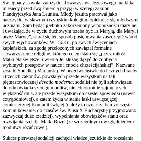
Św. Ignacy Loyola, założyciel Towarzystwa Jezusowego, na kilka
miesięcy przed swą śmiercią przyjął w szeregi zakonu
Flandryjczyka Jana Leunisa. Młody jezuita pracował jako
nauczyciel w sławnym rzymskim kolegium opiekując się młodszymi
uczniami. Sam będąc głęboko zakorzeniony w pobożności maryjnej
i uważając, że w życiu duchowym trzeba być „z Maryją, dla Maryi i
przez Maryję”, starał się ten sposób postępowania zaszczepić wśród
swych wychowanków. W 1563 r., po swych święceniach
kapłańskich, za zgodą przełożonych zawiązał formalne
stowarzyszenie religijne, którego celem stało się „przez miłość
Matki Najświętszej i wierną Jej służbę dążyć do zdobycia
wybitnych postępów w nauce i cnocie chrześcijańskiej”. Nazwane
zostało Sodalicją Mariańską. W przeciwieństwie do licznych bractw
i trzecich zakonów, powstałych przede wszystkim na fali
piętnastowiecznej
devotio moderna
, sodalisi nie byli zobowiązani
do odmawiania szeregu modlitw, niejednokrotnie zajmujących
większość dnia, ale przede wszystkim do częstej spowiedzi (nawet
cotygodniowej), a zatem życia w stanie łaski uświęcającej,
comiesięcznej Komunii świętej (należy to uznać za bardzo częste
komunikowanie, do czasów św. Piusa X Eucharystię przyjmowano
zazwyczaj dużo rzadziej), wypełniania obowiązków stanu oraz
rozwijania czci dla Matki Bożej (ze szczególnym uwzględnieniem
modlitwy różańcowej).
Sukces pierwszej sodalicji zachęcił władze jezuickie do rozesłania