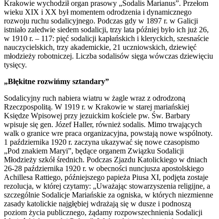
Krakowie wychodził organ prasowy „Sodalis Marianus”. Przełom
wieku XIX i XX był momentem odrodzenia i dynamicznego
rozwoju ruchu sodalicyjnego. Podczas gdy w 1897 r. w Galicji
istniało zaledwie siedem sodalicji, trzy lata później było ich już 26,
w 1910 r. – 117: pięć sodalicji kapłańskich i kleryckich, szesnaście
nauczycielskich, trzy akademickie, 21 uczniowskich, dziewięć
młodzieży robotniczej. Liczba sodalisów sięga wówczas dziewięciu
tysięcy.
„Błękitne rozwińmy sztandary”
Sodalicyjny ruch nabiera wiatru w żagle wraz z odrodzoną
Rzeczpospolitą. W 1919 r. w Krakowie w starej mariańskiej
Księdze Wpisowej przy jezuickim kościele pw. Św. Barbary
wpisuje się gen. Józef Haller, również sodalis. Mimo trwających
walk o granice wre praca organizacyjna, powstają nowe wspólnoty.
1 października 1920 r. zaczyna ukazywać się nowe czasopismo
„Pod znakiem Maryi”, będące organem Związku Sodalicji
Młodzieży szkół średnich. Podczas Zjazdu Katolickiego w dniach
26-28 października 1920 r. w obecności nuncjusza apostolskiego
Achillesa Rattiego, późniejszego papieża Piusa XI, podjęta zostaje
rezolucja, w której czytamy: „Uważając stowarzyszenia religijne, a
szczególnie Sodalicje Mariańskie za ogniska, w których niezmienne
zasady katolickie najgłębiej wdrażają się w dusze i podnoszą
poziom życia publicznego, żądamy rozpowszechnienia Sodalicji