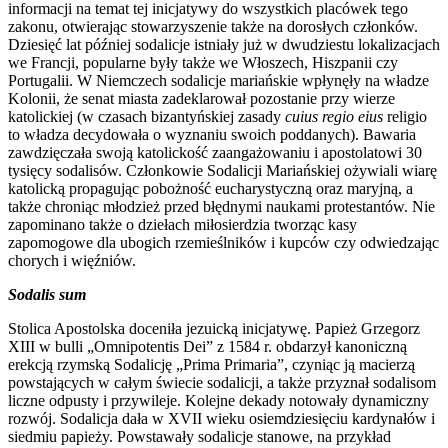
informacji na temat tej inicjatywy do wszystkich placówek tego
zakonu, otwierając stowarzyszenie także na dorosłych członków.
Dziesięć lat później sodalicje istniały już w dwudziestu lokalizacjach
we Francji, popularne były także we Włoszech, Hiszpanii czy
Portugalii. W Niemczech sodalicje mariańskie wpłynęły na władze
Kolonii, że senat miasta zadeklarował pozostanie przy wierze
katolickiej (w czasach bizantyńskiej zasady
cuius regio eius
religio
to władza decydowała o wyznaniu swoich poddanych). Bawaria
zawdzięczała swoją katolickość zaangażowaniu i apostolatowi 30
tysięcy sodalisów. Członkowie Sodalicji Mariańskiej ożywiali wiarę
katolicką propagując pobożność eucharystyczną oraz maryjną, a
także chroniąc młodzież przed błędnymi naukami protestantów. Nie
zapominano także o dziełach miłosierdzia tworząc kasy
zapomogowe dla ubogich rzemieślników i kupców czy odwiedzając
chorych i więźniów.
Sodalis sum
Stolica Apostolska doceniła jezuicką inicjatywę. Papież Grzegorz
XIII w bulli „Omnipotentis Dei” z 1584 r. obdarzył kanoniczną
erekcją rzymską Sodalicję „Prima Primaria”, czyniąc ją macierzą
powstających w całym świecie sodalicji, a także przyznał sodalisom
liczne odpusty i przywileje. Kolejne dekady notowały dynamiczny
rozwój. Sodalicja dała w XVII wieku osiemdziesięciu kardynałów i
siedmiu papieży. Powstawały sodalicje stanowe, na przykład