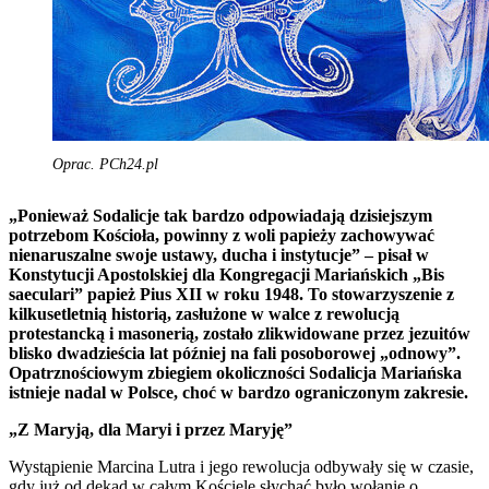
Oprac. PCh24.pl
„Ponieważ Sodalicje tak bardzo odpowiadają dzisiejszym
potrzebom Kościoła, powinny z woli papieży zachowywać
nienaruszalne swoje ustawy, ducha i instytucje” – pisał w
Konstytucji Apostolskiej dla Kongregacji Mariańskich „Bis
saeculari” papież Pius XII w roku 1948. To stowarzyszenie z
kilkusetletnią historią, zasłużone w walce z rewolucją
protestancką i masonerią, zostało zlikwidowane przez jezuitów
blisko dwadzieścia lat później na fali posoborowej „odnowy”.
Opatrznościowym zbiegiem okoliczności Sodalicja Mariańska
istnieje nadal w Polsce, choć w bardzo ograniczonym zakresie.
„Z Maryją, dla Maryi i przez Maryję”
Wystąpienie Marcina Lutra i jego rewolucja odbywały się w czasie,
gdy już od dekad w całym Kościele słychać było wołanie o