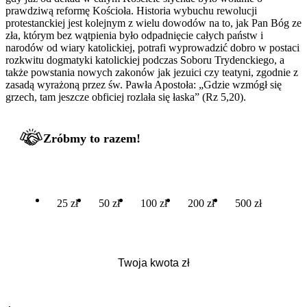
prawdziwą reformę Kościoła. Historia wybuchu rewolucji
protestanckiej jest kolejnym z wielu dowodów na to, jak Pan Bóg ze
zła, którym bez wątpienia było odpadnięcie całych państw i
narodów od wiary katolickiej, potrafi wyprowadzić dobro w postaci
rozkwitu dogmatyki katolickiej podczas Soboru Trydenckiego, a
także powstania nowych zakonów jak jezuici czy teatyni, zgodnie z
zasadą wyrażoną przez św. Pawła Apostoła: „Gdzie wzmógł się
grzech, tam jeszcze obficiej rozlała się łaska” (Rz 5,20).
Zróbmy to razem!
25 zł
50 zł
100 zł
200 zł
500 zł