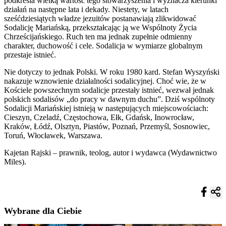
podkreśla wielką wartość tego stowarzyszenia i wyznacza kierunki
działań na następne lata i dekady. Niestety, w latach
sześćdziesiątych władze jezuitów postanawiają zlikwidować
Sodalicję Mariańską, przekształcając ją we Wspólnoty Życia
Chrześcijańskiego. Ruch ten ma jednak zupełnie odmienny
charakter, duchowość i cele. Sodalicja w wymiarze globalnym
przestaje istnieć.
Nie dotyczy to jednak Polski. W roku 1980 kard. Stefan Wyszyński
nakazuje wznowienie działalności sodalicyjnej. Choć wie, że w
Kościele powszechnym sodalicje przestały istnieć, wezwał jednak
polskich sodalisów „do pracy w dawnym duchu”. Dziś wspólnoty
Sodalicji Mariańskiej istnieją w następujących miejscowościach:
Cieszyn, Czeladź, Częstochowa, Ełk, Gdańsk, Inowrocław,
Kraków, Łódź, Olsztyn, Piastów, Poznań, Przemyśl, Sosnowiec,
Toruń, Włocławek, Warszawa.
Kajetan Rajski – prawnik, teolog, autor i wydawca (Wydawnictwo
Miles).
Wybrane dla Ciebie