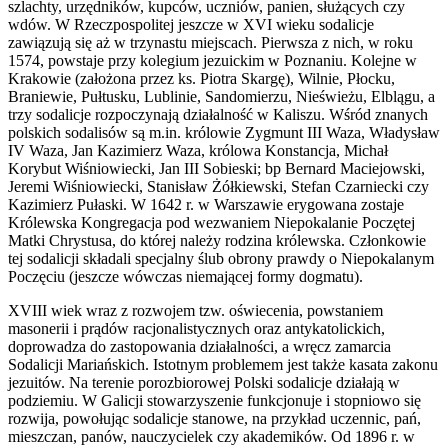
szlachty, urzędników, kupców, uczniów, panien, służących czy
wdów. W Rzeczpospolitej jeszcze w XVI wieku sodalicje
zawiązują się aż w trzynastu miejscach. Pierwsza z nich, w roku
1574, powstaje przy kolegium jezuickim w Poznaniu. Kolejne w
Krakowie (założona przez ks. Piotra Skargę), Wilnie, Płocku,
Braniewie, Pułtusku, Lublinie, Sandomierzu, Nieświeżu, Elblągu, a
trzy sodalicje rozpoczynają działalność w Kaliszu. Wśród znanych
polskich sodalisów są m.in. królowie Zygmunt III Waza, Władysław
IV Waza, Jan Kazimierz Waza, królowa Konstancja, Michał
Korybut Wiśniowiecki, Jan III Sobieski; bp Bernard Maciejowski,
Jeremi Wiśniowiecki, Stanisław Żółkiewski, Stefan Czarniecki czy
Kazimierz Pułaski. W 1642 r. w Warszawie erygowana zostaje
Królewska Kongregacja pod wezwaniem Niepokalanie Poczętej
Matki Chrystusa, do której należy rodzina królewska. Członkowie
tej sodalicji składali specjalny ślub obrony prawdy o Niepokalanym
Poczęciu (jeszcze wówczas niemającej formy dogmatu).
XVIII wiek wraz z rozwojem tzw. oświecenia, powstaniem
masonerii i prądów racjonalistycznych oraz antykatolickich,
doprowadza do zastopowania działalności, a wręcz zamarcia
Sodalicji Mariańskich. Istotnym problemem jest także kasata zakonu
jezuitów. Na terenie porozbiorowej Polski sodalicje działają w
podziemiu. W Galicji stowarzyszenie funkcjonuje i stopniowo się
rozwija, powołując sodalicje stanowe, na przykład uczennic, pań,
mieszczan, panów, nauczycielek czy akademików. Od 1896 r. w