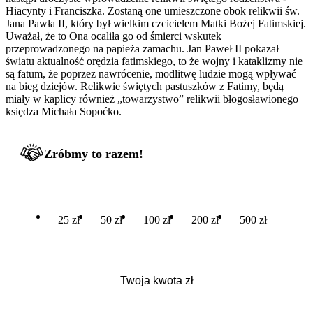
Hiacynty i Franciszka. Zostaną one umieszczone obok relikwii św.
Jana Pawła II, który był wielkim czcicielem Matki Bożej Fatimskiej.
Uważał, że to Ona ocaliła go od śmierci wskutek
przeprowadzonego na papieża zamachu. Jan Paweł II pokazał
światu aktualność orędzia fatimskiego, to że wojny i kataklizmy nie
są fatum, że poprzez nawrócenie, modlitwę ludzie mogą wpływać
na bieg dziejów. Relikwie świętych pastuszków z Fatimy, będą
miały w kaplicy również „towarzystwo” relikwii błogosławionego
księdza Michała Sopoćko.
Zróbmy to razem!
25 zł
50 zł
100 zł
200 zł
500 zł