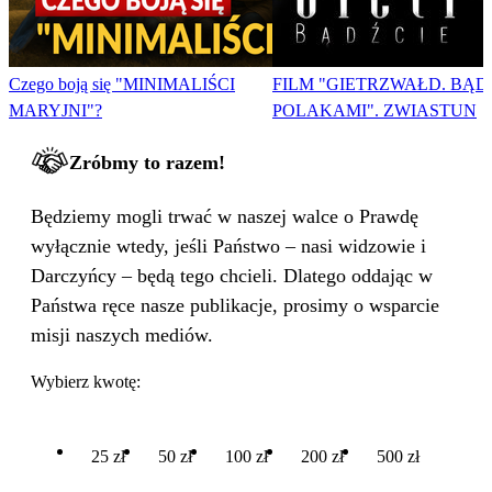
Czego boją się "MINIMALIŚCI
FILM "GIETRZWAŁD. BĄD
MARYJNI"?
POLAKAMI". ZWIASTUN
Zróbmy to razem!
Będziemy mogli trwać w naszej walce o Prawdę
wyłącznie wtedy, jeśli Państwo – nasi widzowie i
Darczyńcy – będą tego chcieli. Dlatego oddając w
Państwa ręce nasze publikacje, prosimy o wsparcie
misji naszych mediów.
Wybierz kwotę:
25 zł
50 zł
100 zł
200 zł
500 zł