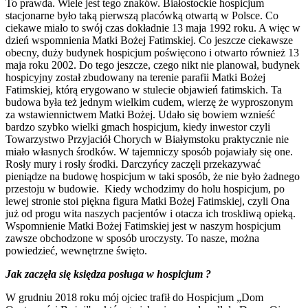
To prawda. Wiele jest tego znaków. Białostockie hospicjum
stacjonarne było taką pierwszą placówką otwartą w Polsce. Co
ciekawe miało to swój czas dokładnie 13 maja 1992 roku. A więc w
dzień wspomnienia Matki Bożej Fatimskiej. Co jeszcze ciekawsze
obecny, duży budynek hospicjum poświęcono i otwarto również 13
maja roku 2002. Do tego jeszcze, czego nikt nie planował, budynek
hospicyjny został zbudowany na terenie parafii Matki Bożej
Fatimskiej, którą erygowano w stulecie objawień fatimskich. Ta
budowa była też jednym wielkim cudem, wierzę że wyproszonym
za wstawiennictwem Matki Bożej. Udało się bowiem wznieść
bardzo szybko wielki gmach hospicjum, kiedy inwestor czyli
Towarzystwo Przyjaciół Chorych w Białymstoku praktycznie nie
miało własnych środków. W tajemniczy sposób pojawiały się one.
Rosły mury i rosły środki. Darczyńcy zaczęli przekazywać
pieniądze na budowę hospicjum w taki sposób, że nie było żadnego
przestoju w budowie. Kiedy wchodzimy do holu hospicjum, po
lewej stronie stoi piękna figura Matki Bożej Fatimskiej, czyli Ona
już od progu wita naszych pacjentów i otacza ich troskliwą opieką.
Wspomnienie Matki Bożej Fatimskiej jest w naszym hospicjum
zawsze obchodzone w sposób uroczysty. To nasze, można
powiedzieć, wewnętrzne święto.
Jak zaczęła się księdza posługa w hospicjum ?
W grudniu 2018 roku mój ojciec trafił do Hospicjum „Dom