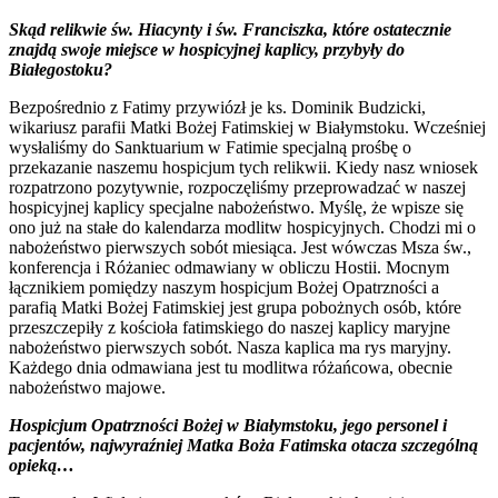
Skąd relikwie św. Hiacynty i św. Franciszka, które ostatecznie
znajdą swoje miejsce w hospicyjnej kaplicy, przybyły do
Białegostoku?
Bezpośrednio z Fatimy przywiózł je ks. Dominik Budzicki,
wikariusz parafii Matki Bożej Fatimskiej w Białymstoku. Wcześniej
wysłaliśmy do Sanktuarium w Fatimie specjalną prośbę o
przekazanie naszemu hospicjum tych relikwii. Kiedy nasz wniosek
rozpatrzono pozytywnie, rozpoczęliśmy przeprowadzać w naszej
hospicyjnej kaplicy specjalne nabożeństwo. Myślę, że wpisze się
ono już na stałe do kalendarza modlitw hospicyjnych. Chodzi mi o
nabożeństwo pierwszych sobót miesiąca. Jest wówczas Msza św.,
konferencja i Różaniec odmawiany w obliczu Hostii. Mocnym
łącznikiem pomiędzy naszym hospicjum Bożej Opatrzności a
parafią Matki Bożej Fatimskiej jest grupa pobożnych osób, które
przeszczepiły z kościoła fatimskiego do naszej kaplicy maryjne
nabożeństwo pierwszych sobót. Nasza kaplica ma rys maryjny.
Każdego dnia odmawiana jest tu modlitwa różańcowa, obecnie
nabożeństwo majowe.
Hospicjum Opatrzności Bożej w Białymstoku, jego personel i
pacjentów, najwyraźniej Matka Boża Fatimska otacza szczególną
opieką…