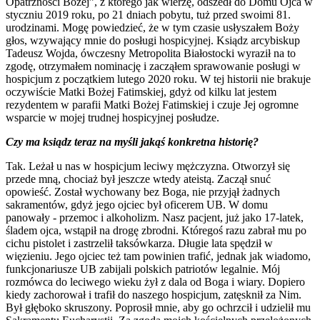
Opatrzności Bożej”, z którego jak wierzę, odszedł do Domu Ojca w
styczniu 2019 roku, po 21 dniach pobytu, tuż przed swoimi 81.
urodzinami. Mogę powiedzieć, że w tym czasie usłyszałem Boży
głos, wzywający mnie do posługi hospicyjnej. Ksiądz arcybiskup
Tadeusz Wojda, ówczesny Metropolita Białostocki wyraził na to
zgodę, otrzymałem nominację i zacząłem sprawowanie posługi w
hospicjum z początkiem lutego 2020 roku. W tej historii nie brakuje
oczywiście Matki Bożej Fatimskiej, gdyż od kilku lat jestem
rezydentem w parafii Matki Bożej Fatimskiej i czuje Jej ogromne
wsparcie w mojej trudnej hospicyjnej posłudze.
Czy ma ksiądz teraz na myśli jakąś konkretna historię?
Tak. Leżał u nas w hospicjum leciwy mężczyzna. Otworzył się
przede mną, chociaż był jeszcze wtedy ateistą. Zaczął snuć
opowieść. Został wychowany bez Boga, nie przyjął żadnych
sakramentów, gdyż jego ojciec był oficerem UB. W domu
panowały - przemoc i alkoholizm. Nasz pacjent, już jako 17-latek,
śladem ojca, wstąpił na drogę zbrodni. Któregoś razu zabrał mu po
cichu pistolet i zastrzelił taksówkarza. Długie lata spędził w
więzieniu. Jego ojciec też tam powinien trafić, jednak jak wiadomo,
funkcjonariusze UB zabijali polskich patriotów legalnie. Mój
rozmówca do leciwego wieku żył z dala od Boga i wiary. Dopiero
kiedy zachorował i trafił do naszego hospicjum, zatęsknił za Nim.
Był głęboko skruszony. Poprosił mnie, aby go ochrzcił i udzielił mu