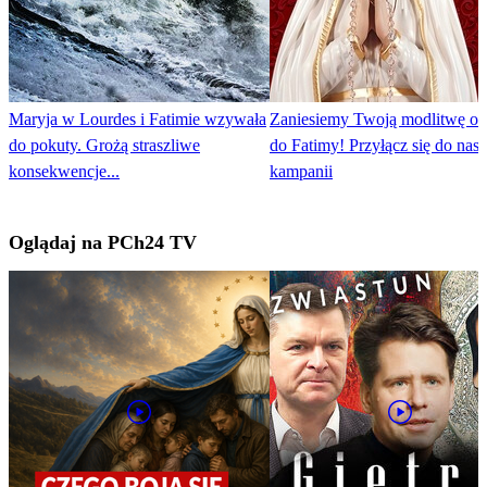
Maryja w Lourdes i Fatimie wzywała
Zaniesiemy Twoją modlitwę o 
do pokuty. Grożą straszliwe
do Fatimy! Przyłącz się do nasz
konsekwencje...
kampanii
Oglądaj na PCh24 TV