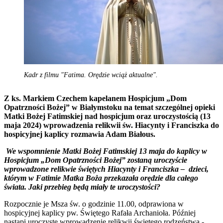
Kadr z filmu "Fatima. Orędzie wciąż aktualne".
Z ks. Markiem Czechem kapelanem Hospicjum „Dom
Opatrzności Bożej” w Białymstoku na temat szczególnej opieki
Matki Bożej Fatimskiej nad hospicjum oraz uroczystością (13
maja 2024) wprowadzenia relikwii św. Hiacynty i Franciszka do
hospicyjnej kaplicy rozmawia Adam Białous.
We wspomnienie Matki Bożej Fatimskiej 13 maja do kaplicy w
Hospicjum „Dom Opatrzności Bożej” zostaną uroczyście
wprowadzone relikwie świętych Hiacynty i Franciszka – dzieci,
którym w Fatimie Matka Boża przekazała orędzie dla całego
świata. Jaki przebieg będą miały te uroczystości?
Rozpocznie je Msza św. o godzinie 11.00, odprawiona w
hospicyjnej kaplicy pw. Świętego Rafała Archanioła. Później
nastąpi uroczyste wprowadzenie relikwii świętego rodzeństwa -