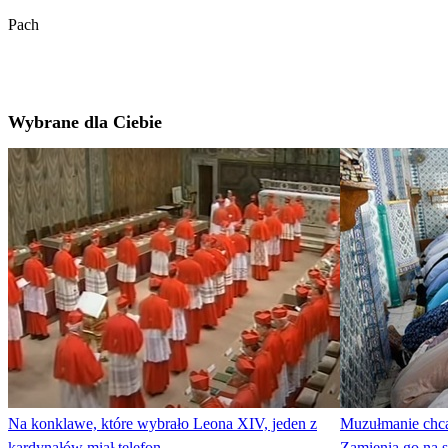
Pach
Wybrane dla Ciebie
Na konklawe, które wybrało Leona XIV, jeden z
Muzułmanie chcą
kardynałów miał telefon
Zamienią go na 