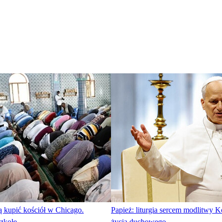
 kupić kościół w Chicago.
Papież: liturgia sercem modlitwy Ko
szkołę
życia duchowego