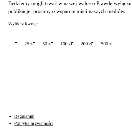
Będziemy mogli trwać w naszej walce o Prawdę wyłącznie
publikacje, prosimy o wsparcie misji naszych mediów.
Wybierz kwotę:
25 zł
50 zł
100 zł
200 zł
500 zł
Regulamin
Polityka prywatności