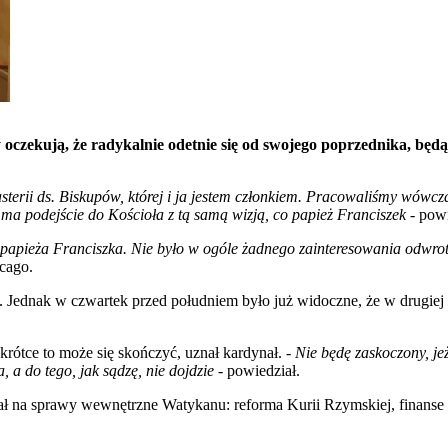
 oczekują, że radykalnie odetnie się od swojego poprzednika, b
erii ds. Biskupów, której i ja jestem członkiem. Pracowaliśmy wówczas 
 ma podejście do Kościoła z tą samą wizją, co papież Franciszek
- powi
 papieża Franciszka. Nie było w ogóle żadnego zainteresowania odwro
icago.
a. Jednak w czwartek przed południem było już widoczne, że w drugie
rótce to może się skończyć, uznał kardynał. -
Nie będę zaskoczony, jeż
, a do tego, jak sądzę, nie dojdzie
- powiedział.
ał na sprawy wewnętrzne Watykanu: reforma Kurii Rzymskiej, finanse