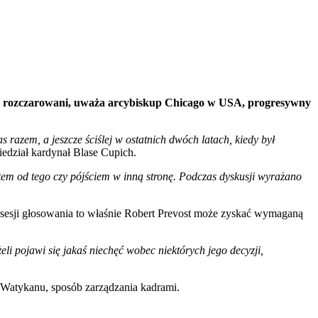
ędą rozczarowani, uważa arcybiskup Chicago w USA, progresywny
razem, a jeszcze ściślej w ostatnich dwóch latach, kiedy był
edział kardynał Blase Cupich.
tem od tego czy pójściem w inną stronę. Podczas dyskusji wyrażano
j sesji głosowania to właśnie Robert Prevost może zyskać wymaganą
eli pojawi się jakaś niechęć wobec niektórych jego decyzji,
 Watykanu, sposób zarządzania kadrami.