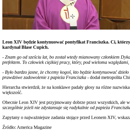
Leon XIV będzie kontynuować pontyfikat Franciszka. Ci, którzy
kardynał Blase Cupich.
-
Znam go od sześciu lat, bo został wtedy mianowany członkiem Dykast
prefektem. To człowiek ciężkiej pracy, który, pod wieloma względami,
-
Było bardzo jasne, że chcemy kogoś, kto będzie kontynuować dzieło
prawdziwe zadowolenie z papieża Franciszka
- dodał metropolita Ch
Hierarcha stwierdził, że na konklawe padały głosy na różne nazwisk
większość.
Obecnie Leon XIV jest przyjmowany dobrze przez wszystkich, ale wk
szczególnie jeżeli nie zdystansuje się radykalnie od papieża Franciszka
Zapytany o najważniejsze zadania stojące przed Leonem XIV, wskaz
Źródło: America Magazine