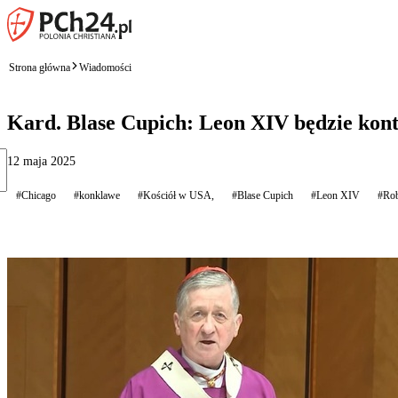
Strona główna
Wiadomości
Kard. Blase Cupich: Leon XIV będzie kont
12 maja 2025
#Chicago
#konklawe
#Kościół w USA,
#Blase Cupich
#Leon XIV
#Rob