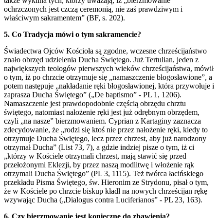
także wyklina tych, którzy uważają, iż „bierzmowanie
ochrzczonych jest czczą ceremonią, nie zaś prawdziwym i
właściwym sakramentem” (BF, s. 202).
5. Co Tradycja mówi o tym sakramencie?
Świadectwa Ojców Kościoła są zgodne, wczesne chrześcijaństwo
znało obrzęd udzielenia Ducha Świętego. Już Tertulian, jeden z
największych teologów pierwszych wieków chrześcijaństwa, mówił
o tym, iż po chrzcie otrzymuje się „namaszczenie błogosławione”, a
potem następuje „nakładanie ręki błogosławionej, która przywołuje i
zaprasza Ducha Świętego” („De baptismo” - PL 1, 1206).
Namaszczenie jest prawdopodobnie częścią obrzędu chrztu
świętego, natomiast nałożenie ręki jest już odrębnym obrzędem,
czyli „na nasze” bierzmowaniem. Cyprian z Kartaginy zaznacza
zdecydowanie, że „rodzi się ktoś nie przez nałożenie ręki, kiedy to
otrzymuje Ducha Świętego, lecz przez chrzest, aby już narodzony
otrzymał Ducha” (List 73, 7), a gdzie indziej pisze o tym, iż ci
„którzy w Kościele otrzymali chrzest, mają stawić się przed
przełożonymi Eklezji, by przez naszą modlitwę i włożenie rąk
otrzymali Ducha Świętego” (PL 3, 1115). Też twórca łacińskiego
przekładu Pisma Świętego, św. Hieronim ze Strydonu, pisał o tym,
że w Kościele po chrzcie biskup kładł na nowych chrześcijan rękę
wzywając Ducha („Dialogus contra Luciferianos” - PL 23, 163).
6. Czy bierzmowanie jest konieczne do zbawienia?