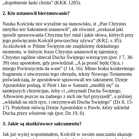
„dopełnienie łaski chrztu” (KKK 1285).
2. Kto ustanowił bierzmowanie?
Nauka Kościoła stoi wyraźnie na stanowisku, iż „Pan Chrystus
nietylko ten Sakrament ustanowił”, ale również „rozkazał jaki
sposób sprawowania Chryzma być miał i jakie słowa, których przy
jego poświęcaniu Kościół powszechny używa” (KR2, s. 85).
Aczkolwiek w Piśmie Świętym nie znajdziemy dokładnego
momentu, w którym Jezus Chrystus ustanowił tę tajemnicę.
Chrystus ogólnie obiecał Ducha Świętego wierzącym (por. J 7, 38-
39) oraz apostołom, gdy powiedział: „A ja prosić będę Ojca, i
innego Pocieszyciela da wam” (J 14, 16). Mimo braku konkretnego
fragmentu o utworzeniu tego obrzędu, teksty Nowego Testamentu
poświadczają, że apostołowie sprawowali ten sakrament. Dzieje
Apostolskie podają, iż Piotr i Jan w Samarii „modlili się” za
tamtejszych chrześcijan, żeby ci „otrzymali Ducha Świętego.
Albowiem jeszcze na żadnego z nich nie był przyszedł”, a później
„wkładali na nich ręce, i otrzymywali Ducha Świętego” (Dz 8, 15-
17). Podobnie mówią Dzieje Apostolskie o Pawle, który udzielał
Ducha przez włożenie rąk (por. Dz 19, 6).
3. Jakie są skutki/owoce sakramentu?
Jak już wyżej wspomniałem, Kościół w swoim nauczaniu ukazuje