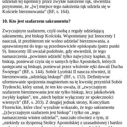
udzielali tej tajemnicy przez zwykłe nałożenie rąk, stwierdza
przytomnie, że „[w] miejsce tego nałożenia rąk udziela się w
Kościele bierzmowania” (BF, s. 164).
10. Kto jest szafarzem sakramentu?
Zwyczajnym szafarzem, czyli osobą z reguły udzielającą
sakramentu, jest biskup Kościoła. Wspomniany już Innocenty I
nauczał, iż prezbiterom nie wolno udzielać bierzmowania, a
uprawnionymi do tego są przedstawiciele episkopatu (patrz punkt
9). Innocenty III uważał podobnie, gdy stwierdził, że tego
namaszczenia „powinien udzielić tylko najwyższy kapłan, tj.
biskup, ponieważ czyta się o samych tylko Apostołach, których
następcami są biskupi, ponieważ przez włożenie ręki dawali Ducha
Świętego” (BF, s. 144). Sobór Lyoński II naucza również, iż
bierzmowania „udzielają biskupi” (BF, s. 153). Definitywne
uformowanie spojrzenia magisterium na tę kwestię przyniósł Sobór
Trydencki, który uznał, że ten kto uważa, iż „zwyczajnym
szafarzem bierzmowania jest nie tylko biskup, lecz jakikolwiek
zwykły kapłan”, ten „niech będzie wyłączony ze społeczności
wiernych” (BF, s. 203). Z drugiej jednak strony, Koncylium
Florenckie, które choć wyraźnie wskazało, że tego sakramentu
„[z]wyczajnym szafarzem jest biskup” i tylko on „tego
namaszczenia winien udzielać”, nauczało również o tym, iż
„niekiedy za dyspensą Stolicy Apostolskiej z uzasadnionej i bardzo