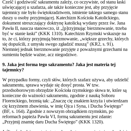
Cześć i godziwość sakramentu zależy, co oczywiste, od stanu łaski
uświęcającej u szafarza, ale także konieczne jest, aby przyjęcie
tajemnicy nie było świętokradztwem, istnienie takiego samego stanu
duszy u osoby przyjmującej. Katechizm Kościoła Katolickiego,
dokument streszczający doktrynę katolicką wydany przez św. Jana
Pawła II, naucza stanowczo, iż „[p]rzyjmując bierzmowanie, trzeba
być w stanie łaski” (KKK 1310). Katechizm Rzymski wskazuje na
to, że ci, którzy przyjmują bierzmowanie, „większe grzechy, których
się dopuścili, z umysłu swego zgładzić muszą” (KR2, s. 91).
Niemniej jednak bierzmowanie przyjęte z poważnymi grzechami na
sumieniu będzie ważne, acz niegodziwe.
9. Jaka jest forma tego sakramentu? Jaka jest materia tej
tajemnicy?
W przypadku formy, czyli słów, których szafarz używa, aby udzielić
sakramentu, sprawa wydaje się dosyć prosta. W tzw.
przedsoborowym obrzędzie Kościoła rzymskiego słowa te, które są
konieczne do ważności sakramentu, zgodnie z nauką Soboru
Florenckiego, brzmią tak: „Znaczę cię znakiem krzyża i utwierdzam
cię krzyżmem zbawienia, w imię Ojca i Syna, i Ducha Świętego”
(BF, s. 164). Zgodnie z nowszym obrządkiem rzymskim, po
reformach papieża Pawła VI, formą sakramentu jest zdanie:
„Przyjmij znamię daru Ducha Świętego” (KKK 1320).