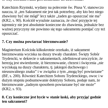
Katechizm Rzymski, wydany na polecenie św. Piusa V, stanowczo
naucza, iż „ten Sakrament nie jest tak potrzebny, aby kto bez niego
zbawiony być nie mógł” lecz także „żaden go opuszczać nie ma”
(KR2, s. 90). Kościół wyraźnie zaznacza, że choć przyjęcie tej
tajemnicy nie jest absolutnie konieczne do zbawienia, jednakże bez
ważnej przyczyny nie powinno się tego sakramentu pomijać czy też
opuszczać.
7. Czy można powtarzać bierzmowanie?
Magisterium Kościoła kilkukrotnie orzekało, iż sakrament
bierzmowania wyciska na duszy trwały charakter. Święty Sobór
Trydencki, w dekrecie o sakramentach, zdefiniował uroczyście, że
herezją jest stwierdzenie, iż bierzmowanie, chrzest i święcenia „nie
wyciskają na duszy charakteru, tj. jakiegoś duchowego i
nieusuwalnego znaku” i w związku z tym „mogą być powtarzane”
(BF, s. 200). Również Katechizm Soboru Trydenckiego, owoc i w
dużym stopniu podsumowanie doktryny Soboru, podaje nam, że
bierzmowanie „żadnym sposobem powtarzane być nie może”
(KR2, s. 93).
8. Czy konieczne jest bycie w stanie łaski, aby przyjąć godnie
ten sakrament?