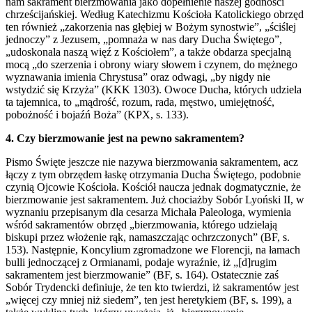
nam sakrament bierzmowania jako dopełnienie naszej godności
chrześcijańskiej. Według Katechizmu Kościoła Katolickiego obrzęd
ten również „zakorzenia nas głębiej w Bożym synostwie”, „ściślej
jednoczy” z Jezusem, „pomnaża w nas dary Ducha Świętego”,
„udoskonala naszą więź z Kościołem”, a także obdarza specjalną
mocą „do szerzenia i obrony wiary słowem i czynem, do mężnego
wyznawania imienia Chrystusa” oraz odwagi, „by nigdy nie
wstydzić się Krzyża” (KKK 1303). Owoce Ducha, których udziela
ta tajemnica, to „mądrość, rozum, rada, męstwo, umiejętność,
pobożność i bojaźń Boża” (KPX, s. 133).
4. Czy bierzmowanie jest na pewno sakramentem?
Pismo Święte jeszcze nie nazywa bierzmowania sakramentem, acz
łączy z tym obrzędem łaskę otrzymania Ducha Świętego, podobnie
czynią Ojcowie Kościoła. Kościół naucza jednak dogmatycznie, że
bierzmowanie jest sakramentem. Już chociażby Sobór Lyoński II, w
wyznaniu przepisanym dla cesarza Michała Paleologa, wymienia
wśród sakramentów obrzęd „bierzmowania, którego udzielają
biskupi przez włożenie rąk, namaszczając ochrzczonych” (BF, s.
153). Następnie, Koncylium zgromadzone we Florencji, na łamach
bulli jednoczącej z Ormianami, podaje wyraźnie, iż „[d]rugim
sakramentem jest bierzmowanie” (BF, s. 164). Ostatecznie zaś
Sobór Trydencki definiuje, że ten kto twierdzi, iż sakramentów jest
„więcej czy mniej niż siedem”, ten jest heretykiem (BF, s. 199), a