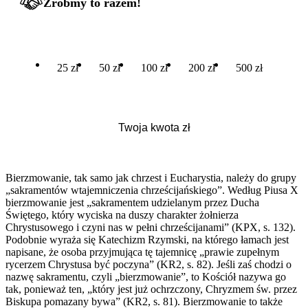
Zróbmy to razem!
25 zł
50 zł
100 zł
200 zł
500 zł
Bierzmowanie, tak samo jak chrzest i Eucharystia, należy do grupy
„sakramentów wtajemniczenia chrześcijańskiego”. Według Piusa X
bierzmowanie jest „sakramentem udzielanym przez Ducha
Świętego, który wyciska na duszy charakter żołnierza
Chrystusowego i czyni nas w pełni chrześcijanami” (KPX, s. 132).
Podobnie wyraża się Katechizm Rzymski, na którego łamach jest
napisane, że osoba przyjmująca tę tajemnicę „prawie zupełnym
rycerzem Chrystusa być poczyna” (KR2, s. 82). Jeśli zaś chodzi o
nazwę sakramentu, czyli „bierzmowanie”, to Kościół nazywa go
tak, ponieważ ten, „który jest już ochrzczony, Chryzmem św. przez
Biskupa pomazany bywa” (KR2, s. 81). Bierzmowanie to także