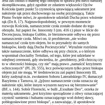
Jeśli zaś chodzi o materię tego obrzędu to sprawa jest nieco bardziej
skomplikowana, gdyż zgodnie ze zdaniem większości Ojców
Kościoła (patrz punkt 5) czynnością sprawiającą sakrament jest
nałożenie rąk przez duchownego na osobę przyjmującą. Także
Pismo Święte mówi, że apostołowie udzielali Ducha przez włożenie
rąk (Dz 8, 17). Najprawdopodobniej, w pewnym momencie
rozwoju Kościoła, namaszczenie czoła zostało dodane do tego
obrzędu. Już papież św. Innocenty I (zm. 416 r.) pisze w liście do
Decencjusza, biskupa Gubbio, że bierzmowanie odbywa się przez
namaszczenie czoła. Mówi on, iż prezbiterom „nie wolno
namaszczać czoła tym olejem, bo to przynależy do samych
biskupów, kiedy dają Ducha Pocieszyciela”. Wyraźnie rozróżnia
także namaszczenie, które odbywa się przy chrzcie, a o którym
wspominał chociażby Tertulian, od tego, które jest udzielane w
odrębnej ceremonii, gdy stwierdza, że „prezbiterzy, jeśli chrzczą czy
to w obecności biskupa, czy nie” mają prawo „namaścić krzyżmem
ochrzczonych” (PL 20, 555), lecz poświęconym tylko przez biskupa
olejem już nie mogą. W średniowieczu zaś papież Innocenty III,
który zasłynął m.in. zwołaniem Soboru Laterańskiego IV, tłumaczył
Bazylemu z Tarnova, iż „[p]rzez namaszczenie czoła oznacza się
nałożenie ręki, które innym wyrazem nazywa się bierzmowanie”
(BF, s. 144). Sobór Florencki, w bulli „Exsultate Deo”, orzeka że
materią sakramentu „jest krzyżmo sporządzone z oliwy oznaczającej
czystość sumienia i balsamu oznaczającego woń dobrej sławy,
pobłogosławione przez biskupa”, a zauważając, iż apostołowie