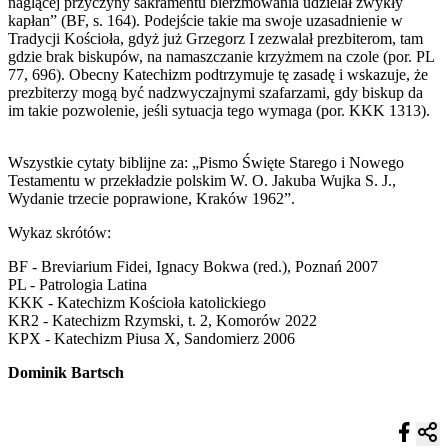
naglącej przyczyny sakramentu bierzmowania udzielał zwykły
kapłan” (BF, s. 164). Podejście takie ma swoje uzasadnienie w
Tradycji Kościoła, gdyż już Grzegorz I zezwalał prezbiterom, tam
gdzie brak biskupów, na namaszczanie krzyżmem na czole (por. PL
77, 696). Obecny Katechizm podtrzymuje tę zasadę i wskazuje, że
prezbiterzy mogą być nadzwyczajnymi szafarzami, gdy biskup da
im takie pozwolenie, jeśli sytuacja tego wymaga (por. KKK 1313).
Wszystkie cytaty biblijne za: „Pismo Święte Starego i Nowego
Testamentu w przekładzie polskim W. O. Jakuba Wujka S. J.,
Wydanie trzecie poprawione, Kraków 1962”.
Wykaz skrótów:
BF - Breviarium Fidei, Ignacy Bokwa (red.), Poznań 2007
PL - Patrologia Latina
KKK - Katechizm Kościoła katolickiego
KR2 - Katechizm Rzymski, t. 2, Komorów 2022
KPX - Katechizm Piusa X, Sandomierz 2006
Dominik Bartsch