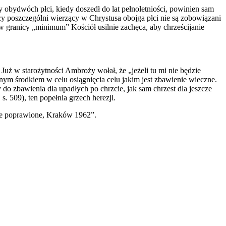
 obydwóch płci, kiedy doszedł do lat pełnoletniości, powinien sam
y poszczególni wierzący w Chrystusa obojga płci nie są zobowiązani
w granicy „minimum” Kościół usilnie zachęca, aby chrześcijanie
 Już w starożytności Ambroży wołał, że „jeżeli tu mi nie będzie
ym środkiem w celu osiągnięcia celu jakim jest zbawienie wieczne.
do zbawienia dla upadłych po chrzcie, jak sam chrzest dla jeszcze
. 509), ten popełnia grzech herezji.
cie poprawione, Kraków 1962”.