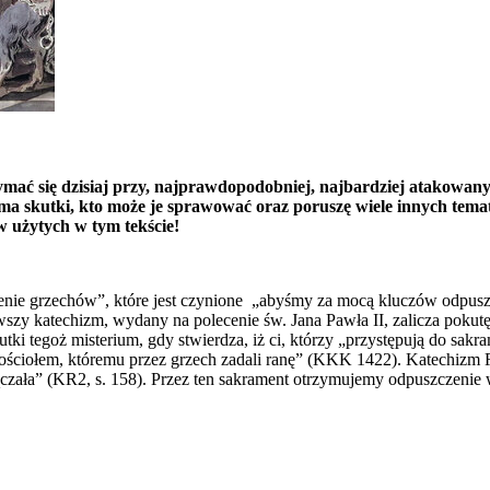
mać się dzisiaj przy, najprawdopodobniej, najbardziej atakowan
e ma skutki, kto może je sprawować oraz poruszę wiele innych tem
w użytych w tym tekście!
ie grzechów”, które jest czynione „abyśmy za mocą kluczów odpuszcze
szy katechizm, wydany na polecenie św. Jana Pawła II, zalicza pokutę
tki tegoż misterium, gdy stwierdza, iż ci, którzy „przystępują do sak
ściołem, któremu przez grzech zadali ranę” (KKK 1422). Katechizm Rz
ączała” (KR2, s. 158). Przez ten sakrament otrzymujemy odpuszczenie 