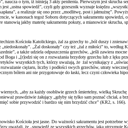
naucza o tym, iż istnieją 3 akty penitenta. Pierwszym jest skrucha se
 jest „ustna spowiedź”, czyli gdy grzesznik wyznaje księdzu „wszystk
apłana”, a realizuje się ono przez „modlitwę, post i jałmużnę”. Powyż
encie, w kanonach tegoż Soboru dotyczących sakramentu spowiedzi, orz
re stanowią jakby materię sakramentu pokuty, a mianowicie skrucha, sp
hizm Kościoła Katolickiego, żal za grzechy to „ból duszy i znienaw
„niedoskonały”. „Żal doskonały” czy też „żal z miłości” to, według 
dnie”, a także udziela odpuszczenia grzechów, „jeśli zawiera mocne p
 Boga i „[r]odzi się on z rozważania brzydoty grzechu lub z lęku pr
ków wszystkich tych, którzy uważają, że żal wynikający z „uświadam
rozważanie ciężaru, liczby i podłości swych grzechów, utraty wiecznej
znym bólem ani nie przygotowuje do łaski, lecz czyni człowieka hipo
iernych, „aby za każdy osobliwie grzech śmiertelny, wielką Skruchę i 
ponieważ prawdziwie żałujący „gdyby się tylko sam poznać chciał, a b
mięć sobie przywodzić i bardzo się nim brzydzić chce” (KR2, s. 166).
nowisko Kościoła jest jasne. Do ważności sakramentu jest potrzebne w
rzy uważali, że „spowiedź ze wszystkich grzechów, jaką utrzymuje Kośc