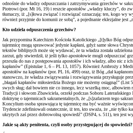
odnośnie do władzy odpuszczania i zatrzymywania grzechów w sakram
Piotrowi (por. Mt 16, 19) i reszcie apostołów „władzy kluczy”, do z
tłumaczy, iż „[s]łowa związać i rozwiązać oznaczają: ten, kogo wy 
również przyjmie do komunii ze sobą”, a pojednanie eklezjalne jest
Kto udziela odpuszczenia grzechów?
Jak przypomina Katechizm Kościoła Katolickiego „[t]ylko Bóg odpu
tajemnicę mogą sprawować jedynie kapłani, gdyż same słowa Chrystu
tekstów biblijnych może się wydawać, że ta władza została udzielona
zarzut, gdy stwierdził, iż jeśli tylko apostołowie mogli odpuszczać
przeszła do nas z postępowania apostołów i ich władzy, albo nic z i
kapłanów” (Epistulae 1, 6 – PL 13, 1057). Również Ambroży z Medio
apostołów na kapłanów (por. PL 16, 499) oraz, iż Bóg „dał kapłan
stanowczo, że władza związywania i rozwiązywania przysługuje prezb
„błagań kapłanów miłosierdzia Bożego nie możemy osiągnąć” (List 58 
swych sług; dał bowiem nie co innego, lecz wszelką moc, albowiem r
Tradycji i słowom Zbawiciela, orzekł podczas Soboru Laterańskiego
doktrynę o tajemnicach sakramentalnych, że „[s]zafarzem tego sakram
Koncylium osoba sprawująca tę tajemnicę ma być ważnie wyświęcon
Trydencie zdefiniowali ostatecznie, iż ten, kto uważa, że „nie tylko
ukrytych zaś przez dobrowolną spowiedź” (DSP4, s. 511), ten jest w
Jakie są akty penitenta, czyli osoby przystępującej do spowiedzi