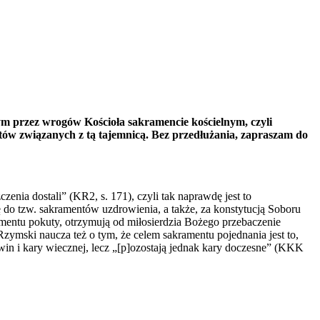
ym przez wrogów Kościoła sakramencie kościelnym, czyli
atów związanych z tą tajemnicą. Bez przedłużania, zapraszam do
nia dostali” (KR2, s. 171), czyli tak naprawdę jest to
 do tzw. sakramentów uzdrowienia, a także, za konstytucją Soboru
ramentu pokuty, otrzymują od miłosierdzia Bożego przebaczenie
ymski naucza też o tym, że celem sakramentu pojednania jest to,
win i kary wiecznej, lecz „[p]ozostają jednak kary doczesne” (KKK