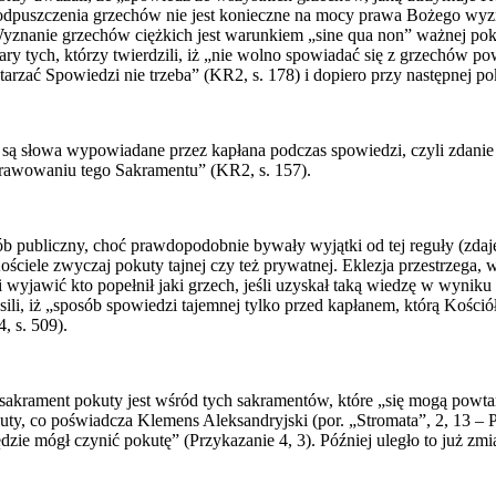
 odpuszczenia grzechów nie jest konieczne na mocy prawa Bożego wyznać
Wyznanie grzechów ciężkich jest warunkiem „sine qua non” ważnej po
ry tych, którzy twierdzili, iż „nie wolno spowiadać się z grzechów pow
arzać Spowiedzi nie trzeba” (KR2, s. 178) i dopiero przy następnej p
icy są słowa wypowiadane przez kapłana podczas spowiedzi, czyli zdan
sprawowaniu tego Sakramentu” (KR2, s. 157).
ób publiczny, choć prawdopodobnie bywały wyjątki od tej reguły (zdaj
ościele zwyczaj pokuty tajnej czy też prywatnej. Eklezja przestrzega, 
 wyjawić kto popełnił jaki grzech, jeśli uzyskał taką wiedzę w wyniku 
osili, iż „sposób spowiedzi tajemnej tylko przed kapłanem, którą Kości
, s. 509).
sakrament pokuty jest wśród tych sakramentów, które „się mogą powtarz
uty, co poświadcza Klemens Aleksandryjski (por. „Stromata”, 2, 13 – 
ędzie mógł czynić pokutę” (Przykazanie 4, 3). Później uległo to już zmi