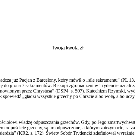
iadcza już Pacjan z Barcelony, który mówił o „sile sakramentu” (PL 1
okutę do grona 7 sakramentów. Biskupi zgromadzeni w Trydencie uznali 
anowionym przez Chrystusa” (DSP4, s. 507). Katechizm Rzymski, wyd
ak spowiedź „gładzi wszystkie grzechy po Chrzcie albo wolą, albo uczy
ł Kościołowi władzę odpuszczania grzechów. Gdy, po Jego zmartwychws
ym odpuścicie grzechy, są im odpuszczone, a którym zatrzymacie, są 
osierdzia” (KR2, s. 172). Święty Sobór Trydencki zdefiniował wyraźnie