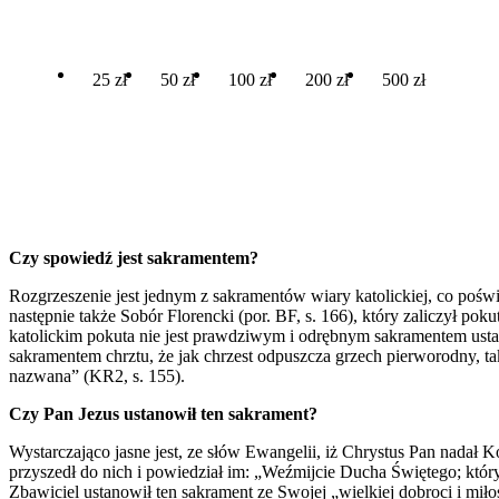
25 zł
50 zł
100 zł
200 zł
500 zł
Czy spowiedź jest sakramentem?
Rozgrzeszenie jest jednym z sakramentów wiary katolickiej, co pośw
następnie także Sobór Florencki (por. BF, s. 166), który zaliczył p
katolickim pokuta nie jest prawdziwym i odrębnym sakramentem ust
sakramentem chrztu, że jak chrzest odpuszcza grzech pierworodny, t
nazwana” (KR2, s. 155).
Czy Pan Jezus ustanowił ten sakrament?
Wystarczająco jasne jest, ze słów Ewangelii, iż Chrystus Pan nada
przyszedł do nich i powiedział im: „Weźmijcie Ducha Świętego; któr
Zbawiciel ustanowił ten sakrament ze Swojej „wielkiej dobroci i mił