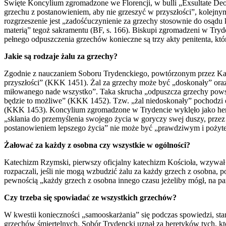
Święte Koncylium zgromadzone we Florencji, w bulli „Exsultate Deo”, 
grzechu z postanowieniem, aby nie grzeszyć w przyszłości”, kolejnym
rozgrzeszenie jest „zadośćuczynienie za grzechy stosownie do osądu k
materią” tegoż sakramentu (BF, s. 166). Biskupi zgromadzeni w Tryd
pełnego odpuszczenia grzechów konieczne są trzy akty penitenta, któ
Jakie są rodzaje żalu za grzechy?
Zgodnie z nauczaniem Soboru Trydenckiego, powtórzonym przez Katec
przyszłości” (KKK 1451). Żal za grzechy może być „doskonały” oraz 
miłowanego nade wszystko”. Taka skrucha „odpuszcza grzechy powsze
będzie to możliwe” (KKK 1452). Tzw. „żal niedoskonały” pochodzi od
(KKK 1453). Koncylium zgromadzone w Trydencie wyklęło jako herety
„skłania do przemyślenia swojego życia w goryczy swej duszy, przez 
postanowieniem lepszego życia” nie może być „prawdziwym i pożytec
Żałować za każdy z osobna czy wszystkie w ogólności?
Katechizm Rzymski, pierwszy oficjalny katechizm Kościoła, wzywał w
rozpaczali, jeśli nie mogą wzbudzić żalu za każdy grzech z osobna, 
pewnością „każdy grzech z osobna innego czasu jeżeliby mógł, na pa
Czy trzeba się spowiadać ze wszystkich grzechów?
W kwestii konieczności „samooskarżania” się podczas spowiedzi, sta
grzechów śmiertelnych. Sobór Trydencki uznał za heretyków tych, któ