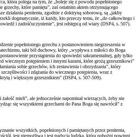
rca, która polega na tym, że „boleje się z powodu popełnionego
ie grzechy, które pamięta”, zaś ostatnim aktem otrzymującego
sze działania penitenta, zgodnie z doktryną soborową, są „jakby
ekli dogmatycznie, iż każdy, kto przeczy temu, że „do całkowitego i
owiedź i zadośćuczynienie”, jest odstępcą od wiary (DSP4, s. 507).
idzenie popełnionego grzechu z postanowieniem niegrzeszenia w
Katechizmu, taki ból duchowy, który „wypływa z miłości do Boga
ostanowienie przystąpienia do spowiedzi sakramentalnej, gdy tylko
zed wiecznym potępieniem i innymi karami, które grożą grzesznikowi”
iania sobie grzechów, ich zestawienia i obrzydzania”, który
 szczęśliwości i zdążania do wiecznego potępienia, wraz z
krytą i większym grzesznikiem” (DSP4, s. 507-509).
żałość mieli”, ale jednocześnie napominał wierzących, żeby nie
rzydząc się wszystkiemi grzechami do Pana Boga się nawrócił” z
yznanie wszystkich, popełnionych i pamiętanych przez penitenta,
iół, jest niemożliwa i jest tradycją ludzką, którą pobożni powinni