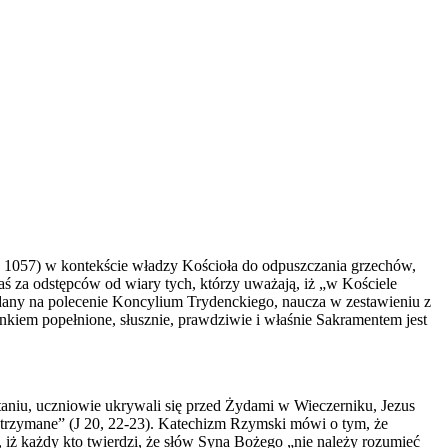
3, 1057) w kontekście władzy Kościoła do odpuszczania grzechów,
zaś za odstępców od wiary tych, którzy uważają, iż „w Kościele
any na polecenie Koncylium Trydenckiego, naucza w zestawieniu z
nkiem popełnione, słusznie, prawdziwie i właśnie Sakramentem jest
taniu, uczniowie ukrywali się przed Żydami w Wieczerniku, Jezus
zatrzymane” (J 20, 22-23). Katechizm Rzymski mówi o tym, że
, iż każdy kto twierdzi, że słów Syna Bożego „nie należy rozumieć