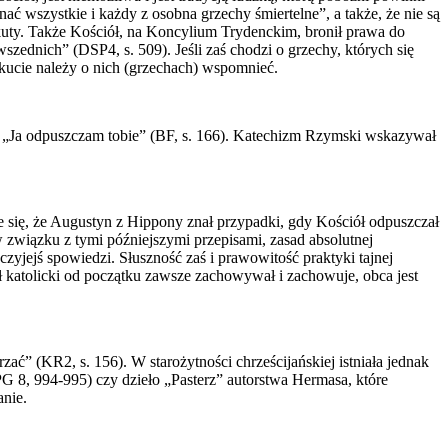
 wszystkie i każdy z osobna grzechy śmiertelne”, a także, że nie są
kuty. Także Kościół, na Koncylium Trydenckim, bronił prawa do
szednich” (DSP4, s. 509). Jeśli zaś chodzi o grzechy, których się
okucie należy o nich (grzechach) wspomnieć.
ie „Ja odpuszczam tobie” (BF, s. 166). Katechizm Rzymski wskazywał
e się, że Augustyn z Hippony znał przypadki, gdy Kościół odpuszczał
w związku z tymi późniejszymi przepisami, zasad absolutnej
czyjejś spowiedzi. Słuszność zaś i prawowitość praktyki tajnej
ół katolicki od początku zawsze zachowywał i zachowuje, obca jest
ać” (KR2, s. 156). W starożytności chrześcijańskiej istniała jednak
PG 8, 994-995) czy dzieło „Pasterz” autorstwa Hermasa, które
anie.