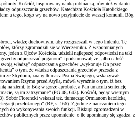
pólnoty. Kościół, inspirowany nauką rabinacką, również w daniu
a władzy odpuszczania grzechów. Katechizm Kościoła Katolickiego
ogiem; a tego, kogo wy na nowo przyjmiecie do waszej komunii, Bóg
broci, władzę duchownym, aby rozgrzeszali w Jego imieniu. Tę
tołów, którzy zgromadzili się w Wieczerniku. Z wspomnianych
ny, jeden z Ojców Kościoła, udzielił najlepszej odpowiedzi na taki
ć i grzechy odpuszczać poganom” i podsumował, że „albo całość
ż „tę swoją władzę” odpuszczania grzechów „wykonuje On przez
tentia” o tym, że władza odpuszczania grzechów przeszła z
nim ze Strydonu, znany tłumacz Pisma Świętego, wskazywał
ratowaniem Rzymu przed Atyllą, mówił wyraźnie o tym, iż bez
nią na ziemi, to Bóg w górze aprobuje, a Pan umacnia sentencję
ymacie, są im zatrzymane” (PG 48, 643). Kościół, będąc wiernym
8). Sobór Florencki wskazał też, tłumacząc Ormianom katolicką
elegacji przełożonego” (BF, s. 166). Zgodnie z nauczaniem tego
onych do wykonywania swoich funkcji. Biskupi zgromadzeni w
grzechów publicznych przez upomnienie, o ile upominany się zgadza, z