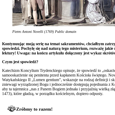
Pietro Antoni Novelli (1769) Public domain
Kontynuując moją serię na temat sakramentów, chciałbym zatrzy
spowiedzi. Pochylę się nad naturą tego misterium, rozważę jaki
lektury! Uwaga: na końcu artykułu dołączony jest wykaz skrótó
Czym jest spowiedź?
Katechizm Koncylium Trydenckiego opisuje, że spowiedź to „oskarżen
samooskarżenie się penitenta przed kapłanem Kościoła świętego. Now
Watykańskiego II „Lumen gentium”, wskazuje na rodzaj definicji i sku
zniewagi wyrządzonej Bogu i jednocześnie dostępują pojednania z Ko
aby ta tajemnica „nas z Panem Bogiem jednała i przyjaźnią wielką zł
1473), które gładzą, w porządku kościelnym, dopiero odpusty.
Zróbmy to razem!