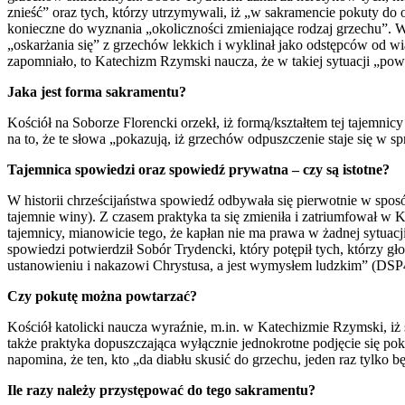
znieść” oraz tych, którzy utrzymywali, iż „w sakramencie pokuty do
konieczne do wyznania „okoliczności zmieniające rodzaj grzechu”. 
„oskarżania się” z grzechów lekkich i wyklinał jako odstępców od wia
zapomniało, to Katechizm Rzymski naucza, że w takiej sytuacji „powt
Jaka jest forma sakramentu?
Kościół na Soborze Florencki orzekł, iż formą/kształtem tej tajemn
na to, że te słowa „pokazują, iż grzechów odpuszczenie staje się w 
Tajemnica spowiedzi oraz spowiedź prywatna – czy są istotne?
W historii chrześcijaństwa spowiedź odbywała się pierwotnie w spos
tajemnie winy). Z czasem praktyka ta się zmieniła i zatriumfował w K
tajemnicy, mianowicie tego, że kapłan nie ma prawa w żadnej sytuacji
spowiedzi potwierdził Sobór Trydencki, który potępił tych, którzy gł
ustanowieniu i nakazowi Chrystusa, a jest wymysłem ludzkim” (DSP4
Czy pokutę można powtarzać?
Kościół katolicki naucza wyraźnie, m.in. w Katechizmie Rzymski, iż 
także praktyka dopuszczająca wyłącznie jednokrotne podjęcie się pok
napomina, że ten, kto „da diabłu skusić do grzechu, jeden raz tylko b
Ile razy należy przystępować do tego sakramentu?