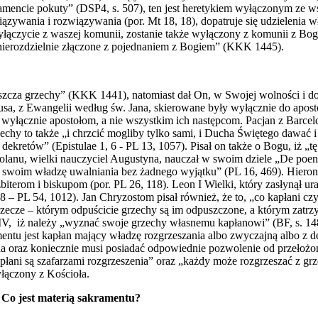
encie pokuty” (DSP4, s. 507), ten jest heretykiem wyłączonym ze ws
wiązywania i rozwiązywania (por. Mt 18, 18), dopatruje się udzieleni
wyłączycie z waszej komunii, zostanie także wyłączony z komunii z B
 „nierozdzielnie złączone z pojednaniem z Bogiem” (KKK 1445).
szcza grzechy” (KKK 1441), natomiast dał On, w Swojej wolności i do
sa, z Ewangelii według św. Jana, skierowane były wyłącznie do apos
 wyłącznie apostołom, a nie wszystkim ich następcom. Pacjan z Barcelo
 grzechy to także „i chrzcić mogliby tylko sami, i Ducha Świętego dawa
ch dekretów” (Epistulae 1, 6 - PL 13, 1057). Pisał on także o Bogu, i
lanu, wielki nauczyciel Augustyna, nauczał w swoim dziele „De poeni
om swoim władzę uwalniania bez żadnego wyjątku” (PL 16, 469). Hiero
iterom i biskupom (por. PL 26, 118). Leon I Wielki, który zasłynął u
– PL 54, 1012). Jan Chryzostom pisał również, że to, „co kapłani czy
zecze – którym odpuścicie grzechy są im odpuszczone, a którym zatrz
 IV, iż należy „wyznać swoje grzechy własnemu kapłanowi” (BF, s. 14
entu jest kapłan mający władzę rozgrzeszania albo zwyczajną albo z d
a oraz koniecznie musi posiadać odpowiednie pozwolenie od przełoż
 kapłani są szafarzami rozgrzeszenia” oraz „każdy może rozgrzeszać z 
yłączony z Kościoła.
? Co jest materią sakramentu?