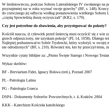
W średniowieczu, podczas Soboru Laterańskiego IV zwołanego na polec
przynajmniej raz w roku wyznać swoje grzechy” (BF, s. 148). Koncyl
do corocznego jej odbycia według postanowienia wielkiego Soboru La
„częstą Spowiedzią duszę oczyszczali” (KR2, s. 179).
Czy jest potrzebne do zbawienia, aby przystępować do pokuty?
Kościół naucza, iż człowiek przed śmiercią musi oczyścić się z win za
grzech odpuszczony, nie uzyskam pokoju” (PL 14, 1058). Dlatego też
Najlepiej podsumował to Sobór Trydencki, który wyłożył, w swojej na
nie odrodzonych” (BF, s. 210). Również ten, kto by przeczył temu, ż
Wszystkie cytaty biblijne za: „Pismo Święte Starego i Nowego Test
Wykaz skrótów:
BF - Breviarium Fidei, Ignacy Bokwa (red.), Poznań 2007
PL - Patrologia Latina
PG - Patrologia Graeca
DSP4 - Dokumenty Soborów Powszechnych, t. 4, Kraków 2004
KKK - Katechizm Kościoła katolickiego