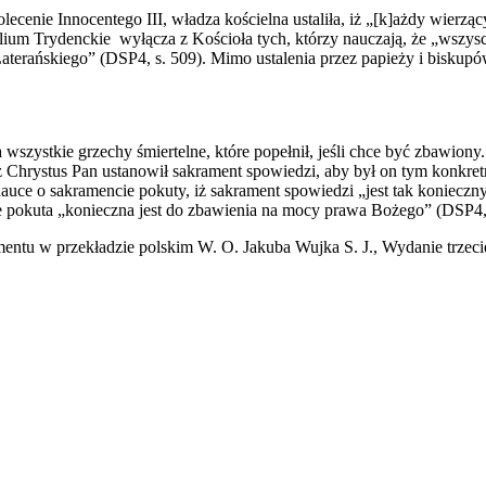
enie Innocentego III, władza kościelna ustaliła, iż „[k]ażdy wierzący
ium Trydenckie wyłącza z Kościoła tych, którzy nauczają, że „wszysc
terańskiego” (DSP4, s. 509). Mimo ustalenia przez papieży i biskupó
 wszystkie grzechy śmiertelne, które popełnił, jeśli chce być zbawiony.
 Chrystus Pan ustanowił sakrament spowiedzi, aby był on tym konkretn
uce o sakramencie pokuty, iż sakrament spowiedzi „jest tak konieczny 
e pokuta „konieczna jest do zbawienia na mocy prawa Bożego” (DSP4, s
amentu w przekładzie polskim W. O. Jakuba Wujka S. J., Wydanie trze