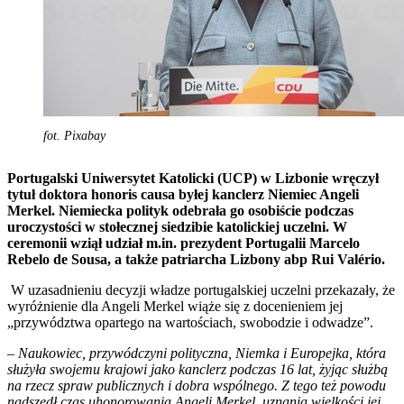
fot. Pixabay
Portugalski Uniwersytet Katolicki (UCP) w Lizbonie wręczył
tytuł doktora honoris causa byłej kanclerz Niemiec Angeli
Merkel. Niemiecka polityk odebrała go osobiście podczas
uroczystości w stołecznej siedzibie katolickiej uczelni. W
ceremonii wziął udział m.in. prezydent Portugalii Marcelo
Rebelo de Sousa, a także patriarcha Lizbony abp Rui Valério.
W uzasadnieniu decyzji władze portugalskiej uczelni przekazały, że
wyróżnienie dla Angeli Merkel wiąże się z docenieniem jej
„przywództwa opartego na wartościach, swobodzie i odwadze”.
–
Naukowiec, przywódczyni polityczna, Niemka i Europejka, która
służyła swojemu krajowi jako kanclerz podczas 16 lat, żyjąc służbą
na rzecz spraw publicznych i dobra wspólnego. Z tego też powodu
nadszedł czas uhonorowania Angeli Merkel, uznania wielkości jej