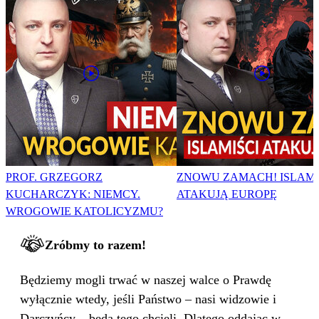
PROF. GRZEGORZ
ZNOWU ZAMACH! ISLAMI
KUCHARCZYK: NIEMCY.
ATAKUJĄ EUROPĘ
WROGOWIE KATOLICYZMU?
Zróbmy to razem!
Będziemy mogli trwać w naszej walce o Prawdę
wyłącznie wtedy, jeśli Państwo – nasi widzowie i
Darczyńcy – będą tego chcieli. Dlatego oddając w