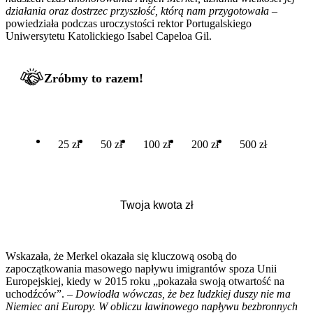
działania oraz dostrzec przyszłość, którą nam przygotowała
–
powiedziała podczas uroczystości rektor Portugalskiego
Uniwersytetu Katolickiego Isabel Capeloa Gil.
Zróbmy to razem!
25 zł
50 zł
100 zł
200 zł
500 zł
Wskazała, że Merkel okazała się kluczową osobą do
zapoczątkowania masowego napływu imigrantów spoza Unii
Europejskiej, kiedy w 2015 roku „pokazała swoją otwartość na
uchodźców”. –
Dowiodła wówczas, że bez ludzkiej duszy nie ma
Niemiec ani Europy. W obliczu lawinowego napływu bezbronnych