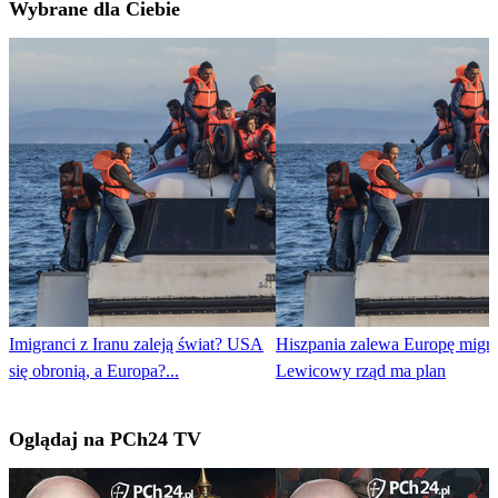
Wybrane dla Ciebie
Imigranci z Iranu zaleją świat? USA
Hiszpania zalewa Europę migra
się obronią, a Europa?...
Lewicowy rząd ma plan
Oglądaj na PCh24 TV