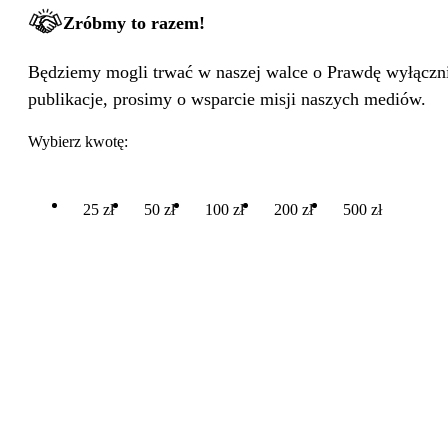
Zróbmy to razem!
Będziemy mogli trwać w naszej walce o Prawdę wyłącznie
publikacje, prosimy o wsparcie misji naszych mediów.
Wybierz kwotę:
25 zł
50 zł
100 zł
200 zł
500 zł