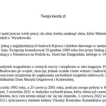
 nami jeszcze wiele pracy: do zimy trzeba zamknąć okna, które Ministe
erdził o. Wyszkowski.
t jedną z najpiękniejszych budowli Kijowa i dziełem sławnego w tamt
o Sala. Świątynię konsekrował 19 grudnia 1909 roku ówczesny biskup 
dzący z Niemirowa na Podolu ks. Józef-Jan Żmigrodzki, którego w 193
budynek rozgrabiono z cennych rzeczy i urządzono w nim magazyn. Po
odbudowano po wojnie, niszcząc jednak ocalałe cenne witraże i malow
czono urządzenia do zagłuszania zachodnich rozgłośni radiowych. 
publikański Dom Muzyki Organowej i Kameralnej.
yczniu 1992 roku, a 25 czerwca 2001 roku, podczas swego pobytu w Ki
ni. 3 września 2021 w budynku wybuchł pożar, który zniszczył cenne 
ktu, lecz i ten termin minął i nic się nie zmieniło. 1 czerwca 2022 w
 2023 r. tymczasowy minister kultury Ukrainy Rostysław Karandiejew po