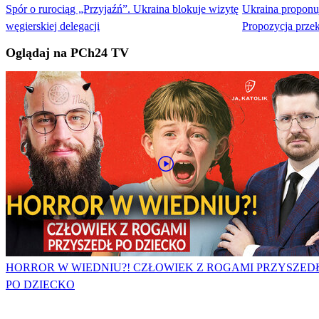
Spór o rurociąg „Przyjaźń”. Ukraina blokuje wizytę
Ukraina proponuj
węgierskiej delegacji
Propozycja prze
Oglądaj na PCh24 TV
HORROR W WIEDNIU?! CZŁOWIEK Z ROGAMI PRZYSZED
PO DZIECKO