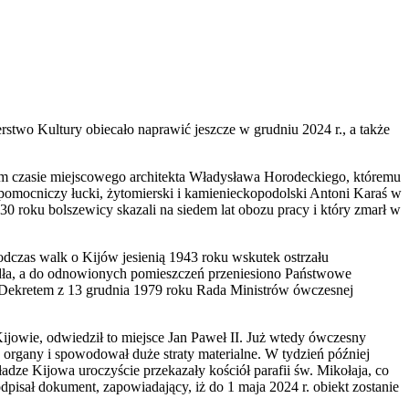
rstwo Kultury obiecało naprawić jeszcze w grudniu 2024 r., a także
ym czasie miejscowego architekta Władysława Horodeckiego, któremu
pomocniczy łucki, żytomierski i kamienieckopodolski Antoni Karaś w
0 roku bolszewicy skazali na siedem lat obozu pracy i który zmarł w
dczas walk o Kijów jesienią 1943 roku wskutek ostrzału
idła, a do odnowionych pomieszczeń przeniesiono Państwowe
Dekretem z 13 grudnia 1979 roku Rada Ministrów ówczesnej
jowie, odwiedził to miejsce Jan Paweł II. Już wtedy ówczesny
organy i spowodował duże straty materialne. W tydzień później
ładze Kijowa uroczyście przekazały kościół parafii św. Mikołaja, co
dpisał dokument, zapowiadający, iż do 1 maja 2024 r. obiekt zostanie