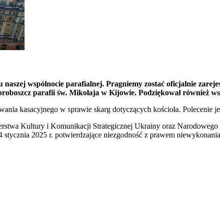
 naszej wspólnocie parafialnej. Pragniemy zostać oficjalnie zarej
boszcz parafii św. Mikołaja w Kijowie. Podziękował również wszyst
ania kasacyjnego w sprawie skarg dotyczących kościoła. Polecenie j
terstwa Kultury i Komunikacji Strategicznej Ukrainy oraz Narodowe
stycznia 2025 r. potwierdzające niezgodność z prawem niewykonania 