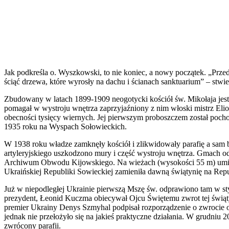
Jak podkreśla o. Wyszkowski, to nie koniec, a nowy początek. „Przed
ściąć drzewa, które wyrosły na dachu i ścianach sanktuarium” – stwi
Zbudowany w latach 1899-1909 neogotycki kościół św. Mikołaja jes
pomagał w wystroju wnętrza zaprzyjaźniony z nim włoski mistrz Eli
obecności tysięcy wiernych. Jej pierwszym proboszczem został pocho
1935 roku na Wyspach Sołowieckich.
W 1938 roku władze zamknęły kościół i zlikwidowały parafię a sam 
artyleryjskiego uszkodzono mury i część wystroju wnętrza. Gmach 
Archiwum Obwodu Kijowskiego. Na wieżach (wysokości 55 m) umiesz
Ukraińskiej Republiki Sowieckiej zamieniła dawną świątynię na Re
Już w niepodległej Ukrainie pierwszą Mszę św. odprawiono tam w st
prezydent, Łeonid Kuczma obiecywał Ojcu Świętemu zwrot tej świąty
premier Ukrainy Denys Szmyhal podpisał rozporządzenie o zwrocie obie
jednak nie przełożyło się na jakieś praktyczne działania. W grudniu
zwrócony parafii.