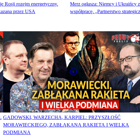
e Rosji rozejm energetyczny.
Merz ogłasza: Niemcy i Ukraińcy z
kazana przez USA
współpracę. „Partnerstwo strategic
Ł
GADOWSKI, WARZECHA, KARPIEL: PRZYSZŁOŚĆ
MORAWIECKIEGO, ZABŁĄKANA RAKIETA I WIELKA
PODMIANA