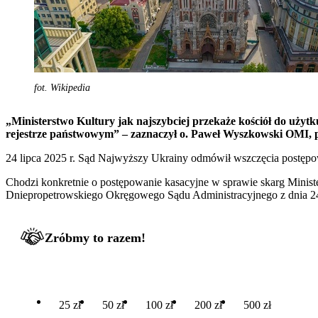
fot. Wikipedia
„Ministerstwo Kultury jak najszybciej przekaże kościół do użytku
rejestrze państwowym” – zaznaczył o. Paweł Wyszkowski OMI, pro
24 lipca 2025 r. Sąd Najwyższy Ukrainy odmówił wszczęcia postępow
Chodzi konkretnie o postępowanie kasacyjne w sprawie skarg Minis
Dniepropetrowskiego Okręgowego Sądu Administracyjnego z dnia 24 
Zróbmy to razem!
25 zł
50 zł
100 zł
200 zł
500 zł