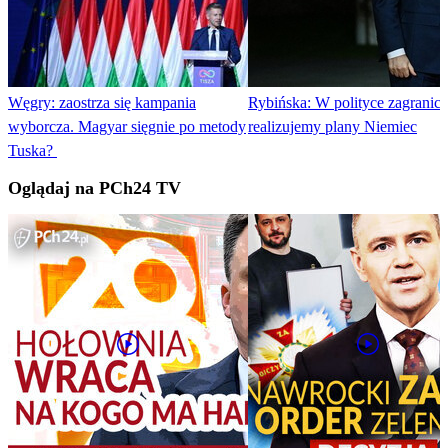
Węgry: zaostrza się kampania
Rybińska: W polityce zagranicz
wyborcza. Magyar sięgnie po metody
realizujemy plany Niemiec
Tuska?
Oglądaj na PCh24 TV