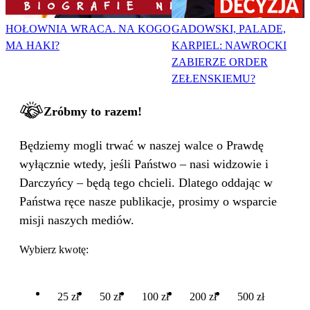
HOŁOWNIA WRACA. NA KOGO
GADOWSKI, PALADE,
MA HAKI?
KARPIEL: NAWROCKI
ZABIERZE ORDER
ZEŁENSKIEMU?
Zróbmy to razem!
Będziemy mogli trwać w naszej walce o Prawdę
wyłącznie wtedy, jeśli Państwo – nasi widzowie i
Darczyńcy – będą tego chcieli. Dlatego oddając w
Państwa ręce nasze publikacje, prosimy o wsparcie
misji naszych mediów.
Wybierz kwotę:
25 zł
50 zł
100 zł
200 zł
500 zł