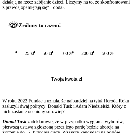
działają na rzecz zabijanie dzieci. Liczymy na to, że skonfrontowani
z prawdą opamiętają się" - dodał.
Zróbmy to razem!
25 zł
50 zł
100 zł
200 zł
500 zł
W roku 2022 Fundacja uznała, że najbardziej na tytuł Heroda Roku
zasłużyli dwaj politycy: Donald Tusk i Adam Niedzielski. Który z
nich zostanie oceniony surowiej?
Donad Tusk
zadeklarował, że w przypadku wygrania wyborów,
pierwszą ustawą zgłoszoną przez jego partię będzie aborcja na
życzenie do 12. tygodnia ciąży. Wszyscy kandydaci na posłów