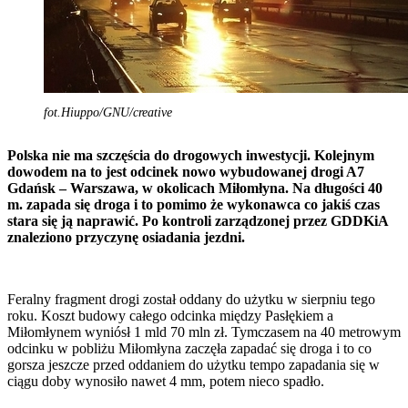
fot.Hiuppo/GNU/creative
Polska nie ma szczęścia do drogowych inwestycji. Kolejnym
dowodem na to jest odcinek nowo wybudowanej drogi A7
Gdańsk – Warszawa, w okolicach Miłomłyna. Na długości 40
m. zapada się droga i to pomimo że wykonawca co jakiś czas
stara się ją naprawić. Po kontroli zarządzonej przez GDDKiA
znaleziono przyczynę osiadania jezdni.
Feralny fragment drogi został oddany do użytku w sierpniu tego
roku. Koszt budowy całego odcinka między Pasłękiem a
Miłomłynem wyniósł 1 mld 70 mln zł. Tymczasem na 40 metrowym
odcinku w pobliżu Miłomłyna zaczęła zapadać się droga i to co
gorsza jeszcze przed oddaniem do użytku tempo zapadania się w
ciągu doby wynosiło nawet 4 mm, potem nieco spadło.