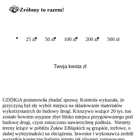
Zróbmy to razem!
25 zł
50 zł
100 zł
200 zł
500 zł
GDDKiA postanowiła zbadać sprawę. Kontrola wykazała, że
przyczyną był zły wybór miejsca na składowanie materiałów
wykorzystanych do budowy drogi. Kruszywo ważące 20 tys. ton
zostało bowiem usypane zbyt blisko miejsca przygotowanego pod
budowę drogi, czym zniszczono nawierzchnię podłoża. Niestety
tereny leżące w pobliżu Żuław Elbląskich są grząskie, torfowe, o
słabej wytrzymałości na obciążenia. Inwestor i wykonawca zrobili
wszystkie konieczne badania gruntu jak również zastosowano