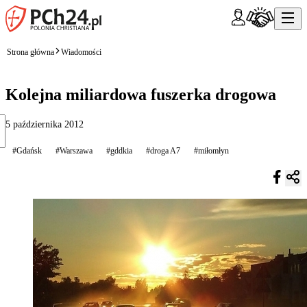
Strona główna
Wiadomości
Kolejna miliardowa fuszerka drogowa
5 października 2012
#Gdańsk
#Warszawa
#gddkia
#droga A7
#miłomłyn