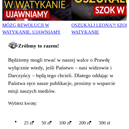
MÓZG REWOLUCJI W
OSZUKALI LEONA?! SZO
WATYKANIE. UJAWNIAMY
WATYKANIE
Zróbmy to razem!
Będziemy mogli trwać w naszej walce o Prawdę
wyłącznie wtedy, jeśli Państwo – nasi widzowie i
Darczyńcy – będą tego chcieli. Dlatego oddając w
Państwa ręce nasze publikacje, prosimy o wsparcie
misji naszych mediów.
Wybierz kwotę:
25 zł
50 zł
100 zł
200 zł
500 zł