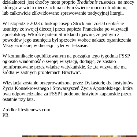
działalności jest choćby motu proprio
Traditionis custodes
, na mocy
którego w wielu diecezjach na całym świecie mocno utrudniono,
lub całkowicie zlikwidowano sprawowanie tradycyjnej liturgii.
W listopadzie 2023 r. biskup Joseph Strickland został osobiście
usunięty ze swojej diecezji przez papieża Franciszka po wizytacji
apostolskiej. Wkrótce potem Strickland ujawnił, że jednym z
powodów jego usunięcia był sprzeciw wobec nakazu ograniczenia
Mszy łacińskiej w diecezji Tyler w Teksasie.
W komunikacie opublikowanym na początku tego tygodnia FSSP
ogłosiło wiadomość o swojej wizytacji, dodając, że zostało
poinformowane przez władze watykańskie, że „ta wizyta nie ma
źródła w żadnych problemach Bractwa”.
Wizytacja zostanie przeprowadzona przez Dykasterię ds. Instytutów
Życia Konsekrowanego i Stowarzyszeń Życia Apostolskiego, która
była odpowiedzialna za FSSP i podobne instytuty kapłańskie przez
ostatnie trzy lata.
Źródło: lifesitenews.com
PR