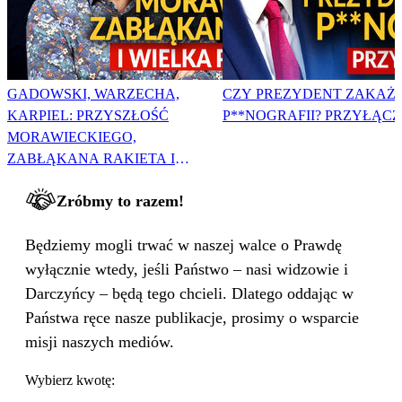
GADOWSKI, WARZECHA,
CZY PREZYDENT ZAKAŻ
KARPIEL: PRZYSZŁOŚĆ
P**NOGRAFII? PRZYŁĄCZ 
MORAWIECKIEGO,
ZABŁĄKANA RAKIETA I
WIELKA PODMIANA
Zróbmy to razem!
Będziemy mogli trwać w naszej walce o Prawdę
wyłącznie wtedy, jeśli Państwo – nasi widzowie i
Darczyńcy – będą tego chcieli. Dlatego oddając w
Państwa ręce nasze publikacje, prosimy o wsparcie
misji naszych mediów.
Wybierz kwotę: