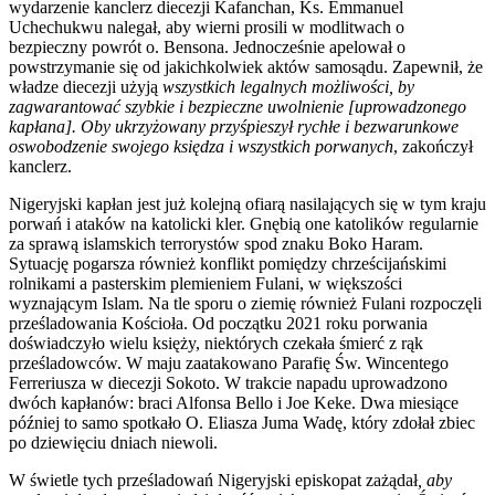
wydarzenie kanclerz diecezji Kafanchan, Ks. Emmanuel
Uchechukwu nalegał, aby wierni prosili w modlitwach o
bezpieczny powrót o. Bensona. Jednocześnie apelował o
powstrzymanie się od jakichkolwiek aktów samosądu. Zapewnił, że
władze diecezji użyją
wszystkich legalnych możliwości, by
zagwarantować szybkie i bezpieczne uwolnienie [uprowadzonego
kapłana]. Oby ukrzyżowany przyśpieszył rychłe i bezwarunkowe
oswobodzenie swojego księdza i wszystkich porwanych
, zakończył
kanclerz.
Nigeryjski kapłan jest już kolejną ofiarą nasilających się w tym kraju
porwań i ataków na katolicki kler. Gnębią one katolików regularnie
za sprawą islamskich terrorystów spod znaku Boko Haram.
Sytuację pogarsza również konflikt pomiędzy chrześcijańskimi
rolnikami a pasterskim plemieniem Fulani, w większości
wyznającym Islam. Na tle sporu o ziemię również Fulani rozpoczęli
prześladowania Kościoła. Od początku 2021 roku porwania
doświadczyło wielu księży, niektórych czekała śmierć z rąk
prześladowców. W maju zaatakowano Parafię Św. Wincentego
Ferreriusza w diecezji Sokoto. W trakcie napadu uprowadzono
dwóch kapłanów: braci Alfonsa Bello i Joe Keke. Dwa miesiące
później to samo spotkało O. Eliasza Juma Wadę, który zdołał zbiec
po dziewięciu dniach niewoli.
W świetle tych prześladowań Nigeryjski episkopat zażądał
, aby