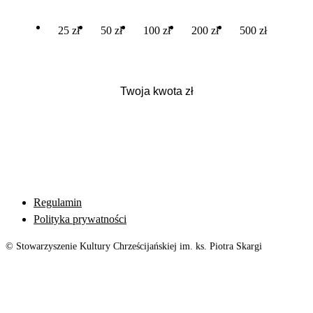
25 zł
50 zł
100 zł
200 zł
500 zł
Regulamin
Polityka prywatności
© Stowarzyszenie Kultury Chrześcijańskiej im. ks. Piotra Skargi