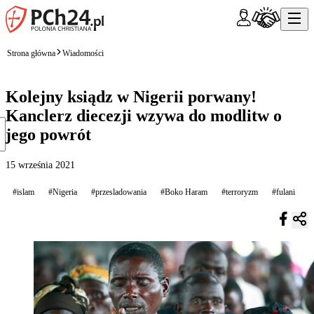
Strona główna
Wiadomości
Kolejny ksiądz w Nigerii porwany!
Kanclerz diecezji wzywa do modlitw o
jego powrót
15 września 2021
#islam
#Nigeria
#przesladowania
#Boko Haram
#terroryzm
#fulani