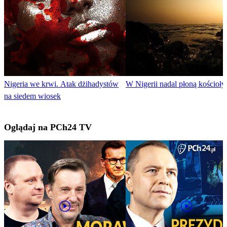
Nigeria we krwi. Atak dżihadystów
W Nigerii nadal płoną kościoły
na siedem wiosek
Oglądaj na PCh24 TV