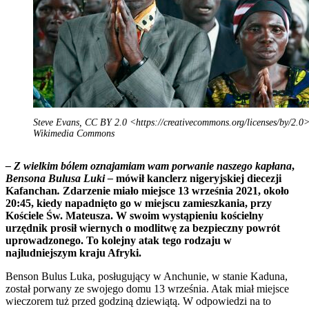
Steve Evans, CC BY 2.0 <https://creativecommons.org/licenses/by/2.0>
Wikimedia Commons
– Z wielkim bólem oznajamiam wam porwanie naszego kapłana
,
Bensona Bulusa Luki –
mówił kanclerz nigeryjskiej diecezji
Kafanchan
.
Zdarzenie miało miejsce 13 września 2021, około
20:45, kiedy napadnięto go w miejscu zamieszkania, przy
Kościele Św. Mateusza.
W swoim wystąpieniu kościelny
urzędnik prosił wiernych o modlitwę za bezpieczny powrót
uprowadzonego. To kolejny atak tego rodzaju w
najludniejszym kraju Afryki.
Benson Bulus Luka, posługujący w Anchunie, w stanie Kaduna,
został porwany ze swojego domu 13 września. Atak miał miejsce
wieczorem tuż przed godziną dziewiątą. W odpowiedzi na to