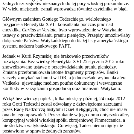
żadnych szczegółów nieznanych do tej pory włoskiej prokuraturze.
W wielu miejscach, e-mail wprowadza również czytelnika w błąd.
Głównym zadaniem Gottiego Tedeschiego, wieloletniego
przyjaciela Benedykta XVI i konsultanta podczas prac nad
encykliką
Caritas in Veritate
, było wprowadzenie w Watykanie
ustawy o przeciwdziałaniu praniu pieniędzy. Przepisy umożliwiłaby
dołączenie Państwa Watykańskiego do białej listy amerykańskiego
systemu nadzoru bankowego FAFT.
Jednak w Kurii Rzymskiej nie brakowało przeciwników
rozwiązania. Bez wiedzy Benedykta XVI 25 stycznia 2012 roku
znowelizowano ustawę o przeciwdziałaniu praniu pieniędzy.
Zmiana przeformułowała istotne fragmenty przepisów. Banki
zaczęły zamykać rachunki w IDR, a jednocześnie wybuchła afera
Vatileaks, ujawniając mediom poufne dokumenty i wewnętrzne
konflikty w zarządzaniu gospodarką oraz finansami Watykanu.
Wciąż bez wiedzy papieża, kilka miesięcy później, 24 maja 2012
roku Gotti Tedeschi został odwołany z dziewięcioma zarzutami
przez Radę Nadzorczą Instytutu Dzieł Religijnych, choć nie miała
ona do tego uprawnień. Przeszukanie w jego domu dotyczyło afery
korupcyjnej wokół włoskiej spółki zbrojeniowej Finmeccanica, a
nie śledztwa watykańskiego. Co więcej, Tadeschiemu nigdy nie
postawiono w sprawie żadnych zarzutów.