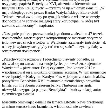
rezygnacja papieża Benedykta XVI, ale zmiana kierownictwa
Instytutu Dzieł Religijnych” – czytamy w ujawnionym e-mailu. „W
maju ubiegłego roku prezes Banku Watykańskiego Ettore Gotti
Tedeschi został zwolniony po tym, jak włoskie władze wszczęły
dochodzenie w sprawie rozległej afery korupcyjnej, w którą był
rzekomo zamieszany” – napisano.
„Następnie podczas przeszukania jego domu znaleziono 47 teczek
dokumentów, zawierających kompromitujące materiały dotyczące
jego wewnętrznych wrogów w Watykanie. Zawierały instrukcje, jak
należy je wykorzystać, gdyby coś mu się stało” – czytamy dalej w
odtajnionym dokumencie.
„Przechwycone rozmowy Tedeschiego ujawniły ponadto, że
obawiał się on zamachu na swoje życie, ponieważ znał tajemnice
Watykanu” – pisze autor. Dalej czytamy: „Pod koniec 2012 r.
współpracował on z włoskimi organami ścigania. W tym momencie
wszechpotężne Kolegium Kardynałów, w jednym z ostatnich aktów
pontyfikatu Benedykta XVI, mianowało niemieckiego prawnika
Ernsta von Freyberga prezesem banku. Następnie nastąpiła
niezwykła rezygnacja papieża Benedykta” – kończy relację autor
tajemniczego e-maila.
Masciullo omawiając e-maile na łamach LifeSite News przekonuje,
że mimo sensacyjnego brzmienia, wiadomości nie zawierają