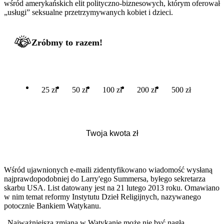
wśród amerykańskich elit polityczno-biznesowych, którym oferował
„usługi” seksualne przetrzymywanych kobiet i dzieci.
Zróbmy to razem!
25 zł
50 zł
100 zł
200 zł
500 zł
Wśród ujawnionych e-maili zidentyfikowano wiadomość wysłaną
najprawdopodobniej do Larry'ego Summersa, byłego sekretarza
skarbu USA. List datowany jest na 21 lutego 2013 roku. Omawiano
w nim temat reformy Instytutu Dzieł Religijnych, nazywanego
potocznie Bankiem Watykanu.
„Najważniejszą zmianą w Watykanie może nie być nagła