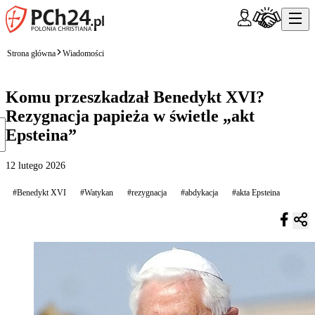
Strona główna
Wiadomości
Komu przeszkadzał Benedykt XVI?
Rezygnacja papieża w świetle „akt
Epsteina”
12 lutego 2026
#Benedykt XVI
#Watykan
#rezygnacja
#abdykacja
#akta Epsteina