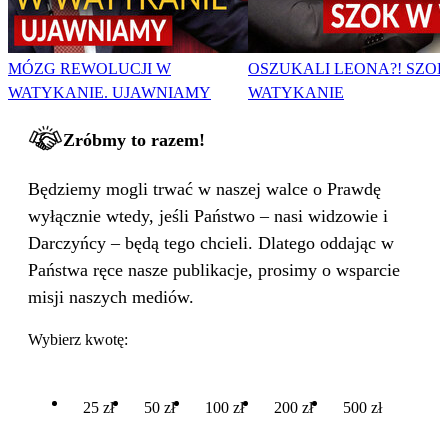
MÓZG REWOLUCJI W
OSZUKALI LEONA?! SZO
WATYKANIE. UJAWNIAMY
WATYKANIE
Zróbmy to razem!
Będziemy mogli trwać w naszej walce o Prawdę
wyłącznie wtedy, jeśli Państwo – nasi widzowie i
Darczyńcy – będą tego chcieli. Dlatego oddając w
Państwa ręce nasze publikacje, prosimy o wsparcie
misji naszych mediów.
Wybierz kwotę:
25 zł
50 zł
100 zł
200 zł
500 zł