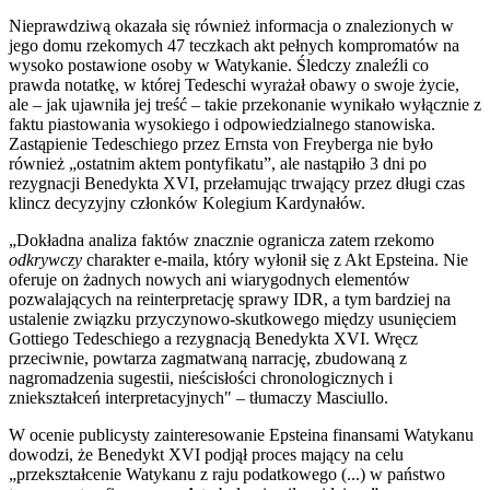
Nieprawdziwą okazała się również informacja o znalezionych w
jego domu rzekomych 47 teczkach akt pełnych kompromatów na
wysoko postawione osoby w Watykanie. Śledczy znaleźli co
prawda notatkę, w której Tedeschi wyrażał obawy o swoje życie,
ale – jak ujawniła jej treść – takie przekonanie wynikało wyłącznie z
faktu piastowania wysokiego i odpowiedzialnego stanowiska.
Zastąpienie Tedeschiego przez Ernsta von Freyberga nie było
również „ostatnim aktem pontyfikatu”, ale nastąpiło 3 dni po
rezygnacji Benedykta XVI, przełamując trwający przez długi czas
klincz decyzyjny członków Kolegium Kardynałów.
„Dokładna analiza faktów znacznie ogranicza zatem rzekomo
odkrywczy
charakter e-maila, który wyłonił się z Akt Epsteina. Nie
oferuje on żadnych nowych ani wiarygodnych elementów
pozwalających na reinterpretację sprawy IDR, a tym bardziej na
ustalenie związku przyczynowo-skutkowego między usunięciem
Gottiego Tedeschiego a rezygnacją Benedykta XVI. Wręcz
przeciwnie, powtarza zagmatwaną narrację, zbudowaną z
nagromadzenia sugestii, nieścisłości chronologicznych i
zniekształceń interpretacyjnych" – tłumaczy Masciullo.
W ocenie publicysty zainteresowanie Epsteina finansami Watykanu
dowodzi, że Benedykt XVI podjął proces mający na celu
„przekształcenie Watykanu z raju podatkowego (...) w państwo