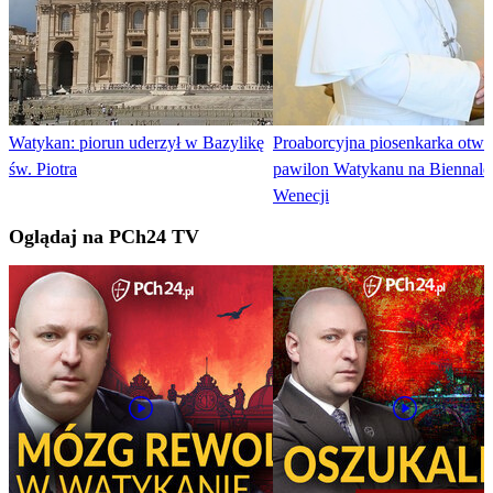
Watykan: piorun uderzył w Bazylikę
Proaborcyjna piosenkarka otwo
św. Piotra
pawilon Watykanu na Biennale
Wenecji
Oglądaj na PCh24 TV