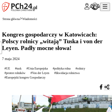
Strona główna
Wiadomości
Kongres gospodarczy w Katowicach:
Polscy rolnicy „witają” Tuska i von der
Leyen. Padły mocne słowa!
7 maja 2024
#UE
#tusk
#Unia Europejska
#polityka rolna
#rolnicy
#protest rolników
#Von der Leyen
#likwidacja rolnictwa
#Europejski kongres Gospodarczy