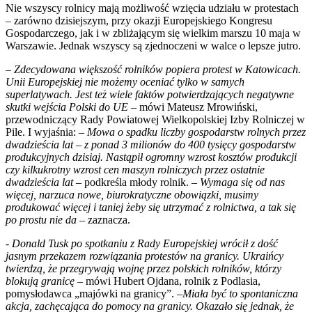
Nie wszyscy rolnicy mają możliwość wzięcia udziału w protestach
– zarówno dzisiejszym, przy okazji Europejskiego Kongresu
Gospodarczego, jak i w zbliżającym się wielkim marszu 10 maja w
Warszawie. Jednak wszyscy są zjednoczeni w walce o lepsze jutro.
–
Zdecydowana większość rolników popiera protest w Katowicach.
Unii Europejskiej nie możemy oceniać tylko w samych
superlatywach. Jest też wiele faktów potwierdzających negatywne
skutki wejścia Polski do UE
– mówi Mateusz Mrowiński,
przewodniczący Rady Powiatowej Wielkopolskiej Izby Rolniczej w
Pile. I wyjaśnia: –
Mowa o spadku liczby gospodarstw rolnych przez
dwadzieścia lat – z ponad 3 milionów do 400 tysięcy gospodarstw
produkcyjnych dzisiaj. Nastąpił ogromny wzrost kosztów produkcji
czy kilkukrotny wzrost cen maszyn rolniczych przez ostatnie
dwadzieścia lat
– podkreśla młody rolnik. –
Wymaga się od nas
więcej, narzuca nowe, biurokratyczne obowiązki, musimy
produkować więcej i taniej żeby się utrzymać z rolnictwa, a tak się
po prostu nie da
– zaznacza.
-
Donald Tusk po spotkaniu z Rady Europejskiej wrócił z dość
jasnym przekazem rozwiązania protestów na granicy. Ukraińcy
twierdzą, że przegrywają wojnę przez polskich rolników, którzy
blokują granicę
– mówi Hubert Ojdana, rolnik z Podlasia,
pomysłodawca „majówki na granicy”. –
Miała być to spontaniczna
akcja, zachęcająca do pomocy na granicy. Okazało się jednak, że