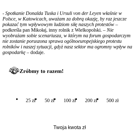
-
Spotkanie Donalda Tuska i Ursuli von der Leyen właśnie w
Polsce, w Katowicach, uważam za dobrą okazję, by raz jeszcze
pokazać tym wpływowym ludziom siłę naszych protestów
–
podkreśla pan Mikołaj, inny rolnik z Wielkopolski. –
Nie
wyobrażam sobie scenariusza, w którym na forum gospodarczym
nie zostanie poruszona sprawa ogólnoeuropejskiego protestu
rolników i naszej sytuacji, gdyż nasz sektor ma ogromny wpływ na
gospodarkę
– dodaje.
Zróbmy to razem!
25 zł
50 zł
100 zł
200 zł
500 zł