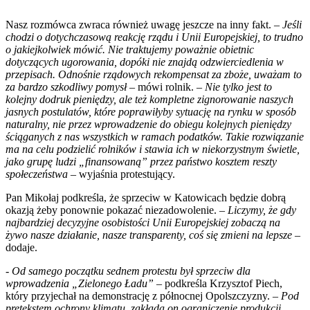
Nasz rozmówca zwraca również uwagę jeszcze na inny fakt. –
Jeśli
chodzi o dotychczasową reakcję rządu i Unii Europejskiej, to trudno
o jakiejkolwiek mówić. Nie traktujemy poważnie obietnic
dotyczących ugorowania, dopóki nie znajdą odzwierciedlenia w
przepisach. Odnośnie rządowych rekompensat za zboże, uważam to
za bardzo szkodliwy pomysł
– mówi rolnik. –
Nie tylko jest to
kolejny dodruk pieniędzy, ale też kompletne zignorowanie naszych
jasnych postulatów, które poprawiłyby sytuację na rynku w sposób
naturalny, nie przez wprowadzenie do obiegu kolejnych pieniędzy
ściąganych z nas wszystkich w ramach podatków. Takie rozwiązanie
ma na celu podzielić rolników i stawia ich w niekorzystnym świetle,
jako grupę ludzi „finansowaną” przez państwo kosztem reszty
społeczeństwa
– wyjaśnia protestujący.
Pan Mikołaj podkreśla, że sprzeciw w Katowicach będzie dobrą
okazją żeby ponownie pokazać niezadowolenie. –
Liczymy, że gdy
najbardziej decyzyjne osobistości Unii Europejskiej zobaczą na
żywo nasze działanie, nasze transparenty, coś się zmieni na lepsze
–
dodaje.
- Od samego początku sednem protestu był sprzeciw dla
wprowadzenia „Zielonego Ładu” –
podkreśla Krzysztof Piech,
który przyjechał na demonstrację z północnej Opolszczyzny. –
Pod
pretekstem ochrony klimatu, zakłada on ograniczenie produkcji