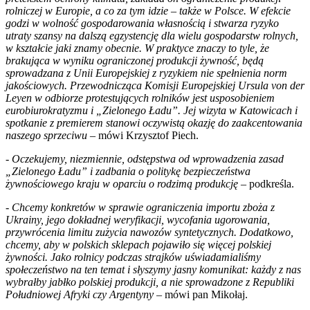
rolniczej w Europie, a co za tym idzie – także w Polsce. W efekcie
godzi w wolność gospodarowania własnością i stwarza ryzyko
utraty szansy na dalszą egzystencję dla wielu gospodarstw rolnych,
w kształcie jaki znamy obecnie. W praktyce znaczy to tyle, że
brakująca w wyniku ograniczonej produkcji żywność, będą
sprowadzana z Unii Europejskiej z ryzykiem nie spełnienia norm
jakościowych. Przewodnicząca Komisji Europejskiej Ursula von der
Leyen w odbiorze protestujących rolników jest usposobieniem
eurobiurokratyzmu i „Zielonego Ładu”. Jej wizyta w Katowicach i
spotkanie z premierem stanowi oczywistą okazję do zaakcentowania
naszego sprzeciwu
– mówi Krzysztof Piech.
-
Oczekujemy, niezmiennie, odstępstwa od wprowadzenia zasad
„Zielonego Ładu” i zadbania o politykę bezpieczeństwa
żywnościowego kraju w oparciu o rodzimą produkcję
– podkreśla.
-
Chcemy konkretów w sprawie ograniczenia importu zboża z
Ukrainy, jego dokładnej weryfikacji, wycofania ugorowania,
przywrócenia limitu zużycia nawozów syntetycznych. Dodatkowo,
chcemy, aby w polskich sklepach pojawiło się więcej polskiej
żywności. Jako rolnicy podczas strajków uświadamialiśmy
społeczeństwo na ten temat i słyszymy jasny komunikat: każdy z nas
wybrałby jabłko polskiej produkcji, a nie sprowadzone z Republiki
Południowej Afryki czy Argentyny
– mówi pan Mikołaj.