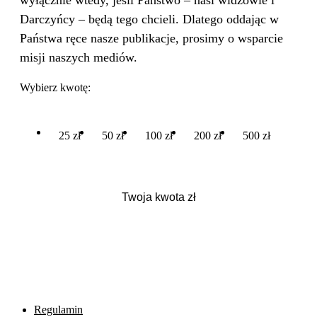
wyłącznie wtedy, jeśli Państwo – nasi widzowie i
Darczyńcy – będą tego chcieli. Dlatego oddając w
Państwa ręce nasze publikacje, prosimy o wsparcie
misji naszych mediów.
Wybierz kwotę:
25 zł
50 zł
100 zł
200 zł
500 zł
Regulamin