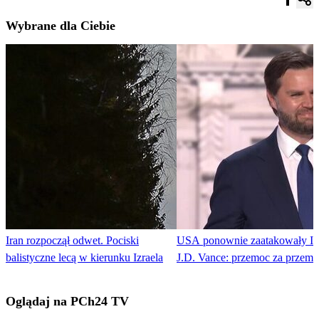
Wybrane dla Ciebie
Iran rozpoczął odwet. Pociski
USA ponownie zaatakowały Ir
balistyczne lecą w kierunku Izraela
J.D. Vance: przemoc za przem
Oglądaj na PCh24 TV