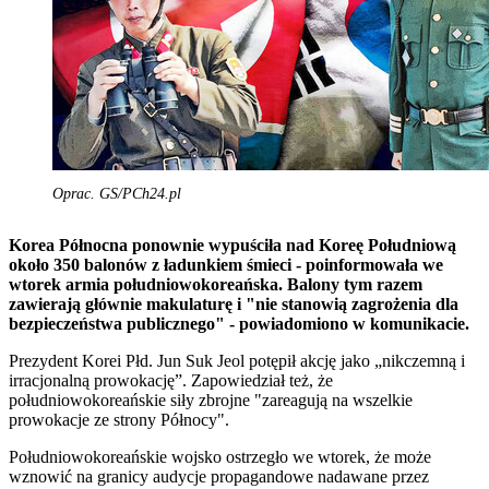
Oprac. GS/PCh24.pl
Korea Północna ponownie wypuściła nad Koreę Południową
około 350 balonów z ładunkiem śmieci - poinformowała we
wtorek armia południowokoreańska. Balony tym razem
zawierają głównie makulaturę i "nie stanowią zagrożenia dla
bezpieczeństwa publicznego" - powiadomiono w komunikacie.
Prezydent Korei Płd. Jun Suk Jeol potępił akcję jako „nikczemną i
irracjonalną prowokację”. Zapowiedział też, że
południowokoreańskie siły zbrojne "zareagują na wszelkie
prowokacje ze strony Północy".
Południowokoreańskie wojsko ostrzegło we wtorek, że może
wznowić na granicy audycje propagandowe nadawane przez