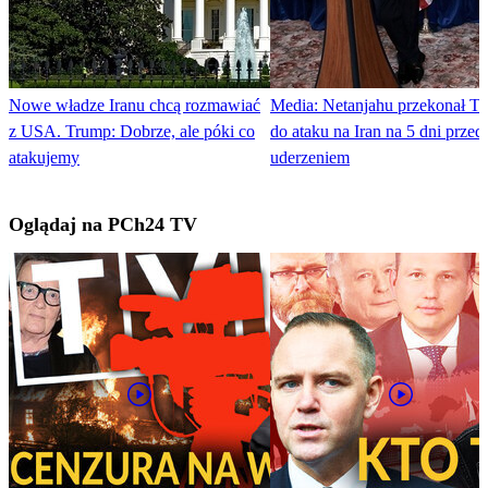
Nowe władze Iranu chcą rozmawiać
Media: Netanjahu przekonał T
z USA. Trump: Dobrze, ale póki co
do ataku na Iran na 5 dni przed
atakujemy
uderzeniem
Oglądaj na PCh24 TV