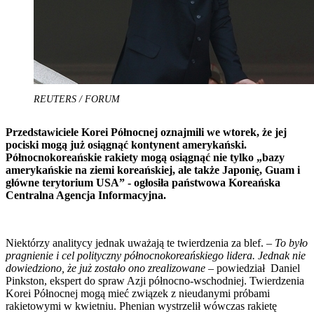
REUTERS / FORUM
Przedstawiciele Korei Północnej oznajmili we wtorek, że jej
pociski mogą już osiągnąć kontynent amerykański.
Północnokoreańskie rakiety mogą osiągnąć nie tylko „bazy
amerykańskie na ziemi koreańskiej, ale także Japonię, Guam i
główne terytorium USA” - ogłosiła państwowa Koreańska
Centralna Agencja Informacyjna.
Niektórzy analitycy jednak uważają te twierdzenia za blef. –
To było
pragnienie i cel polityczny północnokoreańskiego lidera. Jednak nie
dowiedziono, że już zostało ono zrealizowane
– powiedział Daniel
Pinkston, ekspert do spraw Azji północno-wschodniej. Twierdzenia
Korei Północnej mogą mieć związek z nieudanymi próbami
rakietowymi w kwietniu. Phenian wystrzelił wówczas rakietę