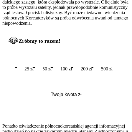
dalekiego zasięgu, która eksplodowała po wystrzale. Oficjalnie była
to próba wystrzału satelity, jednak prawdopodobnie komunistyczny
rząd testował pocisk balistyczny. Być może niedawne twierdzenia
północnych Koreańczyków są próbą odwrócenia uwagi od tamtego
niepowodzenia.
Zróbmy to razem!
25 zł
50 zł
100 zł
200 zł
500 zł
Ponadto oświadczenie północnokoreańskiej agencji informacyjnej
padło dzień po pakcie zawartym między Stanami Zjednoczonymi, a