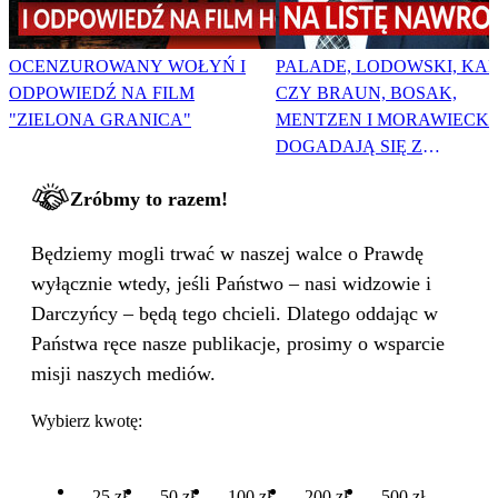
OCENZUROWANY WOŁYŃ I
PALADE, LODOWSKI, KAR
ODPOWIEDŹ NA FILM
CZY BRAUN, BOSAK,
"ZIELONA GRANICA"
MENTZEN I MORAWIECKI
DOGADAJĄ SIĘ Z
NAWROCKIM?
Zróbmy to razem!
Będziemy mogli trwać w naszej walce o Prawdę
wyłącznie wtedy, jeśli Państwo – nasi widzowie i
Darczyńcy – będą tego chcieli. Dlatego oddając w
Państwa ręce nasze publikacje, prosimy o wsparcie
misji naszych mediów.
Wybierz kwotę:
25 zł
50 zł
100 zł
200 zł
500 zł