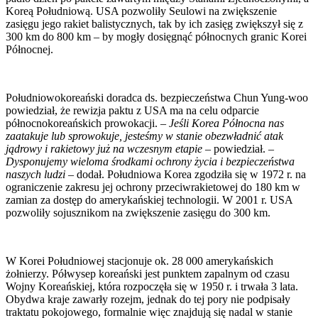
Koreą Południową. USA pozwoliły Seulowi na zwiększenie
zasięgu jego rakiet balistycznych, tak by ich zasięg zwiększył się z
300 km do 800 km – by mogły dosięgnąć północnych granic Korei
Północnej.
Południowokoreański doradca ds. bezpieczeństwa Chun Yung-woo
powiedział, że rewizja paktu z USA ma na celu odparcie
północnokoreańskich prowokacji. –
Jeśli Korea Północna nas
zaatakuje lub sprowokuje, jesteśmy w stanie obezwładnić atak
jądrowy i rakietowy już na wczesnym etapie
– powiedział. –
Dysponujemy wieloma środkami ochrony życia i bezpieczeństwa
naszych ludzi
– dodał. Południowa Korea zgodziła się w 1972 r. na
ograniczenie zakresu jej ochrony przeciwrakietowej do 180 km w
zamian za dostęp do amerykańskiej technologii. W 2001 r. USA
pozwoliły sojusznikom na zwiększenie zasięgu do 300 km.
W Korei Południowej stacjonuje ok. 28 000 amerykańskich
żołnierzy. Półwysep koreański jest punktem zapalnym od czasu
Wojny Koreańskiej, która rozpoczęła się w 1950 r. i trwała 3 lata.
Obydwa kraje zawarły rozejm, jednak do tej pory nie podpisały
traktatu pokojowego, formalnie więc znajdują się nadal w stanie