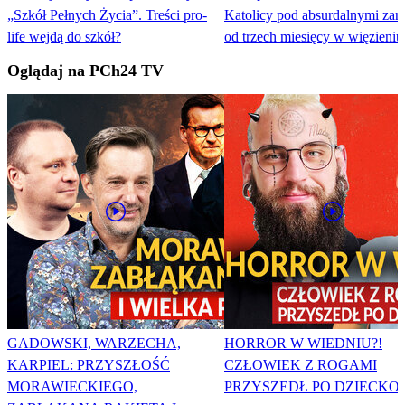
„Szkół Pełnych Życia”. Treści pro-
Katolicy pod absurdalnymi zar
life wejdą do szkół?
od trzech miesięcy w więzieniu
Oglądaj na PCh24 TV
GADOWSKI, WARZECHA,
HORROR W WIEDNIU?!
KARPIEL: PRZYSZŁOŚĆ
CZŁOWIEK Z ROGAMI
MORAWIECKIEGO,
PRZYSZEDŁ PO DZIECKO