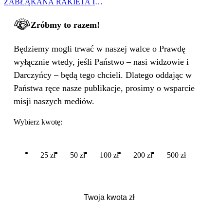
ZABŁĄKANA RAKIETA I
WIELKA PODMIANA
Zróbmy to razem!
Będziemy mogli trwać w naszej walce o Prawdę
wyłącznie wtedy, jeśli Państwo – nasi widzowie i
Darczyńcy – będą tego chcieli. Dlatego oddając w
Państwa ręce nasze publikacje, prosimy o wsparcie
misji naszych mediów.
Wybierz kwotę:
25 zł
50 zł
100 zł
200 zł
500 zł