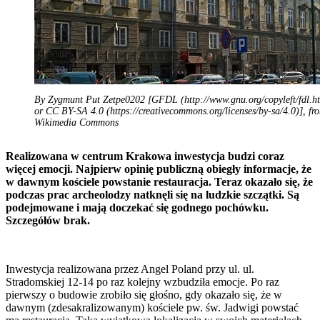
By Zygmunt Put Zetpe0202 [GFDL (http://www.gnu.org/copyleft/fdl.h
or CC BY-SA 4.0 (https://creativecommons.org/licenses/by-sa/4.0)], fr
Wikimedia Commons
Realizowana w centrum Krakowa inwestycja budzi coraz
więcej emocji. Najpierw opinię publiczną obiegły informacje, że
w dawnym kościele powstanie restauracja. Teraz okazało się, że
podczas prac archeolodzy natknęli się na ludzkie szczątki. Są
podejmowane i mają doczekać się godnego pochówku.
Szczegółów brak.
Inwestycja realizowana przez Angel Poland przy ul. ul.
Stradomskiej 12-14 po raz kolejny wzbudziła emocje. Po raz
pierwszy o budowie zrobiło się głośno, gdy okazało się, że w
dawnym (zdesakralizowanym) kościele pw. św. Jadwigi powstać