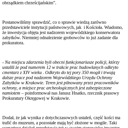
obrządkiem chrześcijańskim”.
Postanowiliśmy sprawdzić, co o sprawie wiedzą zarówno
przedstawiciele instytucji państwowych, jak i Kościoła. Wiadomo,
że inwestycja objęta jest nadzorem wojewódzkiego konserwatora
zabytków. Niemniej odnalezienie grobowców to już zadanie dla
prokuratora.
-
Na miejscu zdarzenia byli obecni funkcjonariusze policji, którzy
ustalili że pod numerem 12 w trakcie prac budowlanych odkryto
cmentarz z XIV wieku . Odkryto do tej pory 350 mogił i trwają
dalsze prace pod nadzorem Wojewódzkiego Urzędu Ochrony
Zabytków w Krakowie. Teren jest pilnowany przez pracowników
ochrony, a miejsce prac archeologicznych jest zabezpieczone
namiotem
– poinformował nas Janusz Hnatko, rzecznik prasowy
Prokuratury Okręgowej w Krakowie.
Dodał, że jak wynika z dotychczasowych ustaleń, część kości ma
trafić do muzeum, a pozostałe mają być złożone w mogile. Taki
scenariusz działań przedstawia też w swoim stanowisku inwestor.