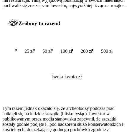
ma restauracja. Taką wyjątkową lokalizacją w swoich materiałach
pochwalił się zresztą sam inwestor, najwyraźniej licząc na rozgłos.
Zróbmy to razem!
25 zł
50 zł
100 zł
200 zł
500 zł
Tym razem jednak okazało się, że archeolodzy podczas prac
natknęli się na ludzkie szczątki (blisko tysiąc). Inwestor w
publikowanym przez media stanowisku zapewnił, że szczątki
zostały godnie podjęte i „pod nadzorem służb konserwatorskich i
kościelnych, doczekają się godnego pochówku zgodnie z