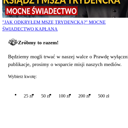
"JAK ODKRYŁEM MSZĘ TRYDENCKĄ?" MOCNE
ŚWIADECTWO KAPŁANA
Zróbmy to razem!
Będziemy mogli trwać w naszej walce o Prawdę wyłącznie
publikacje, prosimy o wsparcie misji naszych mediów.
Wybierz kwotę:
25 zł
50 zł
100 zł
200 zł
500 zł