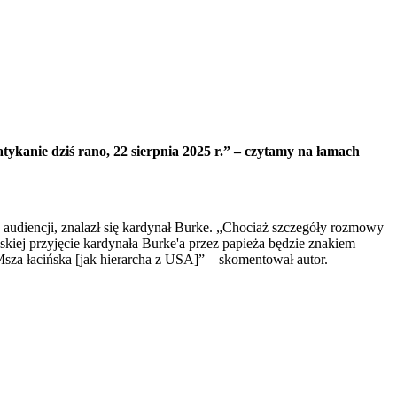
kanie dziś rano, 22 sierpnia 2025 r.” – czytamy na łamach
 audiencji, znalazł się kardynał Burke. „Chociaż szczegóły rozmowy
kiej przyjęcie kardynała Burke'a przez papieża będzie znakiem
sza łacińska [jak hierarcha z USA]” – skomentował autor.