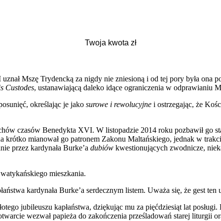
znał Mszę Trydencką za nigdy nie zniesioną i od tej pory była ona pow
is Custodes
, ustanawiającą daleko idące ograniczenia w odprawianiu
osunięć, określając je jako
surowe i rewolucyjne
i ostrzegając, że Kośc
chów czasów Benedykta XVI. W listopadzie 2014 roku pozbawił go sta
krótko mianował go patronem Zakonu Maltańskiego, jednak w trakcie 
anie przez kardynała Burke’a
dubiów
kwestionujących zwodnicze, nieka
z watykańskiego mieszkania.
aństwa kardynała Burke’a serdecznym listem. Uważa się, że gest ten u
łotego jubileuszu kapłaństwa, dziękując mu za pięćdziesiąt lat posługi.
otwarcie wezwał papieża do zakończenia prześladowań starej liturgii