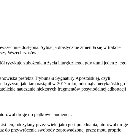
szechnie dostępna. Sytuacja drastycznie zmieniła się w trakcie
 Mszy Wszechczasów.
iół ryzykuje zubożeniem życia liturgicznego, gdy tłumi jeden z jego
nowiska prefekta Trybunału Sygnatury Apostolskiej, czyli
kryzysu, jaki tam nastąpił w 2017 roku, odsunął amerykańskiego
tolickie nauczanie niektórych fragmentów posynodalnej adhortacji
torował drogę do piątkowej audiencji.
 List ten, odczytany przez wielu jako gest pojednania, utorował drogę
 oraz do przywrócenia swobody zaprowadzonej przez motu proprio