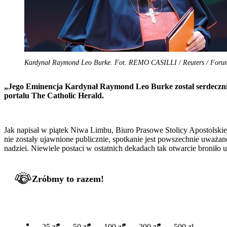
Kardynał Raymond Leo Burke. Fot. REMO CASILLI / Reuters / Foru
„Jego Eminencja Kardynał Raymond Leo Burke został serdecznie 
portalu The Catholic Herald.
Jak napisał w piątek Niwa Limbu, Biuro Prasowe Stolicy Apostolskie
nie zostały ujawnione publicznie, spotkanie jest powszechnie uważa
nadziei. Niewiele postaci w ostatnich dekadach tak otwarcie broniło 
Zróbmy to razem!
25 zł
50 zł
100 zł
200 zł
500 zł