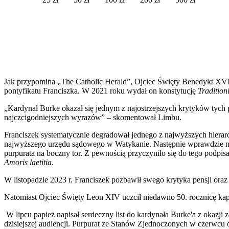
Jak przypomina „The Catholic Herald”, Ojciec Święty Benedykt XVI u
pontyfikatu Franciszka. W 2021 roku wydał on konstytucję
Tradition
„Kardynał Burke okazał się jednym z najostrzejszych krytyków tych p
najczcigodniejszych wyrazów” – skomentował Limbu.
Franciszek systematycznie degradował jednego z najwyższych hierar
najwyższego urzędu sądowego w Watykanie. Następnie wprawdzie na 
purpurata na boczny tor. Z pewnością przyczyniło się do tego podpis
Amoris laetitia
.
W listopadzie 2023 r. Franciszek pozbawił swego krytyka pensji ora
Natomiast Ojciec Święty Leon XIV uczcił niedawno 50. rocznicę kapł
W lipcu papież napisał serdeczny list do kardynała Burke'a z okazji z
dzisiejszej audiencji. Purpurat ze Stanów Zjednoczonych w czerwcu 