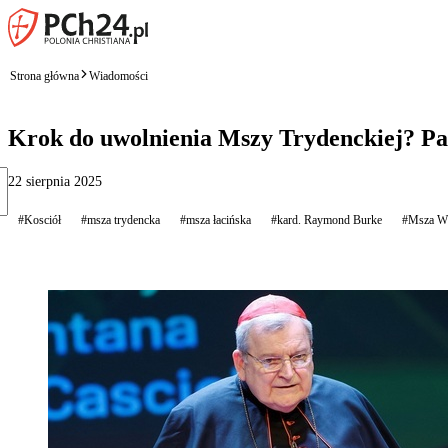
Strona główna
Wiadomości
Krok do uwolnienia Mszy Trydenckiej? Pa
22 sierpnia 2025
#Kosciół
#msza trydencka
#msza łacińska
#kard. Raymond Burke
#Msza W