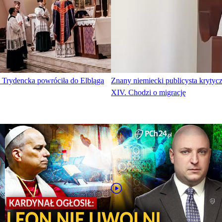
a Trydencka powróciła do Elbląga
Znany niemiecki publicysta krytyc
XIV. Chodzi o migrację