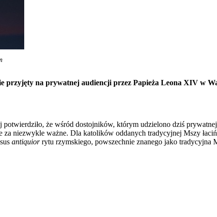
m
przyjęty na prywatnej audiencji przez Papieża Leona XIV w Waty
j potwierdziło, że wśród dostojników, którym udzielono dziś prywatnej
ne za niezwykle ważne. Dla katolików oddanych tradycyjnej Mszy łacińs
usus
antiquior
rytu rzymskiego, powszechnie znanego jako tradycyjna M