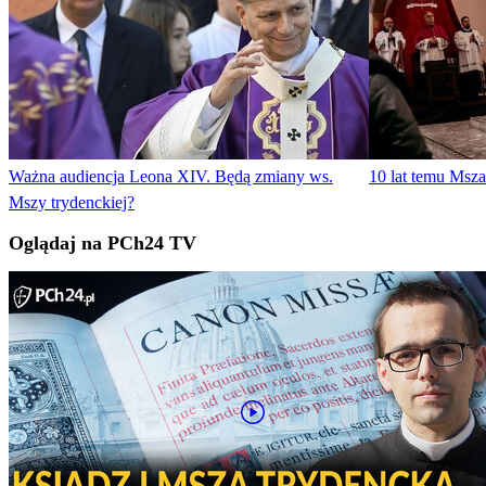
Ważna audiencja Leona XIV. Będą zmiany ws.
10 lat temu Msz
Mszy trydenckiej?
Oglądaj na PCh24 TV