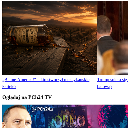
„Blame America!” – kto stworzył meksykańskie
Trump spiera się
kartele?
balową?
Oglądaj na PCh24 TV