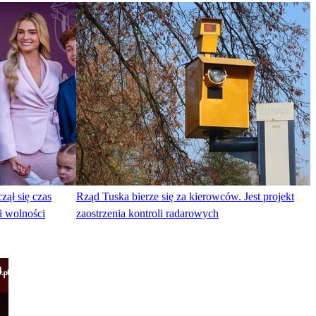
ął się czas
Rząd Tuska bierze się za kierowców. Jest projekt
i wolności
zaostrzenia kontroli radarowych