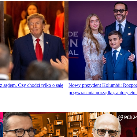
 z sądem. Czy chodzi tylko o salę
Nowy prezydent Kolumbii: Rozpocz
przywracania porządku, autorytetu 