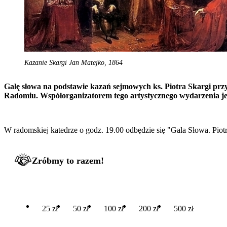
Kazanie Skargi Jan Matejko, 1864
Galę słowa na podstawie kazań sejmowych ks. Piotra Skargi przy
Radomiu. Współorganizatorem tego artystycznego wydarzenia jest
W radomskiej katedrze o godz. 19.00 odbędzie się "Gala Słowa. Piot
Zróbmy to razem!
25 zł
50 zł
100 zł
200 zł
500 zł