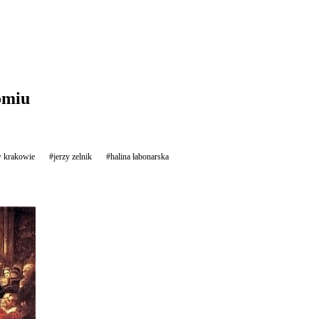
omiu
 w krakowie
#jerzy zelnik
#halina łabonarska