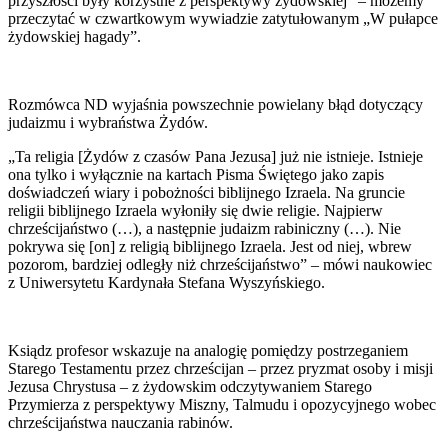
przyszłości były korzystne z perspektywy żydowskiej” – możemy
przeczytać w czwartkowym wywiadzie zatytułowanym „W pułapce
żydowskiej hagady”.
Rozmówca ND wyjaśnia powszechnie powielany błąd dotyczący
judaizmu i wybraństwa Żydów.
„Ta religia [Żydów z czasów Pana Jezusa] już nie istnieje. Istnieje
ona tylko i wyłącznie na kartach Pisma Świętego jako zapis
doświadczeń wiary i pobożności biblijnego Izraela. Na gruncie
religii biblijnego Izraela wyłoniły się dwie religie. Najpierw
chrześcijaństwo (…), a następnie judaizm rabiniczny (…). Nie
pokrywa się [on] z religią biblijnego Izraela. Jest od niej, wbrew
pozorom, bardziej odległy niż chrześcijaństwo” – mówi naukowiec
z Uniwersytetu Kardynała Stefana Wyszyńskiego.
Ksiądz profesor wskazuje na analogię pomiędzy postrzeganiem
Starego Testamentu przez chrześcijan – przez pryzmat osoby i misji
Jezusa Chrystusa – z żydowskim odczytywaniem Starego
Przymierza z perspektywy Miszny, Talmudu i opozycyjnego wobec
chrześcijaństwa nauczania rabinów.