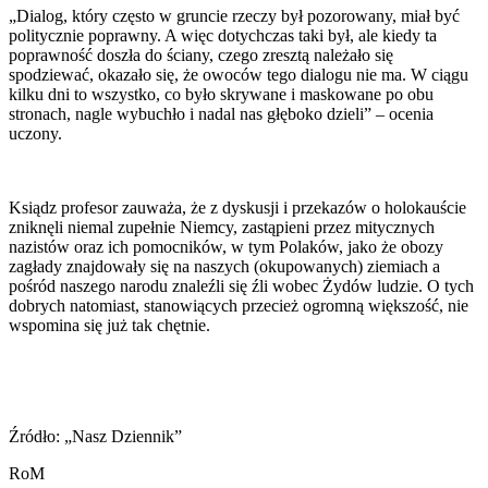
„Dialog, który często w gruncie rzeczy był pozorowany, miał być
politycznie poprawny. A więc dotychczas taki był, ale kiedy ta
poprawność doszła do ściany, czego zresztą należało się
spodziewać, okazało się, że owoców tego dialogu nie ma. W ciągu
kilku dni to wszystko, co było skrywane i maskowane po obu
stronach, nagle wybuchło i nadal nas głęboko dzieli” – ocenia
uczony.
Ksiądz profesor zauważa, że z dyskusji i przekazów o holokauście
zniknęli niemal zupełnie Niemcy, zastąpieni przez mitycznych
nazistów oraz ich pomocników, w tym Polaków, jako że obozy
zagłady znajdowały się na naszych (okupowanych) ziemiach a
pośród naszego narodu znaleźli się źli wobec Żydów ludzie. O tych
dobrych natomiast, stanowiących przecież ogromną większość, nie
wspomina się już tak chętnie.
Źródło: „Nasz Dziennik”
RoM