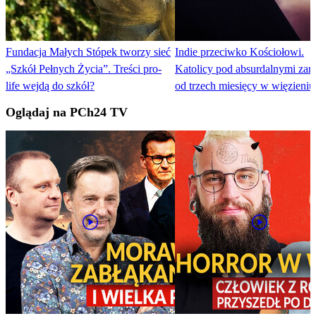
Fundacja Małych Stópek tworzy sieć
Indie przeciwko Kościołowi.
„Szkół Pełnych Życia”. Treści pro-
Katolicy pod absurdalnymi zar
life wejdą do szkół?
od trzech miesięcy w więzieniu
Oglądaj na PCh24 TV