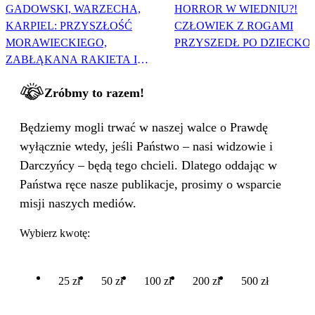
GADOWSKI, WARZECHA,
HORROR W WIEDNIU?!
KARPIEL: PRZYSZŁOŚĆ
CZŁOWIEK Z ROGAMI
MORAWIECKIEGO,
PRZYSZEDŁ PO DZIECKO
ZABŁĄKANA RAKIETA I
WIELKA PODMIANA
Zróbmy to razem!
Będziemy mogli trwać w naszej walce o Prawdę
wyłącznie wtedy, jeśli Państwo – nasi widzowie i
Darczyńcy – będą tego chcieli. Dlatego oddając w
Państwa ręce nasze publikacje, prosimy o wsparcie
misji naszych mediów.
Wybierz kwotę:
25 zł
50 zł
100 zł
200 zł
500 zł