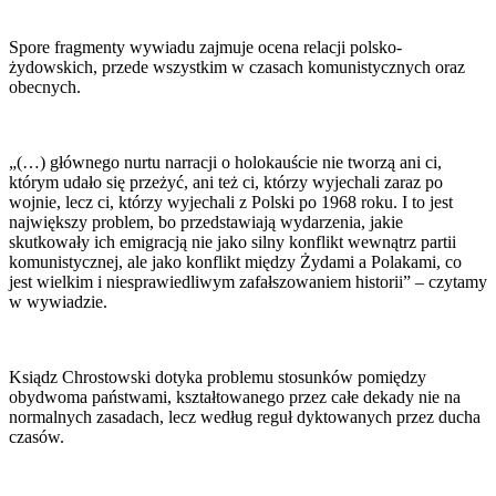
Spore fragmenty wywiadu zajmuje ocena relacji polsko-
żydowskich, przede wszystkim w czasach komunistycznych oraz
obecnych.
„(…) głównego nurtu narracji o holokauście nie tworzą ani ci,
którym udało się przeżyć, ani też ci, którzy wyjechali zaraz po
wojnie, lecz ci, którzy wyjechali z Polski po 1968 roku. I to jest
największy problem, bo przedstawiają wydarzenia, jakie
skutkowały ich emigracją nie jako silny konflikt wewnątrz partii
komunistycznej, ale jako konflikt między Żydami a Polakami, co
jest wielkim i niesprawiedliwym zafałszowaniem historii” – czytamy
w wywiadzie.
Ksiądz Chrostowski dotyka problemu stosunków pomiędzy
obydwoma państwami, kształtowanego przez całe dekady nie na
normalnych zasadach, lecz według reguł dyktowanych przez ducha
czasów.