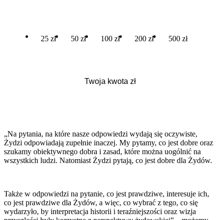
25 zł
50 zł
100 zł
200 zł
500 zł
„Na pytania, na które nasze odpowiedzi wydają się oczywiste,
Żydzi odpowiadają zupełnie inaczej. My pytamy, co jest dobre oraz
szukamy obiektywnego dobra i zasad, które można uogólnić na
wszystkich ludzi. Natomiast Żydzi pytają, co jest dobre dla Żydów.
Także w odpowiedzi na pytanie, co jest prawdziwe, interesuje ich,
co jest prawdziwe dla Żydów, a więc, co wybrać z tego, co się
wydarzyło, by interpretacja historii i teraźniejszości oraz wizja