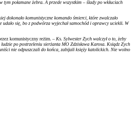
 w tym połamane żebra. A przede wszystkim – ślady po wkłuciach
kiej dokonało komunistyczne komando śmierci, które zwalczało
e udało się, bo z podwórza wyjechał samochód i oprawcy uciekli. W
przez komunistyczny reżim. –
Ks. Sylwester Zych walczył o to, żeby
zi ludzie po postrzeleniu sierżanta MO Zdzisława Karosa. Ksiądz Zych
ści nie odpuszczali do końca, zabijali księży katolickich. Nie wolno