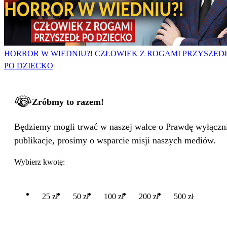
HORROR W WIEDNIU?! CZŁOWIEK Z ROGAMI PRZYSZED
PO DZIECKO
Zróbmy to razem!
Będziemy mogli trwać w naszej walce o Prawdę wyłącznie
publikacje, prosimy o wsparcie misji naszych mediów.
Wybierz kwotę:
25 zł
50 zł
100 zł
200 zł
500 zł