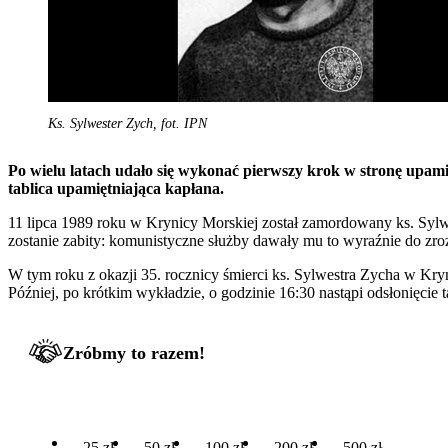
Ks. Sylwester Zych, fot. IPN
Po wielu latach udało się wykonać pierwszy krok w stronę upam
tablica upamiętniająca kapłana.
11 lipca 1989 roku w Krynicy Morskiej został zamordowany ks. Sylw
zostanie zabity: komunistyczne służby dawały mu to wyraźnie do zro
W tym roku z okazji 35. rocznicy śmierci ks. Sylwestra Zycha w Kryn
Później, po krótkim wykładzie, o godzinie 16:30 nastąpi odsłonięcie
Zróbmy to razem!
25 zł
50 zł
100 zł
200 zł
500 zł