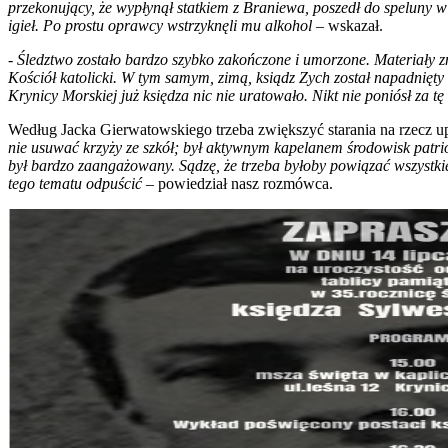
przekonujący, że wypłynął statkiem z Braniewa, poszedł do speluny 
igieł. Po prostu oprawcy wstrzyknęli mu alkohol
– wskazał.
-
Śledztwo zostało bardzo szybko zakończone i umorzone. Materiały z
Kościół katolicki. W tym samym, zimą, ksiądz Zych został napadnięt
Krynicy Morskiej już księdza nic nie uratowało. Nikt nie poniósł za tę
Według Jacka Gierwatowskiego trzeba zwiększyć starania na rzecz 
nie usuwać krzyży ze szkół; był aktywnym kapelanem środowisk patrio
był bardzo zaangażowany. Sądzę, że trzeba byłoby powiązać wszystkie
tego tematu odpuścić
– powiedział nasz rozmówca.