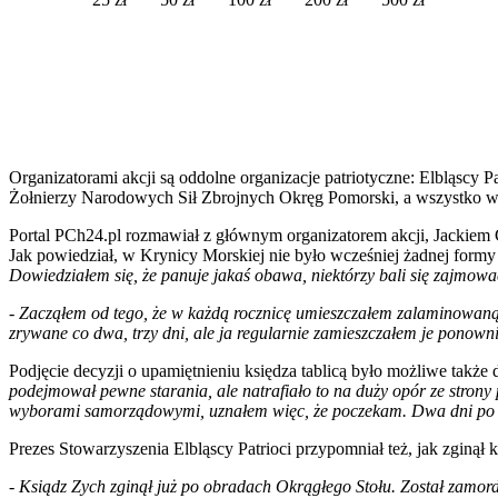
Organizatorami akcji są oddolne organizacje patriotyczne: Elbląsc
Żołnierzy Narodowych Sił Zbrojnych Okręg Pomorski, a wszystko w 
Portal PCh24.pl rozmawiał z głównym organizatorem akcji, Jackiem 
Jak powiedział, w Krynicy Morskiej nie było wcześniej żadnej formy
Dowiedziałem się, że panuje jakaś obawa, niektórzy bali się zajmow
-
Zacząłem od tego, że w każdą rocznicę umieszczałem zalaminowaną k
zrywane co dwa, trzy dni, ale ja regularnie zamieszczałem je ponowni
Podjęcie decyzji o upamiętnieniu księdza tablicą było możliwe takż
podejmował pewne starania, ale natrafiało to na duży opór ze stron
wyborami samorządowymi, uznałem więc, że poczekam. Dwa dni po za
Prezes Stowarzyszenia Elbląscy Patrioci przypomniał też, jak zginął 
-
Ksiądz Zych zginął już po obradach Okrągłego Stołu. Został zamordo