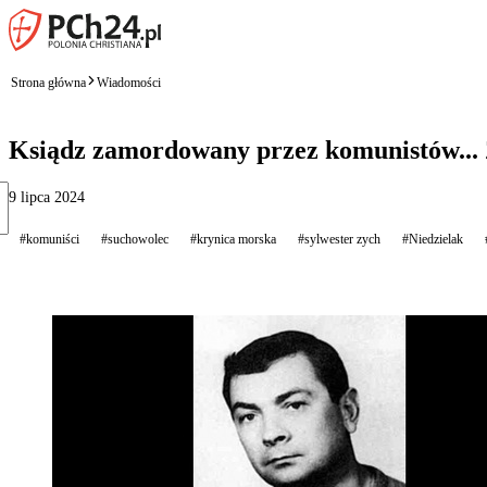
Strona główna
Wiadomości
Ksiądz zamordowany przez komunistów... Z
9 lipca 2024
#komuniści
#suchowolec
#krynica morska
#sylwester zych
#Niedzielak