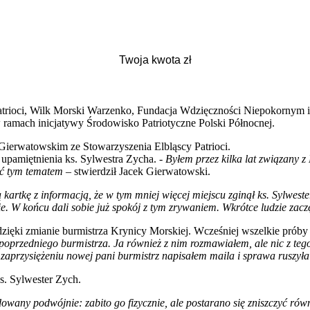
y Patrioci, Wilk Morski Warzenko, Fundacja Wdzięczności Niepokornym
ramach inicjatywy Środowisko Patriotyczne Polski Północnej.
Gierwatowskim ze Stowarzyszenia Elbląscy Patrioci.
 upamiętnienia ks. Sylwestra Zycha. -
Byłem przez kilka lat związany z
ać tym tematem
– stwierdził Jacek Gierwatowski.
artkę z informacją, że w tym mniej więcej miejscu zginął ks. Sylwest
e. W końcu dali sobie już spokój z tym zrywaniem. Wkrótce ludzie zaczę
e dzięki zmianie burmistrza Krynicy Morskiej. Wcześniej wszelkie pró
y poprzedniego burmistrza. Ja również z nim rozmawiałem, ale nic z t
przysiężeniu nowej pani burmistrz napisałem maila i sprawa ruszyła
ks. Sylwester Zych.
wany podwójnie: zabito go fizycznie, ale postarano się zniszczyć równ