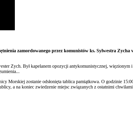
iętnienia zamordowanego przez komunistów ks. Sylwestra Zycha w 
ester Zych. Był kapelanem opozycji antykomunistycznej, więzionym i 
zumienia...
icy Morskiej zostanie odsłonięta tablica pamiątkowa. O godzinie 15:00
 tablicy, a na koniec zwiedzenie miejsc związanych z ostatnimi chwil