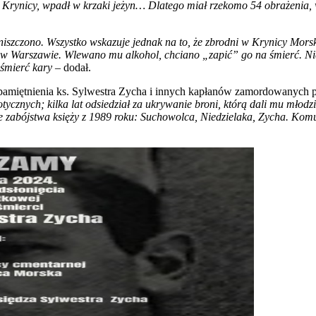
w Krynicy, wpadł w krzaki jeżyn… Dlatego miał rzekomo 54 obrażenia,
niszczono. Wszystko wskazuje jednak na to, że zbrodni w Krynicy Mors
y w Warszawie. Wlewano mu alkohol, chciano „zapić” go na śmierć. Ni
 śmierć kary
– dodał.
upamiętnienia ks. Sylwestra Zycha i innych kapłanów zamordowanych 
tycznych; kilka lat odsiedział za ukrywanie broni, którą dali mu młod
 zabójstwa księży z 1989 roku: Suchowolca, Niedzielaka, Zycha. Komuni