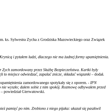
 im. ks. Sylwestra Zycha z Grodziska Mazowieckiego oraz Związek
 Krynicą i pytałem ludzi, dlaczego nie ma żadnej formy upamiętnienia.
er Zych zamordowany przez Służbę Bezpieczeństwa. Kartki były
li to miejsce odwiedzać, zapalać znicze, składać wiązanki
– dodał.
by upamiętnienia zamordowanego spotykały się z oporem. -
IPN
ego nie wyszło; dałem sobie z nim spokój. Rozmowę odbywałem przed
– powiedział Gierwatowski.
ież pamięć po nim. Zrobiono z niego pijaka: ukazał się paszkwil