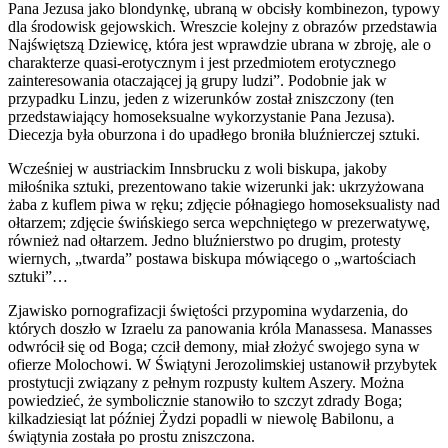
Pana Jezusa jako blondynkę, ubraną w obcisły kombinezon, typowy
dla środowisk gejowskich. Wreszcie kolejny z obrazów przedstawia
Najświętszą Dziewicę, która jest wprawdzie ubrana w zbroję, ale o
charakterze quasi-erotycznym i jest przedmiotem erotycznego
zainteresowania otaczającej ją grupy ludzi”. Podobnie jak w
przypadku Linzu, jeden z wizerunków został zniszczony (ten
przedstawiający homoseksualne wykorzystanie Pana Jezusa).
Diecezja była oburzona i do upadłego broniła bluźnierczej sztuki.
Wcześniej w austriackim Innsbrucku z woli biskupa, jakoby
miłośnika sztuki, prezentowano takie wizerunki jak: ukrzyżowana
żaba z kuflem piwa w ręku; zdjęcie półnagiego homoseksualisty nad
ołtarzem; zdjęcie świńskiego serca wepchniętego w prezerwatywę,
również nad ołtarzem. Jedno bluźnierstwo po drugim, protesty
wiernych, „twarda” postawa biskupa mówiącego o „wartościach
sztuki”…
Zjawisko pornografizacji świętości przypomina wydarzenia, do
których doszło w Izraelu za panowania króla Manassesa. Manasses
odwrócił się od Boga; czcił demony, miał złożyć swojego syna w
ofierze Molochowi. W Świątyni Jerozolimskiej ustanowił przybytek
prostytucji związany z pełnym rozpusty kultem Aszery. Można
powiedzieć, że symbolicznie stanowiło to szczyt zdrady Boga;
kilkadziesiąt lat później Żydzi popadli w niewolę Babilonu, a
świątynia została po prostu zniszczona.