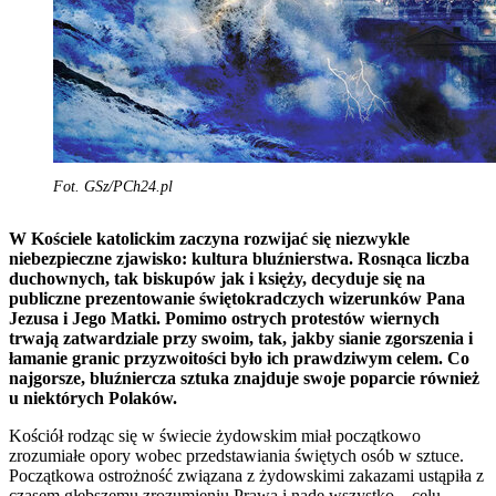
Fot. GSz/PCh24.pl
W Kościele katolickim zaczyna rozwijać się niezwykle
niebezpieczne zjawisko: kultura bluźnierstwa. Rosnąca liczba
duchownych, tak biskupów jak i księży, decyduje się na
publiczne prezentowanie świętokradczych wizerunków Pana
Jezusa i Jego Matki. Pomimo ostrych protestów wiernych
trwają zatwardziale przy swoim, tak, jakby sianie zgorszenia i
łamanie granic przyzwoitości było ich prawdziwym celem. Co
najgorsze, bluźniercza sztuka znajduje swoje poparcie również
u niektórych Polaków.
Kościół rodząc się w świecie żydowskim miał początkowo
zrozumiałe opory wobec przedstawiania świętych osób w sztuce.
Początkowa ostrożność związana z żydowskimi zakazami ustąpiła z
czasem głębszemu zrozumieniu Prawa i nade wszystko – celu