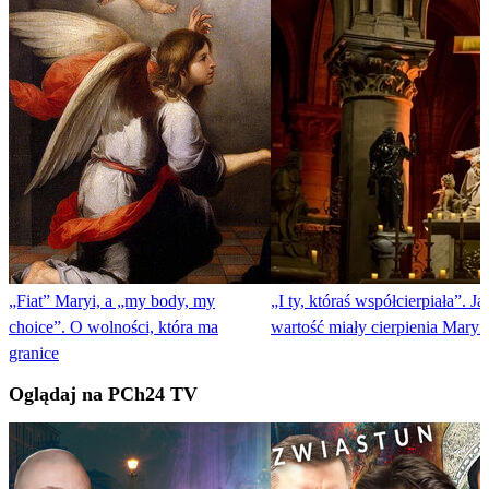
„Fiat” Maryi, a „my body, my
„I ty, któraś współcierpiała”. Ja
choice”. O wolności, która ma
wartość miały cierpienia Maryi
granice
Oglądaj na PCh24 TV