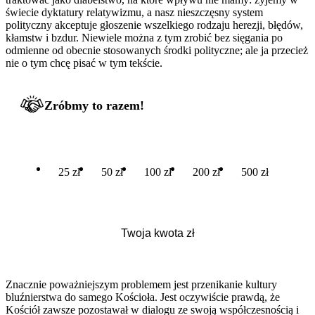
świecie dyktatury relatywizmu, a nasz nieszczęsny system
polityczny akceptuje głoszenie wszelkiego rodzaju herezji, błędów,
kłamstw i bzdur. Niewiele można z tym zrobić bez sięgania po
odmienne od obecnie stosowanych środki polityczne; ale ja przecież
nie o tym chcę pisać w tym tekście.
Zróbmy to razem!
25 zł
50 zł
100 zł
200 zł
500 zł
Znacznie poważniejszym problemem jest przenikanie kultury
bluźnierstwa do samego Kościoła. Jest oczywiście prawdą, że
Kościół zawsze pozostawał w dialogu ze swoją współczesnością i