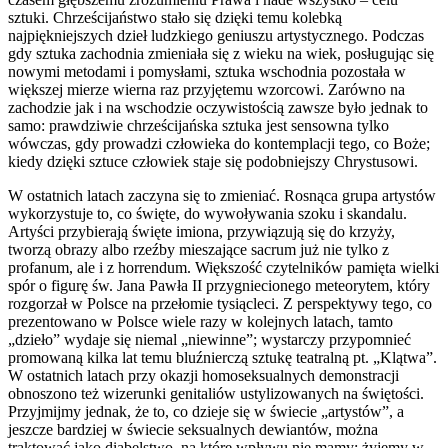
sztuki. Chrześcijaństwo stało się dzięki temu kolebką
najpiękniejszych dzieł ludzkiego geniuszu artystycznego. Podczas
gdy sztuka zachodnia zmieniała się z wieku na wiek, posługując się
nowymi metodami i pomysłami, sztuka wschodnia pozostała w
większej mierze wierna raz przyjętemu wzorcowi. Zarówno na
zachodzie jak i na wschodzie oczywistością zawsze było jednak to
samo: prawdziwie chrześcijańska sztuka jest sensowna tylko
wówczas, gdy prowadzi człowieka do kontemplacji tego, co Boże;
kiedy dzięki sztuce człowiek staje się podobniejszy Chrystusowi.
W ostatnich latach zaczyna się to zmieniać. Rosnąca grupa artystów
wykorzystuje to, co święte, do wywoływania szoku i skandalu.
Artyści przybierają święte imiona, przywiązują się do krzyży,
tworzą obrazy albo rzeźby mieszające sacrum już nie tylko z
profanum, ale i z horrendum. Większość czytelników pamięta wielki
spór o figurę św. Jana Pawła II przygniecionego meteorytem, który
rozgorzał w Polsce na przełomie tysiącleci. Z perspektywy tego, co
prezentowano w Polsce wiele razy w kolejnych latach, tamto
„dzieło” wydaje się niemal „niewinne”; wystarczy przypomnieć
promowaną kilka lat temu bluźnierczą sztukę teatralną pt. „Klątwa”.
W ostatnich latach przy okazji homoseksualnych demonstracji
obnoszono też wizerunki genitaliów ustylizowanych na świętości.
Przyjmijmy jednak, że to, co dzieje się w świecie „artystów”, a
jeszcze bardziej w świecie seksualnych dewiantów, można
traktować jako diabelstwo, na które wpływu nie mamy: żyjemy w