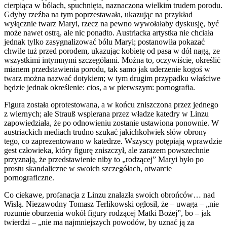
cierpiąca w bólach, spuchnięta, naznaczona wielkim trudem porodu.
Gdyby rzeźba na tym poprzestawała, ukazując na przykład
wyłącznie twarz Maryi, rzecz na pewno wywołałaby dyskusję, być
może nawet ostrą, ale nic ponadto. Austriacka artystka nie chciała
jednak tylko zasygnalizować bólu Maryi; postanowiła pokazać
chwile tuż przed porodem, ukazując kobietę od pasa w dół nagą, ze
wszystkimi intymnymi szczegółami. Można to, oczywiście, określić
mianem przedstawienia porodu, tak samo jak uderzenie kogoś w
twarz można nazwać dotykiem; w tym drugim przypadku właściwe
będzie jednak określenie: cios, a w pierwszym: pornografia.
Figura została oprotestowana, a w końcu zniszczona przez jednego
z wiernych; ale Strauß wspierana przez władze katedry w Linzu
zapowiedziała, że po odnowieniu zostanie ustawiona ponownie. W
austriackich mediach trudno szukać jakichkolwiek słów obrony
tego, co zaprezentowano w katedrze. Wszyscy potępiają wprawdzie
gest człowieka, który figurę zniszczył, ale zarazem powszechnie
przyznają, że przedstawienie niby to „rodzącej” Maryi było po
prostu skandaliczne w swoich szczegółach, otwarcie
pornograficzne.
Co ciekawe, profanacja z Linzu znalazła swoich obrońców… nad
Wisłą. Niezawodny Tomasz Terlikowski ogłosił, że – uwaga – „nie
rozumie oburzenia wokół figury rodzącej Matki Bożej”, bo – jak
twierdzi – „nie ma najmniejszych powodów, by uznać ją za