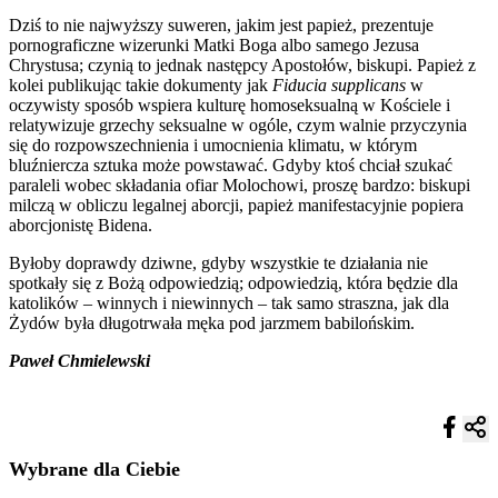
Dziś to nie najwyższy suweren, jakim jest papież, prezentuje
pornograficzne wizerunki Matki Boga albo samego Jezusa
Chrystusa; czynią to jednak następcy Apostołów, biskupi. Papież z
kolei publikując takie dokumenty jak
Fiducia supplicans
w
oczywisty sposób wspiera kulturę homoseksualną w Kościele i
relatywizuje grzechy seksualne w ogóle, czym walnie przyczynia
się do rozpowszechnienia i umocnienia klimatu, w którym
bluźniercza sztuka może powstawać. Gdyby ktoś chciał szukać
paraleli wobec składania ofiar Molochowi, proszę bardzo: biskupi
milczą w obliczu legalnej aborcji, papież manifestacyjnie popiera
aborcjonistę Bidena.
Byłoby doprawdy dziwne, gdyby wszystkie te działania nie
spotkały się z Bożą odpowiedzią; odpowiedzią, która będzie dla
katolików – winnych i niewinnych – tak samo straszna, jak dla
Żydów była długotrwała męka pod jarzmem babilońskim.
Paweł Chmielewski
Wybrane dla Ciebie