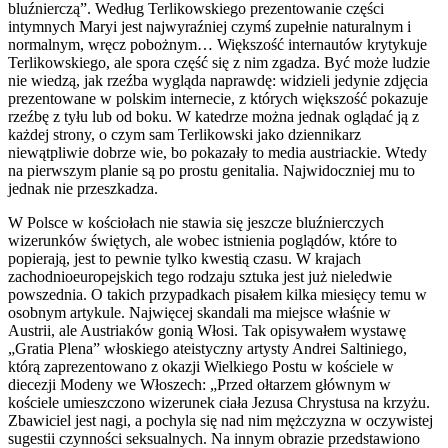
bluźnierczą”. Według Terlikowskiego prezentowanie części
intymnych Maryi jest najwyraźniej czymś zupełnie naturalnym i
normalnym, wręcz pobożnym… Większość internautów krytykuje
Terlikowskiego, ale spora część się z nim zgadza. Być może ludzie
nie wiedzą, jak rzeźba wygląda naprawdę: widzieli jedynie zdjęcia
prezentowane w polskim internecie, z których większość pokazuje
rzeźbę z tyłu lub od boku. W katedrze można jednak oglądać ją z
każdej strony, o czym sam Terlikowski jako dziennikarz
niewątpliwie dobrze wie, bo pokazały to media austriackie. Wtedy
na pierwszym planie są po prostu genitalia. Najwidoczniej mu to
jednak nie przeszkadza.
W Polsce w kościołach nie stawia się jeszcze bluźnierczych
wizerunków świętych, ale wobec istnienia poglądów, które to
popierają, jest to pewnie tylko kwestią czasu. W krajach
zachodnioeuropejskich tego rodzaju sztuka jest już nieledwie
powszednia. O takich przypadkach pisałem kilka miesięcy temu w
osobnym artykule. Najwięcej skandali ma miejsce właśnie w
Austrii, ale Austriaków gonią Włosi. Tak opisywałem wystawę
„Gratia Plena” włoskiego ateistyczny artysty Andrei Saltiniego,
którą zaprezentowano z okazji Wielkiego Postu w kościele w
diecezji Modeny we Włoszech: „Przed ołtarzem głównym w
kościele umieszczono wizerunek ciała Jezusa Chrystusa na krzyżu.
Zbawiciel jest nagi, a pochyla się nad nim mężczyzna w oczywistej
sugestii czynności seksualnych. Na innym obrazie przedstawiono