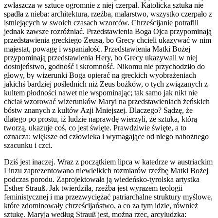
zwłaszcza w sztuce ogromnie z niej czerpał. Katolicka sztuka nie
spadła z nieba: architektura, rzeźba, malarstwo, wszystko czerpało z
istniejących w swoich czasach wzorców. Chrześcijanie potrafili
jednak zawsze rozróżniać. Przedstawienia Boga Ojca przypominają
przedstawienia greckiego Zeusa, bo Grecy chcieli ukazywać w nim
majestat, powagę i wspaniałość. Przedstawienia Matki Bożej
przypominają przedstawienia Hery, bo Grecy ukazywali w niej
dostojeństwo, godność i skromność. Nikomu nie przychodziło do
głowy, by wizerunki Boga opierać na greckich wyobrażeniach
jakichś bardziej poślednich niż Zeus bożków, o tych związanych z
kultem płodności nawet nie wspominając; tak samo jak nikt nie
chciał wzorować wizerunków Maryi na przedstawieniach żeńskich
bóstw znanych z kultów Azji Mniejszej. Dlaczego? Sądzę, że
dlatego po prostu, iż ludzie naprawdę wierzyli, że sztuka, którą
tworzą, ukazuje coś, co jest święte. Prawdziwie święte, a to
oznacza: większe od człowieka i wymagające od niego nabożnego
szacunku i czci.
Dziś jest inaczej. Wraz z początkiem lipca w katedrze w austriackim
Linzu zaprezentowano niewielkich rozmiarów rzeźbę Matki Bożej
podczas porodu. Zaprojektowała ją wiedeńsko-tyrolska artystka
Esther Strauß. Jak twierdziła, rzeźba jest wyrazem teologii
feministycznej i ma przezwyciężać patriarchalne struktury myślowe,
które zdominowały chrześcijaństwo, a co za tym idzie, również
sztukę. Maryja według Strauß jest, można rzec, arcyludzka: