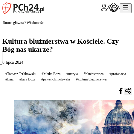
Strona główna
Wiadomości
Kultura bluźnierstwa w Kościele. Czy
Bóg nas ukarze?
8 lipca 2024
#Tomasz Terlikowski
#Matka Boża
#maryja
#bluźnierstwa
#profanacja
#Linz
#kara Boża
#paweł chmielewski
#kultura bluźnierstwa