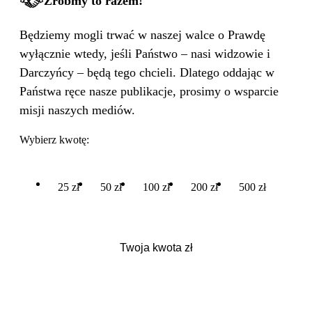
Zróbmy to razem!
Będziemy mogli trwać w naszej walce o Prawdę
wyłącznie wtedy, jeśli Państwo – nasi widzowie i
Darczyńcy – będą tego chcieli. Dlatego oddając w
Państwa ręce nasze publikacje, prosimy o wsparcie
misji naszych mediów.
Wybierz kwotę:
25 zł
50 zł
100 zł
200 zł
500 zł