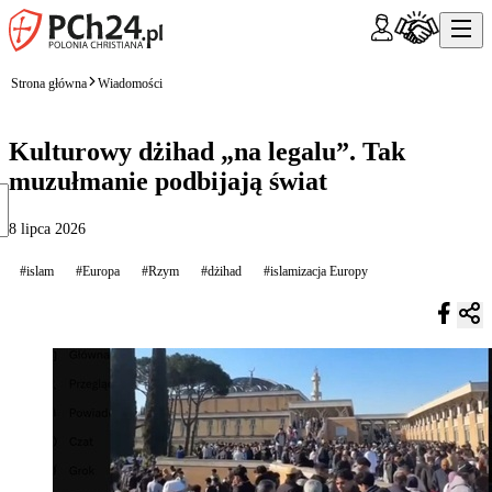
Strona główna
Wiadomości
Kulturowy dżihad „na legalu”. Tak
muzułmanie podbijają świat
8 lipca 2026
#islam
#Europa
#Rzym
#dżihad
#islamizacja Europy