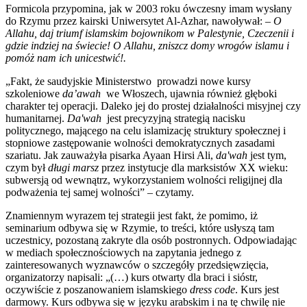
Formicola przypomina, jak w 2003 roku ówczesny imam wysłany
do Rzymu przez kairski Uniwersytet Al-Azhar, nawoływał: –
O
Allahu, daj triumf islamskim bojownikom w Palestynie, Czeczenii i
gdzie indziej na świecie! O Allahu, zniszcz domy wrogów islamu i
pomóż nam ich unicestwić!.
„Fakt, że saudyjskie Ministerstwo prowadzi nowe kursy
szkoleniowe
da’awah
we Włoszech, ujawnia również głęboki
charakter tej operacji. Daleko jej do prostej działalności misyjnej czy
humanitarnej.
Da'wah
jest precyzyjną strategią nacisku
politycznego, mającego na celu islamizację struktury społecznej i
stopniowe zastępowanie wolności demokratycznych zasadami
szariatu. Jak zauważyła pisarka Ayaan Hirsi Ali,
da'wah
jest tym,
czym był
długi marsz
przez instytucje dla marksistów XX wieku:
subwersją od wewnątrz, wykorzystaniem wolności religijnej dla
podważenia tej samej wolności” – czytamy.
Znamiennym wyrazem tej strategii jest fakt, że pomimo, iż
seminarium odbywa się w Rzymie, to treści, które usłyszą tam
uczestnicy, pozostaną zakryte dla osób postronnych. Odpowiadając
w mediach społecznościowych na zapytania jednego z
zainteresowanych wyznawców o szczegóły przedsięwzięcia,
organizatorzy napisali: „(…) kurs otwarty dla braci i sióstr,
oczywiście z poszanowaniem islamskiego
dress code
. Kurs jest
darmowy. Kurs odbywa się w języku arabskim i na tę chwilę nie