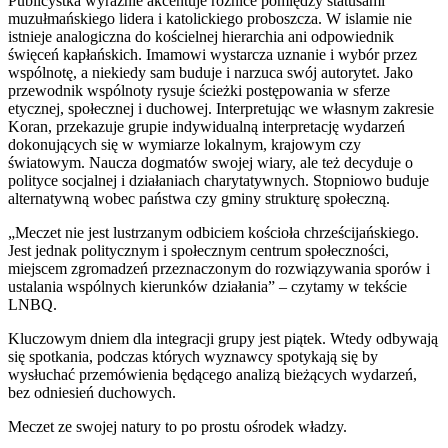
Publicystka wyraźnie akcentuje różnice pomiędzy statusami
muzułmańskiego lidera i katolickiego proboszcza. W islamie nie
istnieje analogiczna do kościelnej hierarchia ani odpowiednik
święceń kapłańskich. Imamowi wystarcza uznanie i wybór przez
wspólnotę, a niekiedy sam buduje i narzuca swój autorytet. Jako
przewodnik wspólnoty rysuje ścieżki postępowania w sferze
etycznej, społecznej i duchowej. Interpretując we własnym zakresie
Koran, przekazuje grupie indywidualną interpretację wydarzeń
dokonujących się w wymiarze lokalnym, krajowym czy
światowym. Naucza dogmatów swojej wiary, ale też decyduje o
polityce socjalnej i działaniach charytatywnych. Stopniowo buduje
alternatywną wobec państwa czy gminy strukturę społeczną.
„Meczet nie jest lustrzanym odbiciem kościoła chrześcijańskiego.
Jest jednak politycznym i społecznym centrum społeczności,
miejscem zgromadzeń przeznaczonym do rozwiązywania sporów i
ustalania wspólnych kierunków działania” – czytamy w tekście
LNBQ.
Kluczowym dniem dla integracji grupy jest piątek. Wtedy odbywają
się spotkania, podczas których wyznawcy spotykają się by
wysłuchać przemówienia będącego analizą bieżących wydarzeń,
bez odniesień duchowych.
Meczet ze swojej natury to po prostu ośrodek władzy.