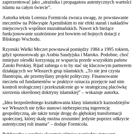
zaprezentować jako „strażnika i propagatora autentycznych wartości
islamu na całym świecie”.
Autorka tekstu Lorenza Formicola zwraca uwagę, że powstawanie
meczetów na Półwyspie Apenińskim to nie efekt starań i nakładów
miejscowych wspólnot muzułmańskich. Nawet ich bieżące
funkcjonowanie uzależnione jest bowiem od hojnych dotacji z
Bliskiego Wschodu.
Rzymski Wielki Meczet powstawał pomiędzy 1984 a 1995 rokiem,
gdyż sponsorowały go Arabia Saudyjska i Maroko. Podobne, choć
mniejsze ośrodki korzystają ze wsparcia przede wszystkim państw
Zatoki Perskiej. Rijad zabiega o to by stać się kluczowym partnerem
działających we Włoszech grup islamskich. „To nie jest czysta
filantropia, ale przemyślany projekt polityczny. Finansowanie
meczetu od fundamentów w praktyce oznacza przejęcie nad nim
kontroli teologicznej i przekształcenie go w strategiczną placówkę
szerzenia określonej doktryny islamskiej” – wskazuje autorka.
„Idea bezpośredniego kształtowania klasy islamskich kaznodziejów
we Włoszech nie tylko stanowi niebezpieczną ingerencję
geopolityczną, ale także toruje drogę do głębokiej transformacji
społecznej, której skalę można zrozumieć jedynie poprzez odkrycie
autentycznej roli imama” – dodaje Formicola.