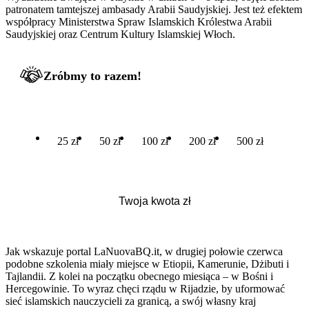
patronatem tamtejszej ambasady Arabii Saudyjskiej. Jest też efektem
współpracy Ministerstwa Spraw Islamskich Królestwa Arabii
Saudyjskiej oraz Centrum Kultury Islamskiej Włoch.
Zróbmy to razem!
25 zł
50 zł
100 zł
200 zł
500 zł
Jak wskazuje portal LaNuovaBQ.it, w drugiej połowie czerwca
podobne szkolenia miały miejsce w Etiopii, Kamerunie, Dżibuti i
Tajlandii. Z kolei na początku obecnego miesiąca – w Bośni i
Hercegowinie. To wyraz chęci rządu w Rijadzie, by uformować
sieć islamskich nauczycieli za granicą, a swój własny kraj