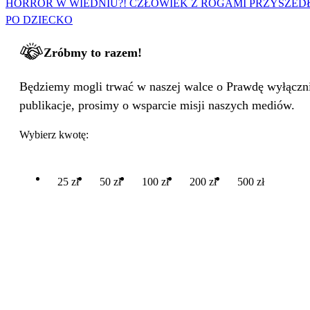
HORROR W WIEDNIU?! CZŁOWIEK Z ROGAMI PRZYSZED
PO DZIECKO
Zróbmy to razem!
Będziemy mogli trwać w naszej walce o Prawdę wyłącznie
publikacje, prosimy o wsparcie misji naszych mediów.
Wybierz kwotę:
25 zł
50 zł
100 zł
200 zł
500 zł