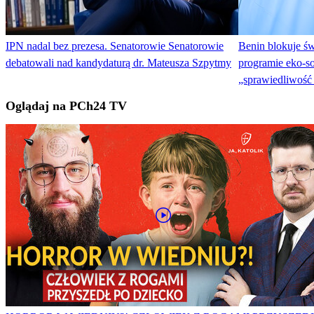
IPN nadal bez prezesa. Senatorowie Senatorowie
Benin blokuje św
debatowali nad kandydaturą dr. Mateusza Szpytmy
programie eko-so
„sprawiedliwość
Oglądaj na PCh24 TV