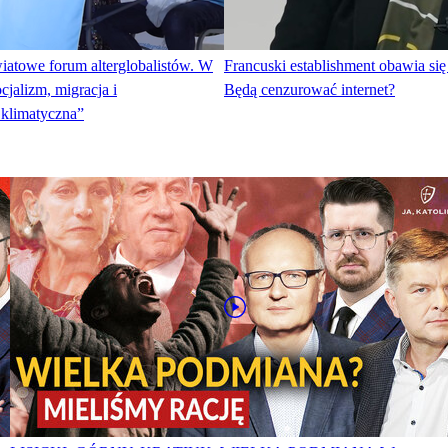
iatowe forum alterglobalistów. W
Francuski establishment obawia si
cjalizm, migracja i
Będą cenzurować internet?
 klimatyczna”