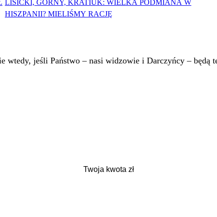
Ł
LISICKI, GÓRNY, KRATIUK: WIELKA PODMIANA W
HISZPANII? MIELIŚMY RACJĘ
 wtedy, jeśli Państwo – nasi widzowie i Darczyńcy – będą te