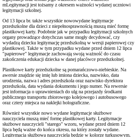
mLegitymacji jest tożsamy z okresem ważności wydanej uczniowi
legitymacji szkolnej.
Od 13 lipca br. także wszystkie nowowydane legitymacje
przedszkolne dla dzieci z niepełnosprawnością muszą mieć formę
plastikowej karty. Podobnie jak w przypadku legitymacji szkolnych
organy prowadzące dotychczas same mogły decydować, czy
wydadzą dziecku legitymację przedszkolną w wersji papierowej czy
plastikowej. Także w tym przypadku wydane przed dniem 12 lipca
"papierowe" legitymacje zachowają swoją ważność do czasu
zakończenia edukacji dziecka w danej placówce przedszkolnej.
Plastikowe karty przedszkolne są pomarańczowo-niebieskie. Na
awersie znajdzie się imię lub imiona dziecka, nazwisko, data
urodzenia, nazwa i adres przedszkola oraz nazwisko dyrektora
przedszkola, data wydania dokumentu i jego numer. Na rewersie
jest informacja o uprawnieniach do ulg na przejazdy środkami
publicznego transportu zbiorowego kolejowego i autobusowego
oraz cztery miejsca na naklejki holograficzne.
Również wszystkie nowo wydane legitymacje służbowe
nauczyciela muszą mieć formę plastikowej karty. Legitymacje
służbowe nauczycieli "starego" wzoru, wydane przed dniem 12
lipca będą ważne do końca okresu, na który zostały wydane.
Legitymacja służbowa nauczyciela będzie w kolorze turkusowym.