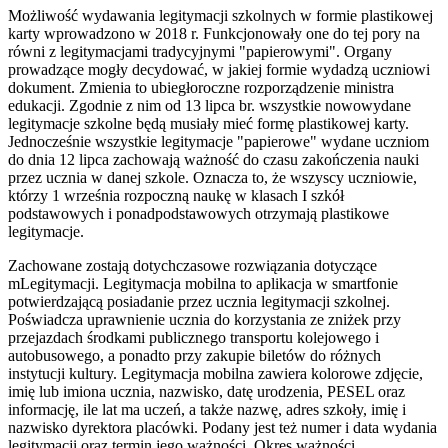
Możliwość wydawania legitymacji szkolnych w formie plastikowej
karty wprowadzono w 2018 r. Funkcjonowały one do tej pory na
równi z legitymacjami tradycyjnymi "papierowymi". Organy
prowadzące mogły decydować, w jakiej formie wydadzą uczniowi
dokument. Zmienia to ubiegłoroczne rozporządzenie ministra
edukacji. Zgodnie z nim od 13 lipca br. wszystkie nowowydane
legitymacje szkolne będą musiały mieć formę plastikowej karty.
Jednocześnie wszystkie legitymacje "papierowe" wydane uczniom
do dnia 12 lipca zachowają ważność do czasu zakończenia nauki
przez ucznia w danej szkole. Oznacza to, że wszyscy uczniowie,
którzy 1 września rozpoczną naukę w klasach I szkół
podstawowych i ponadpodstawowych otrzymają plastikowe
legitymacje.
Zachowane zostają dotychczasowe rozwiązania dotyczące
mLegitymacji. Legitymacja mobilna to aplikacja w smartfonie
potwierdzającą posiadanie przez ucznia legitymacji szkolnej.
Poświadcza uprawnienie ucznia do korzystania ze zniżek przy
przejazdach środkami publicznego transportu kolejowego i
autobusowego, a ponadto przy zakupie biletów do różnych
instytucji kultury. Legitymacja mobilna zawiera kolorowe zdjęcie,
imię lub imiona ucznia, nazwisko, datę urodzenia, PESEL oraz
informację, ile lat ma uczeń, a także nazwę, adres szkoły, imię i
nazwisko dyrektora placówki. Podany jest też numer i data wydania
legitymacji oraz termin jego ważności. Okres ważności