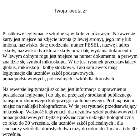
Plastikowe legitymacje szkolne są w kolorze różowym. Na awersie
karty jest miejsce na zdjęcie ucznia (z lewej strony), jego imię lub
imiona, nazwisko, datę urodzenia, numer PESEL, nazwę i adres
szkoły, nazwisko dyrektora szkoły oraz datę wydania dokumentu.
W lewym dolnym rogu jest miejsce na numer dokumentu, a prawym
znajdzie się symbol mikroskopu. W tle jest rysunek przedstawiający
globus, mikroskop i kolbę stożkową. Taki sam awers mają
legitymacje dla uczniów szkół podstawowych,
ponadpodstawowych, policealnych i szkół dla dorosłych.
Na rewersie legitymacji szkolnej jest informacja o uprawnieniu
posiadacza legitymacji do ulg na przejazdy środkami publicznego
transportu zbiorowego kolejowego i autobusowego. Pod nią osiem
miejsc na naklejki holograficzne. W tle jest rysunek przedstawiający
mikroskop. Ważność legitymacji dla uczniów szkół podstawowych i
ponadpodstawowych będzie poświadczana naklejką holograficzną
co roku do 30 września, dla uczniów szkół policealnych i dla
słuchaczy szkół dla dorosłych dwa razy do roku: do 1 marca i do 30
września.