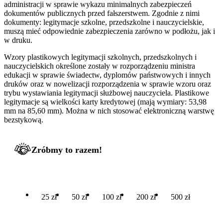
administracji w sprawie wykazu minimalnych zabezpieczeń
dokumentów publicznych przed fałszerstwem. Zgodnie z nimi
dokumenty: legitymacje szkolne, przedszkolne i nauczycielskie,
muszą mieć odpowiednie zabezpieczenia zarówno w podłożu, jak i
w druku.
Wzory plastikowych legitymacji szkolnych, przedszkolnych i
nauczycielskich określone zostały w rozporządzeniu ministra
edukacji w sprawie świadectw, dyplomów państwowych i innych
druków oraz w nowelizacji rozporządzenia w sprawie wzoru oraz
trybu wystawiania legitymacji służbowej nauczyciela. Plastikowe
legitymacje są wielkości karty kredytowej (mają wymiary: 53,98
mm na 85,60 mm). Można w nich stosować elektroniczną warstwę
bezstykową.
Zróbmy to razem!
25 zł
50 zł
100 zł
200 zł
500 zł