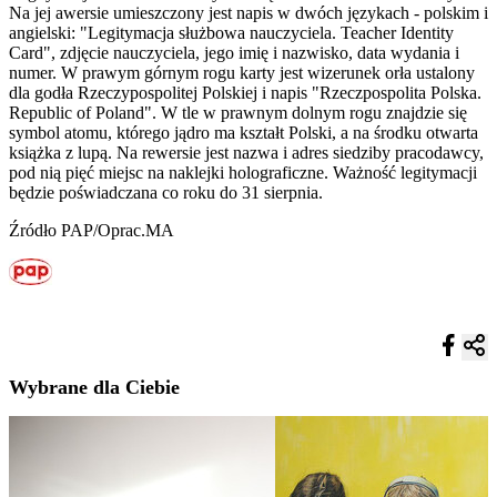
Na jej awersie umieszczony jest napis w dwóch językach - polskim i
angielski: "Legitymacja służbowa nauczyciela. Teacher Identity
Card", zdjęcie nauczyciela, jego imię i nazwisko, data wydania i
numer. W prawym górnym rogu karty jest wizerunek orła ustalony
dla godła Rzeczypospolitej Polskiej i napis "Rzeczpospolita Polska.
Republic of Poland". W tle w prawnym dolnym rogu znajdzie się
symbol atomu, którego jądro ma kształt Polski, a na środku otwarta
książka z lupą. Na rewersie jest nazwa i adres siedziby pracodawcy,
pod nią pięć miejsc na naklejki holograficzne. Ważność legitymacji
będzie poświadczana co roku do 31 sierpnia.
Źródło PAP/Oprac.MA
Wybrane dla Ciebie