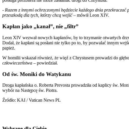
posługa prezbitera nie może zasłaniać drogi do Chrystusa.
-
Razem z innymi ochrzczonymi będziecie każdego dnia przekraczać próg
przeszkodą dla tych, którzy chcą wejść
– mówił Leon XIV.
Kapłan jako „kanał”, nie „filtr”
Leon XIV wezwał nowych kapłanów, by to trzymanie otwartych drzwi 
Dodał, że kapłani są posłani nie tylko po to, by pozwalać innym wejś
papież.
W homilii wskazał również, że więź z Chrystusem prowadzi do głębo
człowieczeństwa
– powiedział.
Od św. Moniki do Watykanu
Droga kapłańska o. Roberta Prevosta prowadziła od kaplicy św. Mon
wybór na Następcę św. Piotra.
Źródło: KAI / Vatican News PL
Wybrane dla Ciebie