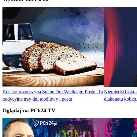
Kościół rozpoczyna Suche Dni Wielkiego Postu. To
Niemiecki bisku
tradycyjne trzy dni modlitwy i postu
diakonatu kobiet
Oglądaj na PCh24 TV