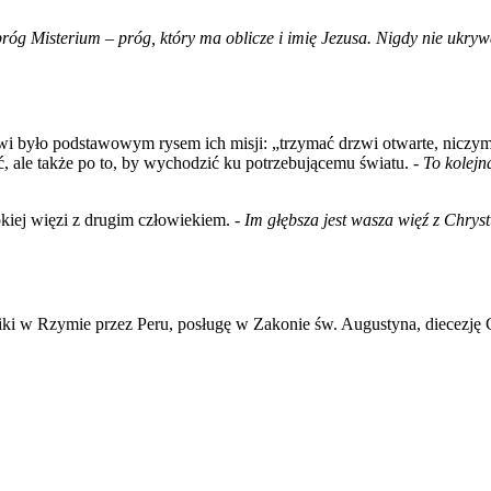
 Misterium – próg, który ma oblicze i imię Jezusa. Nigdy nie ukrywajci
było podstawowym rysem ich misji: „trzymać drzwi otwarte, niczym i
ć, ale także po to, by wychodzić ku potrzebującemu światu. -
To kolejn
kiej więzi z drugim człowiekiem. -
Im głębsza jest wasza więź z Chrys
iki w Rzymie przez Peru, posługę w Zakonie św. Augustyna, diecezję 