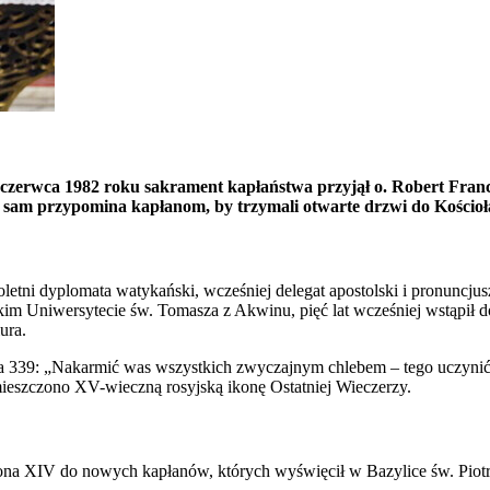
zerwca 1982 roku sakrament kapłaństwa przyjął o. Robert Franci
ż, sam przypomina kapłanom, by trzymali otwarte drzwi do Kościoł
loletni dyplomata watykański, wcześniej delegat apostolski i pronuncj
skim Uniwersytecie św. Tomasza z Akwinu, pięć lat wcześniej wstąpił 
ura.
a 339: „Nakarmić was wszystkich zwyczajnym chlebem – tego uczynić 
ieszczono XV-wieczną rosyjską ikonę Ostatniej Wieczerzy.
a XIV do nowych kapłanów, których wyświęcił w Bazylice św. Piotra