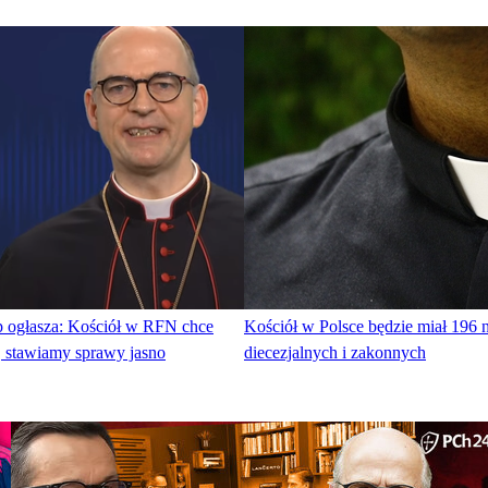
p ogłasza: Kościół w RFN chce
Kościół w Polsce będzie miał 196
, stawiamy sprawy jasno
diecezjalnych i zakonnych