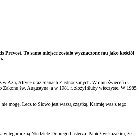
s Prevost. To samo miejsce zostało wyznaczone mu jako kościół
a.
usz w Azji, Afryce oraz Stanach Zjednoczonych. W dniu święceń o.
do Zakonu św. Augustyna, a w 1981 r. złożył śluby wieczyste. W 1985
nie mogę. Lecz to Słowo jest waszą cząstką. Karmię was z tego
 w tegoroczną Niedzielę Dobrego Pasterza. Papież wskazał im, że