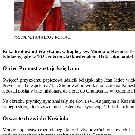
fot. PAP/EPA/FABIO FRUSTACI
Kilka kroków od Watykanu, w kaplicy św. Moniki w Rzymie, 19 c
tytularny, gdy w 2023 roku został kardynałem. Dziś, jako papie
Ojciec Prevost zostaje księdzem
Święceń przyszłemu papieżowi udzielił belgijski abp Jean Jadot, wie
Prevost miał niespełna 27 lat. Studiował prawo kanoniczne na Papie
r. został posłany jako misjonarz do Peru, do Chulucanas w regionie Pi
Na obrazku prymicyjnym znalazły się słowa św. Augustyna z Kazani
samego stołu, który żywi mnie. Jestem waszym sługą”. Obok nich um
Otwarte drzwi do Kościoła
Motyw kapłaństwa rozumianego jako służba powrócił w słowach Leon