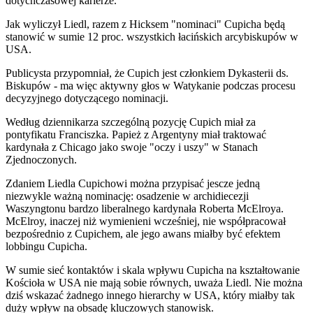
dotychczasowej karierze.
Jak wyliczył Liedl, razem z Hicksem "nominaci" Cupicha będą
stanowić w sumie 12 proc. wszystkich łacińskich arcybiskupów w
USA.
Publicysta przypomniał, że Cupich jest członkiem Dykasterii ds.
Biskupów - ma więc aktywny głos w Watykanie podczas procesu
decyzyjnego dotyczącego nominacji.
Według dziennikarza szczególną pozycję Cupich miał za
pontyfikatu Franciszka. Papież z Argentyny miał traktować
kardynała z Chicago jako swoje "oczy i uszy" w Stanach
Zjednoczonych.
Zdaniem Liedla Cupichowi można przypisać jescze jedną
niezwykle ważną nominację: osadzenie w archidiecezji
Waszyngtonu bardzo liberalnego kardynała Roberta McElroya.
McElroy, inaczej niż wymienieni wcześniej, nie współpracował
bezpośrednio z Cupichem, ale jego awans miałby być efektem
lobbingu Cupicha.
W sumie sieć kontaktów i skala wpływu Cupicha na kształtowanie
Kościoła w USA nie mają sobie równych, uważa Liedl. Nie można
dziś wskazać żadnego innego hierarchy w USA, który miałby tak
duży wpływ na obsadę kluczowych stanowisk.