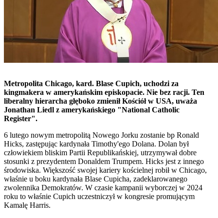
Metropolita Chicago, kard. Blase Cupich, uchodzi za
kingmakera w amerykańskim episkopacie. Nie bez racji. Ten
liberalny hierarcha głęboko zmienił Kościół w USA, uważa
Jonathan Liedl z amerykańskiego "National Catholic
Register".
6 lutego nowym metropolitą Nowego Jorku zostanie bp Ronald
Hicks, zastępując kardynała Timothy'ego Dolana. Dolan był
człowiekiem bliskim Partii Republikańskiej, utrzymywał dobre
stosunki z prezydentem Donaldem Trumpem. Hicks jest z innego
środowiska. Większość swojej kariery kościelnej robił w Chicago,
właśnie u boku kardynała Blase Cupicha, zadeklarowanego
zwolennika Demokratów. W czasie kampanii wyborczej w 2024
roku to właśnie Cupich uczestniczył w kongresie promującym
Kamalę Harris.