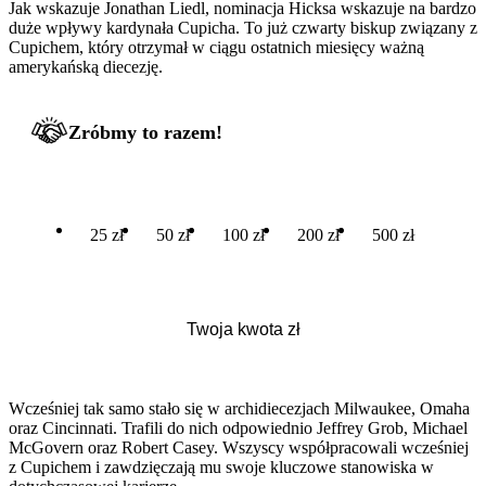
Jak wskazuje Jonathan Liedl, nominacja Hicksa wskazuje na bardzo
duże wpływy kardynała Cupicha. To już czwarty biskup związany z
Cupichem, który otrzymał w ciągu ostatnich miesięcy ważną
amerykańską diecezję.
Zróbmy to razem!
25 zł
50 zł
100 zł
200 zł
500 zł
Wcześniej tak samo stało się w archidiecezjach Milwaukee, Omaha
oraz Cincinnati. Trafili do nich odpowiednio Jeffrey Grob, Michael
McGovern oraz Robert Casey. Wszyscy współpracowali wcześniej
z Cupichem i zawdzięczają mu swoje kluczowe stanowiska w