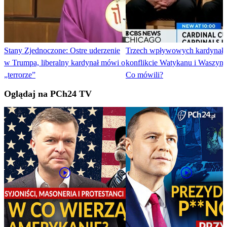
Stany Zjednoczone: Ostre uderzenie
Trzech wpływowych kardynał
w Trumpa, liberalny kardynał mówi o
konflikcie Watykanu i Waszyng
„terrorze”
Co mówili?
Oglądaj na PCh24 TV