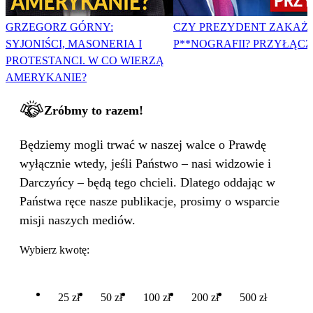
GRZEGORZ GÓRNY:
CZY PREZYDENT ZAKAŻ
SYJONIŚCI, MASONERIA I
P**NOGRAFII? PRZYŁĄCZ 
PROTESTANCI. W CO WIERZĄ
AMERYKANIE?
Zróbmy to razem!
Będziemy mogli trwać w naszej walce o Prawdę
wyłącznie wtedy, jeśli Państwo – nasi widzowie i
Darczyńcy – będą tego chcieli. Dlatego oddając w
Państwa ręce nasze publikacje, prosimy o wsparcie
misji naszych mediów.
Wybierz kwotę:
25 zł
50 zł
100 zł
200 zł
500 zł