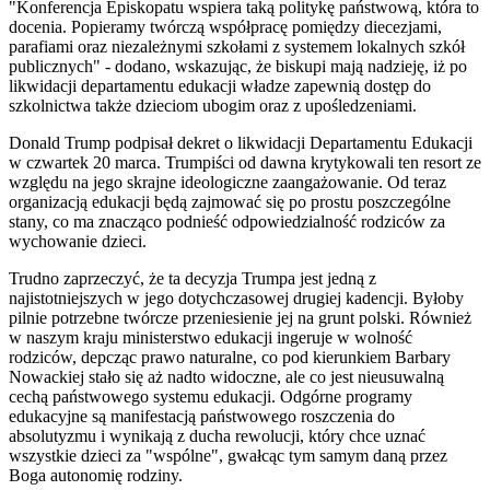
"Konferencja Episkopatu wspiera taką politykę państwową, która to
docenia. Popieramy twórczą współpracę pomiędzy diecezjami,
parafiami oraz niezależnymi szkołami z systemem lokalnych szkół
publicznych" - dodano, wskazując, że biskupi mają nadzieję, iż po
likwidacji departamentu edukacji władze zapewnią dostęp do
szkolnictwa także dzieciom ubogim oraz z upośledzeniami.
Donald Trump podpisał dekret o likwidacji Departamentu Edukacji
w czwartek 20 marca. Trumpiści od dawna krytykowali ten resort ze
względu na jego skrajne ideologiczne zaangażowanie. Od teraz
organizacją edukacji będą zajmować się po prostu poszczególne
stany, co ma znacząco podnieść odpowiedzialność rodziców za
wychowanie dzieci.
Trudno zaprzeczyć, że ta decyzja Trumpa jest jedną z
najistotniejszych w jego dotychczasowej drugiej kadencji. Byłoby
pilnie potrzebne twórcze przeniesienie jej na grunt polski. Również
w naszym kraju ministerstwo edukacji ingeruje w wolność
rodziców, depcząc prawo naturalne, co pod kierunkiem Barbary
Nowackiej stało się aż nadto widoczne, ale co jest nieusuwalną
cechą państwowego systemu edukacji. Odgórne programy
edukacyjne są manifestacją państwowego roszczenia do
absolutyzmu i wynikają z ducha rewolucji, który chce uznać
wszystkie dzieci za "wspólne", gwałcąc tym samym daną przez
Boga autonomię rodziny.