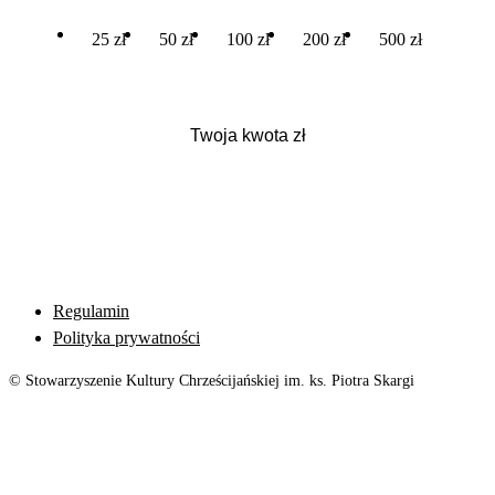
25 zł
50 zł
100 zł
200 zł
500 zł
Regulamin
Polityka prywatności
© Stowarzyszenie Kultury Chrześcijańskiej im. ks. Piotra Skargi