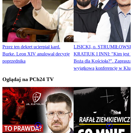
Przez ten dekret ucierpiał kard.
LISICKI, o. STRUMIŁOWSK
Burke. Leon XIV anulował decyzję
KRATIUK I INNI: "Kim jest 
poprzednika
Boża dla Kościoła?". Zaprasza
wyjątkową konferencję w Klub
Stańczyka
Oglądaj na PCh24 TV