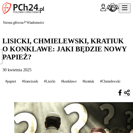
Strona główna
Wiadomości
LISICKI, CHMIELEWSKI, KRATIUK
O KONKLAWE: JAKI BĘDZIE NOWY
PAPIEŻ?
30 kwietnia 2025
#papież
#franciszek
#Lisicki
#konklawe
#kratiuk
#Chmielewski