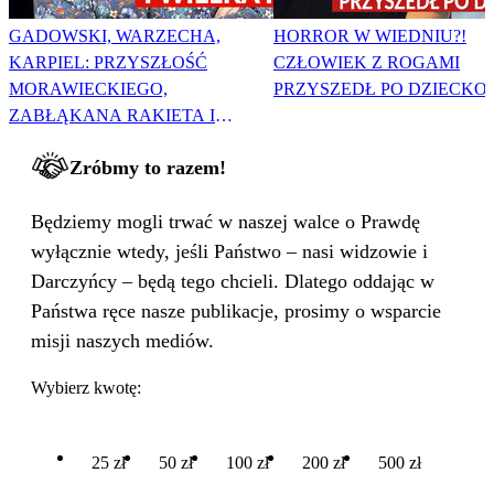
GADOWSKI, WARZECHA,
HORROR W WIEDNIU?!
KARPIEL: PRZYSZŁOŚĆ
CZŁOWIEK Z ROGAMI
MORAWIECKIEGO,
PRZYSZEDŁ PO DZIECKO
ZABŁĄKANA RAKIETA I
WIELKA PODMIANA
Zróbmy to razem!
Będziemy mogli trwać w naszej walce o Prawdę
wyłącznie wtedy, jeśli Państwo – nasi widzowie i
Darczyńcy – będą tego chcieli. Dlatego oddając w
Państwa ręce nasze publikacje, prosimy o wsparcie
misji naszych mediów.
Wybierz kwotę:
25 zł
50 zł
100 zł
200 zł
500 zł