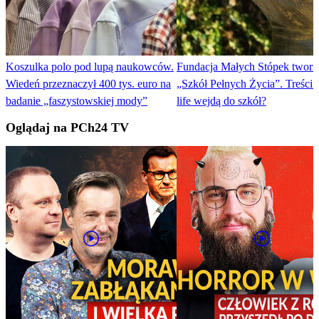
Koszulka polo pod lupą naukowców.
Fundacja Małych Stópek tworzy
Wiedeń przeznaczył 400 tys. euro na
„Szkół Pełnych Życia”. Treści 
badanie „faszystowskiej mody”
life wejdą do szkół?
Oglądaj na PCh24 TV