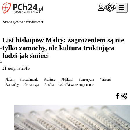
Strona główna
Wiadomości
List biskupów Malty: zagrożeniem są nie
tylko zamachy, ale kultura traktująca
ludzi jak śmieci
21 sierpnia 2016
#islam
#muzułmanie
#kultura
#biskupi
#terroryzm
#śmierć
#zamachy
#eutanazja
#malta
#środki wczesnoporonne