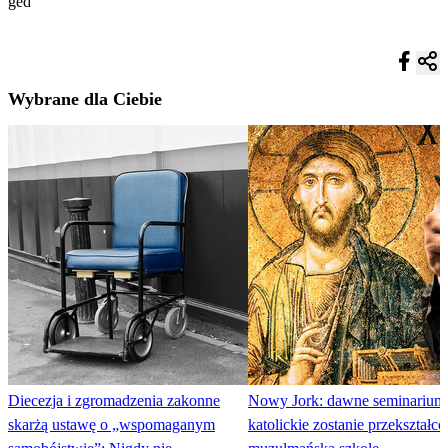
ged
Wybrane dla Ciebie
Diecezja i zgromadzenia zakonne
Nowy Jork: dawne seminarium
skarżą ustawę o „wspomaganym
katolickie zostanie przekształc