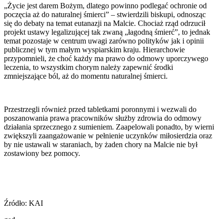
„Życie jest darem Bożym, dlatego powinno podlegać ochronie od
poczęcia aż do naturalnej śmierci” – stwierdzili biskupi, odnosząc
się do debaty na temat eutanazji na Malcie. Chociaż rząd odrzucił
projekt ustawy legalizującej tak zwaną „łagodną śmierć”, to jednak
temat pozostaje w centrum uwagi zarówno polityków jak i opinii
publicznej w tym małym wyspiarskim kraju. Hierarchowie
przypomnieli, że choć każdy ma prawo do odmowy uporczywego
leczenia, to wszystkim chorym należy zapewnić środki
zmniejszające ból, aż do momentu naturalnej śmierci.
Przestrzegli również przed tabletkami poronnymi i wezwali do
poszanowania prawa pracowników służby zdrowia do odmowy
działania sprzecznego z sumieniem. Zaapelowali ponadto, by wierni
zwiększyli zaangażowanie w pełnienie uczynków miłosierdzia oraz
by nie ustawali w staraniach, by żaden chory na Malcie nie był
zostawiony bez pomocy.
Źródło: KAI