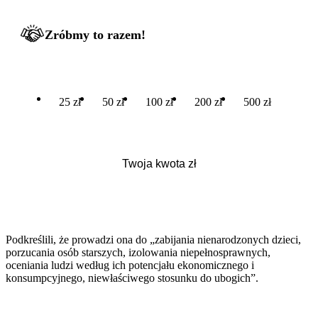
Zróbmy to razem!
25 zł
50 zł
100 zł
200 zł
500 zł
Podkreślili, że prowadzi ona do „zabijania nienarodzonych dzieci,
porzucania osób starszych, izolowania niepełnosprawnych,
oceniania ludzi według ich potencjału ekonomicznego i
konsumpcyjnego, niewłaściwego stosunku do ubogich”.