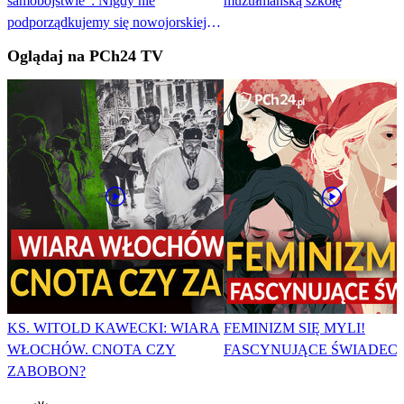
samobójstwie”: Nigdy nie
muzułmańską szkołę
podporządkujemy się nowojorskiej
kulturze śmierci
Oglądaj na PCh24 TV
KS. WITOLD KAWECKI: WIARA
FEMINIZM SIĘ MYLI!
WŁOCHÓW. CNOTA CZY
FASCYNUJĄCE ŚWIADEC
ZABOBON?