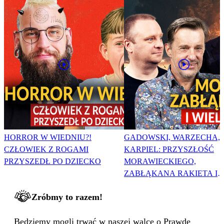
HORROR W WIEDNIU?!
GADOWSKI, WARZECHA,
CZŁOWIEK Z ROGAMI
KARPIEL: PRZYSZŁOŚĆ
PRZYSZEDŁ PO DZIECKO
MORAWIECKIEGO,
ZABŁĄKANA RAKIETA I
WIELKA PODMIANA
Zróbmy to razem!
Będziemy mogli trwać w naszej walce o Prawdę