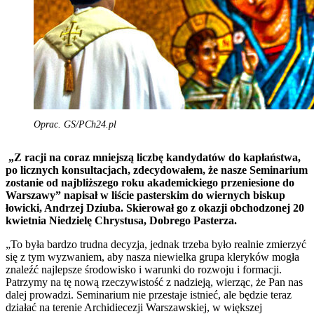
Oprac. GS/PCh24.pl
„Z racji na coraz mniejszą liczbę kandydatów do kapłaństwa,
po licznych konsultacjach, zdecydowałem, że nasze Seminarium
zostanie od najbliższego roku akademickiego przeniesione do
Warszawy” napisał w liście pasterskim do wiernych biskup
łowicki, Andrzej Dziuba. Skierował go z okazji obchodzonej 20
kwietnia Niedzielę Chrystusa, Dobrego Pasterza.
„To była bardzo trudna decyzja, jednak trzeba było realnie zmierzyć
się z tym wyzwaniem, aby nasza niewielka grupa kleryków mogła
znaleźć najlepsze środowisko i warunki do rozwoju i formacji.
Patrzymy na tę nową rzeczywistość z nadzieją, wierząc, że Pan nas
dalej prowadzi. Seminarium nie przestaje istnieć, ale będzie teraz
działać na terenie Archidiecezji Warszawskiej, w większej