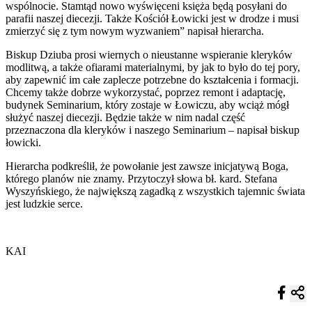
wspólnocie. Stamtąd nowo wyświęceni księża będą posyłani do
parafii naszej diecezji. Także Kościół Łowicki jest w drodze i musi
zmierzyć się z tym nowym wyzwaniem” napisał hierarcha.
Biskup Dziuba prosi wiernych o nieustanne wspieranie kleryków
modlitwą, a także ofiarami materialnymi, by jak to było do tej pory,
aby zapewnić im całe zaplecze potrzebne do kształcenia i formacji.
Chcemy także dobrze wykorzystać, poprzez remont i adaptację,
budynek Seminarium, który zostaje w Łowiczu, aby wciąż mógł
służyć naszej diecezji. Będzie także w nim nadal część
przeznaczona dla kleryków i naszego Seminarium – napisał biskup
łowicki.
Hierarcha podkreślił, że powołanie jest zawsze inicjatywą Boga,
którego planów nie znamy. Przytoczył słowa bł. kard. Stefana
Wyszyńskiego, że największą zagadką z wszystkich tajemnic świata
jest ludzkie serce.
KAI