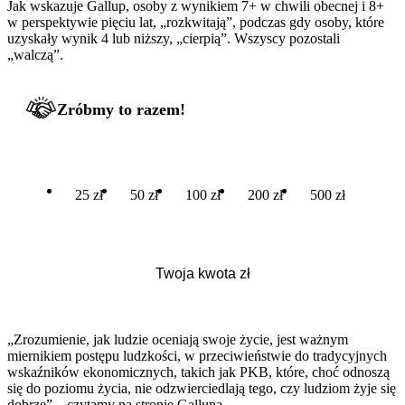
Jak wskazuje Gallup, osoby z wynikiem 7+ w chwili obecnej i 8+
w perspektywie pięciu lat, „rozkwitają”, podczas gdy osoby, które
uzyskały wynik 4 lub niższy, „cierpią”. Wszyscy pozostali
„walczą”.
Zróbmy to razem!
25 zł
50 zł
100 zł
200 zł
500 zł
„Zrozumienie, jak ludzie oceniają swoje życie, jest ważnym
miernikiem postępu ludzkości, w przeciwieństwie do tradycyjnych
wskaźników ekonomicznych, takich jak PKB, które, choć odnoszą
się do poziomu życia, nie odzwierciedlają tego, czy ludziom żyje się
dobrze” – czytamy na stronie Gallupa.