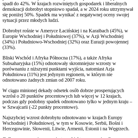
spadł do 42%. W krajach rozwiniętych gospodarek i liberalnych
demokracji dobrobyt stopniowo spadał, a w 2024 roku utrzymywał
się poniżej 50%. Spadek ma wynikać z negatywnej oceny swojej
sytuacji przez młodych ludzi.
Dobrobyt rośnie w Ameryce Łacińskiej i na Karaibach (45%), w
Europie Wschodniej i Południowej (37%), w Azji Wschodniej
(34%) i Południowo-Wschodniej (32%) oraz Eurazji powojennej
(33%).
Bliski Wschód i Afryka Północna (17%), a także Afryka
Subsaharyjska (15%) odnotowały skromniejsze wzrosty w
porównaniu z niższymi punktami wyjścia, natomiast Azja
Południowa (11%) jest jedynym regionem, w którym nie
odnotowano żadnych zmian od 2007 roku.
W ciągu minionej dekady odsetek osób dobrze prosperujących
wzrósł o 20 punktów procentowych lub więcej w 12 krajach,
podczas gdy podobny spadek odnotowano tylko w jednym kraju –
w Szwajcarii (-22 punkty procentowe).
Najszybciej wzrost dobrobytu odnotowano w krajach Europy
Wschodniej i Południowej, w tym w Kosowie, Serbii, Bośni i
Hercegowinie, Słowenii, Litwie, Armenii, Estonii i na Węgrzech.