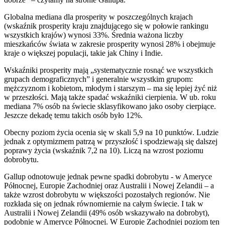
Globalna mediana dla prosperity w poszczególnych krajach
(wskaźnik prosperity kraju znajdującego się w połowie rankingu
wszystkich krajów) wynosi 33%. Średnia ważona liczby
mieszkańców świata w zakresie prosperity wynosi 28% i obejmuje
kraje o większej populacji, takie jak Chiny i Indie.
Wskaźniki prosperity mają „systematycznie rosnąć we wszystkich
grupach demograficznych” i generalnie wszystkim grupom:
mężczyznom i kobietom, młodym i starszym – ma się lepiej żyć niż
w przeszłości. Mają także spadać wskaźniki cierpienia. W ub. roku
mediana 7% osób na świecie sklasyfikowano jako osoby cierpiące.
Jeszcze dekadę temu takich osób było 12%.
Obecny poziom życia ocenia się w skali 5,9 na 10 punktów. Ludzie
jednak z optymizmem patrzą w przyszłość i spodziewają się dalszej
poprawy życia (wskaźnik 7,2 na 10). Liczą na wzrost poziomu
dobrobytu.
Gallup odnotowuje jednak pewne spadki dobrobytu - w Ameryce
Północnej, Europie Zachodniej oraz Australii i Nowej Zelandii – a
także wzrost dobrobytu w większości pozostałych regionów. Nie
rozkłada się on jednak równomiernie na całym świecie. I tak w
Australii i Nowej Zelandii (49% osób wskazywało na dobrobyt),
podobnie w Ameryce Północnej. W Europie Zachodniej poziom ten