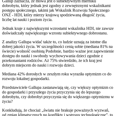
Gallup zaznacza, że mowa jest o subiektywnym mierniku
dobrobytu, który jednak jest zgodny z zewnętrznymi wskaźnikami
postępu społecznego, takimi jak Wskaźnik Rozwoju Społecznego
ONZ - HDI, który mierzy krajową spodziewaną długość życia,
liczbę lat nauki i poziom życia.
Jednak kraje z największymi wzrostami wskaźnika HDI, nie zawsze
doświadczały największego wzrostu subiektywnego dobrostanu.
Z analizy Gallupa widać także to, co ludzie uznają za istotne dla
dobrej jakości życia. W szczególności cenią sobie (mediana 81% na
świecie) wolność osobistą Podobnie, bardzo ważne jest zapewnienie
dostępu do nauki i swobody wychowywania dzieci zgodnie z
przekonaniami rodziców. Aż 75% stwierdziło, że ich kraj jest
dobrym miejscem do nauki i rozwoju dzieci.
Mediana 42% dorosłych w zeszłym roku wyraziła optymizm co do
rozwoju lokalnej gospodarki.
Przedstawiciele Gallupa zastanawiają się, czy większy optymizm co
do gospodarki i przyszłego życia przyczynia się do lepszego
dobrobytu, czy dobrobyt przyczynia się do większego optymizmu w
życiu?
Konkludują, że chociaż „światu nie brakuje poważnych wyzwań,
od zmian klimatycznych po konflikty i wstrząsy technologiczne”, to