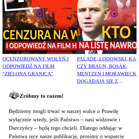
OCENZUROWANY WOŁYŃ I
PALADE, LODOWSKI, KAR
ODPOWIEDŹ NA FILM
CZY BRAUN, BOSAK,
"ZIELONA GRANICA"
MENTZEN I MORAWIECKI
DOGADAJĄ SIĘ Z
NAWROCKIM?
Zróbmy to razem!
Będziemy mogli trwać w naszej walce o Prawdę
wyłącznie wtedy, jeśli Państwo – nasi widzowie i
Darczyńcy – będą tego chcieli. Dlatego oddając w
Państwa ręce nasze publikacje, prosimy o wsparcie