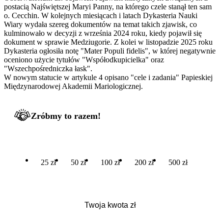
postacią Najświętszej Maryi Panny, na którego czele stanął ten sam
o. Cecchin. W kolejnych miesiącach i latach Dykasteria Nauki
Wiary wydała szereg dokumentów na temat takich zjawisk, co
kulminowało w decyzji z września 2024 roku, kiedy pojawił się
dokument w sprawie Medziugorie. Z kolei w listopadzie 2025 roku
Dykasteria ogłosiła notę "Mater Populi fidelis", w której negatywnie
oceniono użycie tytułów "Współodkupicielka" oraz
"Wszechpośredniczka łask".
W nowym statucie w artykule 4 opisano "cele i zadania" Papieskiej
Międzynarodowej Akademii Mariologicznej.
Zróbmy to razem!
25 zł
50 zł
100 zł
200 zł
500 zł