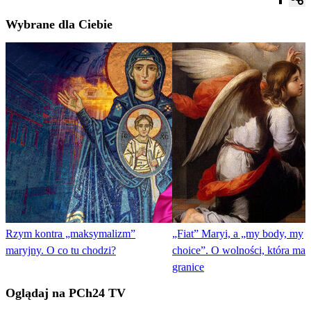
Wybrane dla Ciebie
Rzym kontra „maksymalizm”
„Fiat” Maryi, a „my body, my
maryjny. O co tu chodzi?
choice”. O wolności, która ma
granice
Oglądaj na PCh24 TV