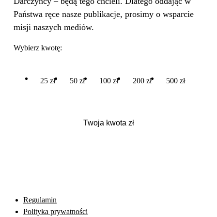
Darczyńcy – będą tego chcieli. Dlatego oddając w
Państwa ręce nasze publikacje, prosimy o wsparcie
misji naszych mediów.
Wybierz kwotę:
25 zł
50 zł
100 zł
200 zł
500 zł
Regulamin
Polityka prywatności