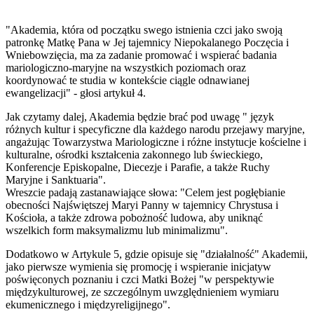
"Akademia, która od początku swego istnienia czci jako swoją
patronkę Matkę Pana w Jej tajemnicy Niepokalanego Poczęcia i
Wniebowzięcia, ma za zadanie promować i wspierać badania
mariologiczno-maryjne na wszystkich poziomach oraz
koordynować te studia w kontekście ciągle odnawianej
ewangelizacji" - głosi artykuł 4.
Jak czytamy dalej, Akademia będzie brać pod uwagę " język
różnych kultur i specyficzne dla każdego narodu przejawy maryjne,
angażując Towarzystwa Mariologiczne i różne instytucje kościelne i
kulturalne, ośrodki kształcenia zakonnego lub świeckiego,
Konferencje Episkopalne, Diecezje i Parafie, a także Ruchy
Maryjne i Sanktuaria".
Wreszcie padają zastanawiające słowa: "Celem jest pogłębianie
obecności Najświętszej Maryi Panny w tajemnicy Chrystusa i
Kościoła, a także zdrowa pobożność ludowa, aby uniknąć
wszelkich form maksymalizmu lub minimalizmu".
Dodatkowo w Artykule 5, gdzie opisuje się "działalność" Akademii,
jako pierwsze wymienia się promocję i wspieranie inicjatyw
poświęconych poznaniu i czci Matki Bożej "w perspektywie
międzykulturowej, ze szczególnym uwzględnieniem wymiaru
ekumenicznego i międzyreligijnego".