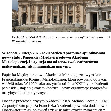
FrDr, CC BY-SA 4.0 <https://creativecommons.org/licenses/by-sa/4.0>,
Wikimedia Commons
W sobotę 7 lutego 2026 roku Stolica Apostolska opublikowała
nowy statut Papieskiej Międzynarodowej Akademii
Mariologicznej. Instytucja ma od teraz zwalczać zarówno
maksymalizm, jak i minimalizm maryjny.
Papieska Międzynarodowa Akademia Mariologiczna wyrosła z
Franciszkańskiej Komisji Mariologicznej, którą powołano do życia
w 1946 roku. W 1959 roku otrzymała od Jana XXIII tytuł akademii
papieskiej, stając się ciałem koordynującym organizację kongresów
maryjnych i mariologicznych.
Obecnie przewodniczącym Akademii jest o. Stefano Cecchin OFM.
Za pontyfikatu papieża Franciszka Akademia powołała dodatkowo
Obserwatorium ds. objawień i zjawisk mistycznych związanych z