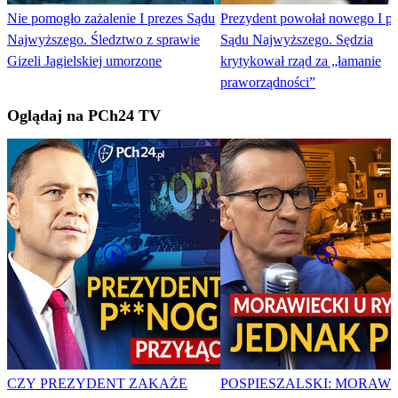
Nie pomogło zażalenie I prezes Sądu
Prezydent powołał nowego I pr
Najwyższego. Śledztwo z sprawie
Sądu Najwyższego. Sędzia
Gizeli Jagielskiej umorzone
krytykował rząd za „łamanie
praworządności”
Oglądaj na PCh24 TV
CZY PREZYDENT ZAKAŻE
POSPIESZALSKI: MORAWI