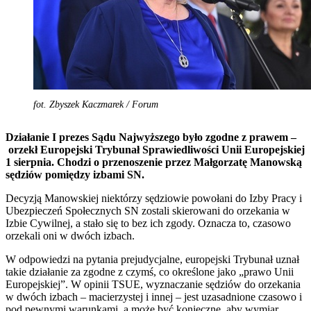
fot. Zbyszek Kaczmarek / Forum
Działanie I prezes Sądu Najwyższego było zgodne z prawem –
orzekł Europejski Trybunał Sprawiedliwości Unii Europejskiej
1 sierpnia. Chodzi o przenoszenie przez Małgorzatę Manowską
sędziów pomiędzy izbami SN.
Decyzją Manowskiej niektórzy sędziowie powołani do Izby Pracy i
Ubezpieczeń Społecznych SN zostali skierowani do orzekania w
Izbie Cywilnej, a stało się to bez ich zgody. Oznacza to, czasowo
orzekali oni w dwóch izbach.
W odpowiedzi na pytania prejudycjalne, europejski Trybunał uznał
takie działanie za zgodne z czymś, co określone jako „prawo Unii
Europejskiej”. W opinii TSUE, wyznaczanie sędziów do orzekania
w dwóch izbach – macierzystej i innej – jest uzasadnione czasowo i
pod pewnymi warunkami, a może być konieczne, aby wymiar