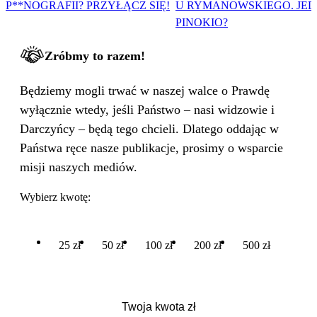
P**NOGRAFII? PRZYŁĄCZ SIĘ!
U RYMANOWSKIEGO. JE
PINOKIO?
Zróbmy to razem!
Będziemy mogli trwać w naszej walce o Prawdę
wyłącznie wtedy, jeśli Państwo – nasi widzowie i
Darczyńcy – będą tego chcieli. Dlatego oddając w
Państwa ręce nasze publikacje, prosimy o wsparcie
misji naszych mediów.
Wybierz kwotę:
25 zł
50 zł
100 zł
200 zł
500 zł