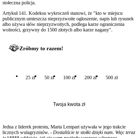
stołeczna policja.
Artykuł 141. Kodeksu wykroczeń stanowi, że "kto w miejscu
publicznym umieszcza nieprzyzwoite ogłoszenie, napis lub rysunek
albo używa słów nieprzyzwoitych, podlega karze ograniczenia
wolności, grzywny do 1500 złotych albo karze nagany".
Zróbmy to razem!
25 zł
50 zł
100 zł
200 zł
500 zł
Jedna z liderek protestu, Marta Lempart używała w jego trakcie
licznych wulagryzmów.
- Dostaliście te stołki dzięki nam. Więc teraz
je k**** oddajcie, jak się wam poglądy waszego własnego