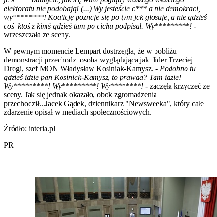
elektoratu nie podobają! (...) Wy jesteście c*** a nie demokraci,
wy********! Koalicję poznaje się po tym jak głosuje, a nie gdzieś
coś, ktoś z kimś gdzieś tam po cichu podpisał. Wy*********! -
wrzeszczała ze sceny.
W pewnym momencie Lempart dostrzegła, że w pobliżu
demonstracji przechodzi osoba wyglądająca jak lider Trzeciej
Drogi, szef MON Władysław Kosiniak-Kamysz.
- Podobno tu
gdzieś idzie pan Kosiniak-Kamysz, to prawda? Tam idzie!
Wy*********! Wy*********! Wy********!
- zaczęła krzyczeć ze
sceny. Jak się jednak okazało, obok zgromadzenia
przechodził...Jacek Gądek, dziennikarz "Newsweeka", który całe
zdarzenie opisał w mediach społecznościowych.
Źródło: interia.pl
PR