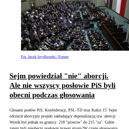
Fot. Jacek Szydlowski / Forum
Sejm powiedział "nie" aborcji.
Ale nie wszyscy posłowie PiS byli
obecni podczas głosowania
Głosami posłów PiS, Konfederacji, PSL-TD oraz Kukiz 15′ Sejm
odrzucił aborcyjny projekt zakładający depenalizacją tzw. aborcji.
Wynik był jednak na granicy: 218 "przeciw" do 215 "za". Gdzie
zatem byli nieobecni posłowie prawej strony?W czasie głosowania