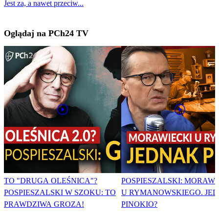
Jest za, a nawet przeciw...
Oglądaj na PCh24 TV
TO "DRUGA OLEŚNICA"?
POSPIESZALSKI: MORAWI
POSPIESZALSKI W SZOKU: TO
U RYMANOWSKIEGO. JE
PRAWDZIWA GROZA!
PINOKIO?