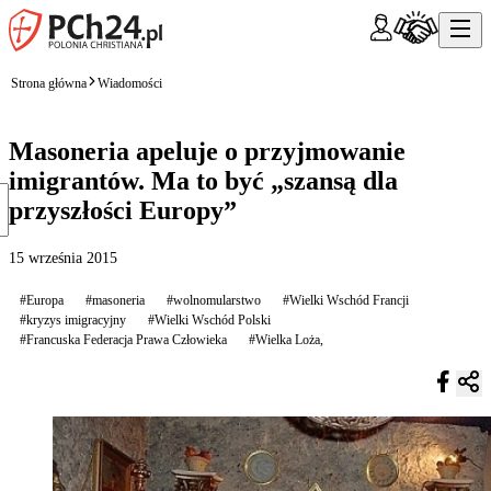
Strona główna
Wiadomości
Masoneria apeluje o przyjmowanie
imigrantów. Ma to być „szansą dla
przyszłości Europy”
15 września 2015
#Europa
#masoneria
#wolnomularstwo
#Wielki Wschód Francji
#kryzys imigracyjny
#Wielki Wschód Polski
#Francuska Federacja Prawa Człowieka
#Wielka Loża,