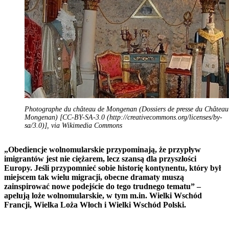
Photographe du château de Mongenan (Dossiers de presse du Château
Mongenan) [CC-BY-SA-3.0 (http://creativecommons.org/licenses/by-
sa/3.0)], via Wikimedia Commons
„Obediencje wolnomularskie przypominają, że przypływ
imigrantów jest nie ciężarem, lecz szansą dla przyszłości
Europy. Jeśli przypomnieć sobie historię kontynentu, który był
miejscem tak wielu migracji, obecne dramaty muszą
zainspirować nowe podejście do tego trudnego tematu” –
apelują loże wolnomularskie, w tym m.in. Wielki Wschód
Francji, Wielka Loża Włoch i Wielki Wschód Polski.