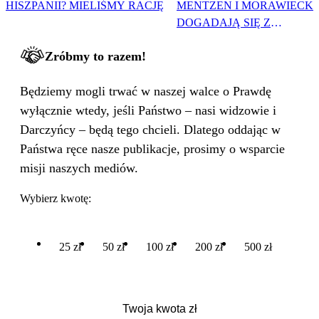
HISZPANII? MIELIŚMY RACJĘ
MENTZEN I MORAWIECKI
DOGADAJĄ SIĘ Z
NAWROCKIM?
Zróbmy to razem!
Będziemy mogli trwać w naszej walce o Prawdę
wyłącznie wtedy, jeśli Państwo – nasi widzowie i
Darczyńcy – będą tego chcieli. Dlatego oddając w
Państwa ręce nasze publikacje, prosimy o wsparcie
misji naszych mediów.
Wybierz kwotę:
25 zł
50 zł
100 zł
200 zł
500 zł