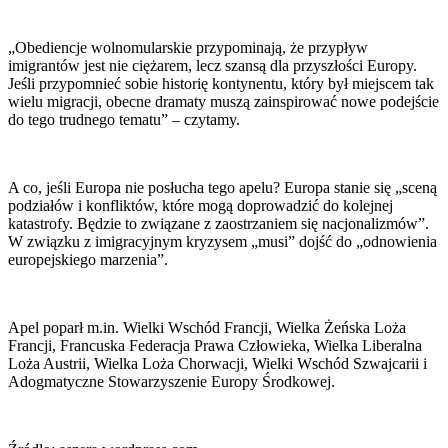
„Obediencje wolnomularskie przypominają, że przypływ
imigrantów jest nie ciężarem, lecz szansą dla przyszłości Europy.
Jeśli przypomnieć sobie historię kontynentu, który był miejscem tak
wielu migracji, obecne dramaty muszą zainspirować nowe podejście
do tego trudnego tematu” – czytamy.
A co, jeśli Europa nie posłucha tego apelu? Europa stanie się „sceną
podziałów i konfliktów, które mogą doprowadzić do kolejnej
katastrofy. Będzie to związane z zaostrzaniem się nacjonalizmów”.
W związku z imigracyjnym kryzysem „musi” dojść do „odnowienia
europejskiego marzenia”.
Apel poparł m.in. Wielki Wschód Francji, Wielka Żeńska Loża
Francji, Francuska Federacja Prawa Człowieka, Wielka Liberalna
Loża Austrii, Wielka Loża Chorwacji, Wielki Wschód Szwajcarii i
Adogmatyczne Stowarzyszenie Europy Środkowej.