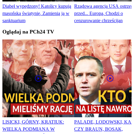
Diabeł wypędzony! Katolicy kupują
Rządowa agencja USA ostrzeg
masońską świątynię. Zamienią ją w
przed... Europą. Chodzi o
sanktuarium
cenzurowanie chrześcijan
Oglądaj na PCh24 TV
LISICKI, GÓRNY, KRATIUK:
PALADE, LODOWSKI, KAR
WIELKA PODMIANA W
CZY BRAUN, BOSAK,