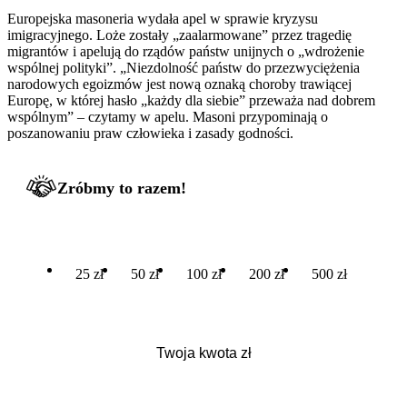
Europejska masoneria wydała apel w sprawie kryzysu
imigracyjnego. Loże zostały „zaalarmowane” przez tragedię
migrantów i apelują do rządów państw unijnych o „wdrożenie
wspólnej polityki”. „Niezdolność państw do przezwyciężenia
narodowych egoizmów jest nową oznaką choroby trawiącej
Europę, w której hasło „każdy dla siebie” przeważa nad dobrem
wspólnym” – czytamy w apelu. Masoni przypominają o
poszanowaniu praw człowieka i zasady godności.
Zróbmy to razem!
25 zł
50 zł
100 zł
200 zł
500 zł