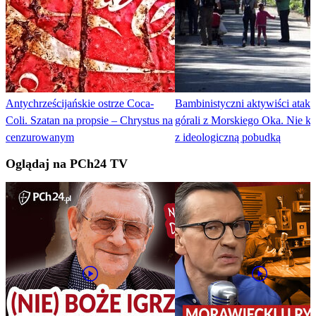
Antychrześcijańskie ostrze Coca-
Bambinistyczni aktywiści ataku
Coli. Szatan na propsie – Chrystus na
górali z Morskiego Oka. Nie kry
cenzurowanym
z ideologiczną pobudką
Oglądaj na PCh24 TV