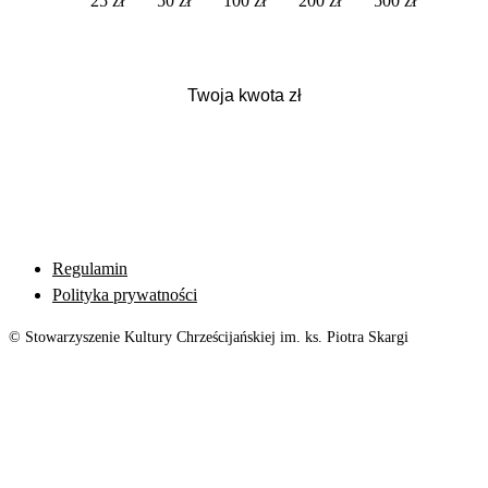
25 zł
50 zł
100 zł
200 zł
500 zł
Regulamin
Polityka prywatności
© Stowarzyszenie Kultury Chrześcijańskiej im. ks. Piotra Skargi