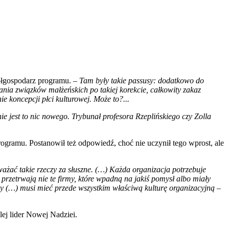
ółgospodarz programu. –
Tam były takie passusy: dodatkowo do
ania związków małżeńskich po takiej korekcie, całkowity zakaz
e koncepcji płci kulturowej. Może to?...
e jest to nic nowego. Trybunał profesora Rzeplińskiego czy Zolla
gramu. Postanowił też odpowiedź, choć nie uczynił tego wprost, ale
uważać takie rzeczy za słuszne. (…) Każda organizacja potrzebuje
 przetrwają nie te firmy, które wpadną na jakiś pomysł albo miały
kady (…) musi mieć przede wszystkim właściwą kulturę organizacyjną –
lej lider Nowej Nadziei.