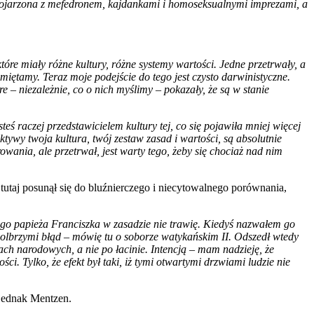
yć kojarzona z mefedronem, kajdankami i homoseksualnymi imprezami, a
tóre miały różne kultury, różne systemy wartości. Jedne przetrwały, a
miętamy. Teraz moje podejście do tego jest czysto darwinistyczne.
óre – niezależnie, co o nich myślimy – pokazały, że są w stanie
teś raczej przedstawicielem kultury tej, co się pojawiła mniej więcej
wy twoja kultura, twój zestaw zasad i wartości, są absolutnie
owania, ale przetrwał, jest warty tego, żeby się chociaż nad nim
–
tutaj posunął się do bluźnierczego i niecytowalnego porównania,
o papieża Franciszka w zasadzie nie trawię. Kiedyś nazwałem go
olbrzymi błąd – mówię tu o soborze watykańskim II. Odszedł wtedy
ach narodowych, a nie po łacinie. Intencją – mam nadzieję, że
ci. Tylko, że efekt był taki, iż tymi otwartymi drzwiami ludzie nie
jednak Mentzen.