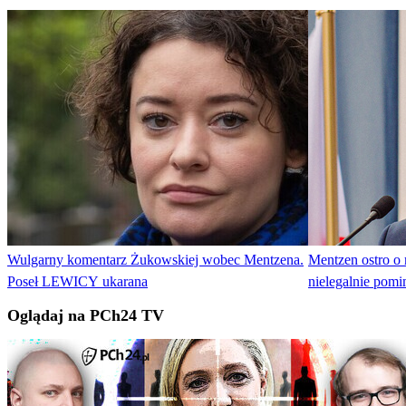
Wulgarny komentarz Żukowskiej wobec Mentzena.
Mentzen ostro o 
Poseł LEWICY ukarana
nielegalnie pom
Oglądaj na PCh24 TV