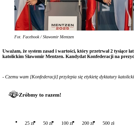
Fot. Facebook / Sławomir Mentzen
Uważam, że system zasad i wartości, który przetrwał 2 tysiące lat
katolickim Sławomir Mentzen. Kandydat Konfederacji na prezyd
-
Czemu wam [Konfederacji] przylepia się etykietę dyktatury katolicki
Zróbmy to razem!
25 zł
50 zł
100 zł
200 zł
500 zł