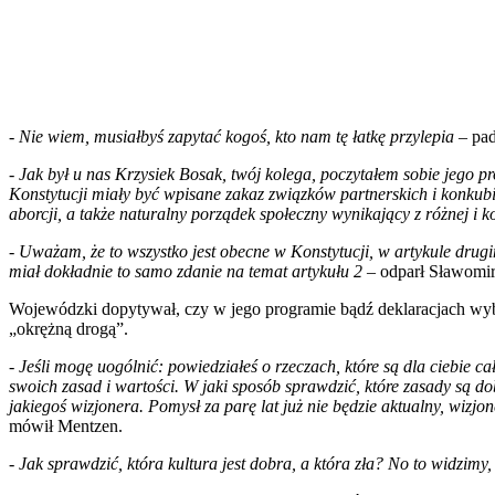
-
Nie wiem, musiałbyś zapytać kogoś, kto nam tę łatkę przylepia
– pad
-
Jak był u nas Krzysiek Bosak, twój kolega, poczytałem sobie jego 
Konstytucji miały być wpisane zakaz związków partnerskich i konkubi
aborcji, a także naturalny porządek społeczny wynikający z różnej i 
- Uważam, że to wszystko jest obecne w Konstytucji, w artykule drug
miał dokładnie to samo zdanie na temat artykułu 2 –
odparł Sławomi
Wojewódzki dopytywał, czy w jego programie bądź deklaracjach wybor
„okrężną drogą”.
- Jeśli mogę uogólnić: powiedziałeś o rzeczach, które są dla ciebie c
swoich zasad i wartości. W jaki sposób sprawdzić, które zasady są do
jakiegoś wizjonera. Pomysł za parę lat już nie będzie aktualny, wizj
mówił Mentzen.
- Jak sprawdzić, która kultura jest dobra, a która zła? No to widzimy,