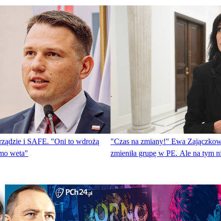
rządzie i SAFE. "Oni to wdrożą
"Czas na zmiany!" Ewa Zajączkow
imo weta"
zmieniła grupę w PE. Ale na tym n