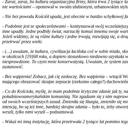
-
Zaraz, zaraz, bo kultura organizacyjna firmy, która trwa 2 tysiące
nie wartościami
– oponował w swoim ulubionym, urbanowskim styl
-
Nie bez powodu Kościół upada, jest obecnie w bardzo schyłkowej fa
- Podobnie jest ze społeczeństwami –
kontynuował swój wcześniejs
inne upadły. Jedne podbiły świat, narzuciły komuś innemu swoje warto
Jeżeli widzimy, że są różne kultury i jedne trwają, rozwijają się, a dr
przetrwać przez wieki.
- (…) uważam, że kultura, cywilizacja łacińska coś w sobie miała, skor
w okolicach [19]68 roku, a dopiero stosunkowo niedawno uzyskała wp
niesprawdzone. To czyni mnie konserwatystą. Uważam, że system zasad 
zastanowić.
- Bez wątpienia! Zobacz, jak cię zaskoczę. Bez wątpienia –
wtrącił W
mającego obrazować skrajne zepsucie (rzekomo całego?) duchowień
- Co do Kościoła, myślę, że mam podobnie krytyczne zdanie jak ty, 
południowoamerykańskim komunistą. Nie zgadzam się z nim naprawdę 
od swoich wcześniejszych zasad. Zmieniła się liturgia, zmieniło się 
intencją, bo są też inne, bardziej skrajne zdania – było to, żeby otwo
weszli, tylko nimi wyszli –
podsumował.
- Wskaż mi inną instytucję, która przetrwała 2 tysiące lat pomimo teg