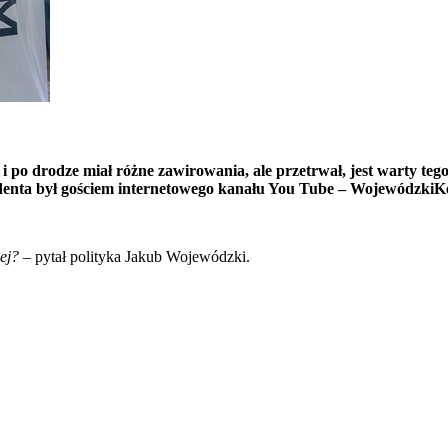
 i po drodze miał różne zawirowania, ale przetrwał, jest warty teg
enta był gościem internetowego kanału You Tube – WojewódzkiKę
ej?
– pytał polityka Jakub Wojewódzki.