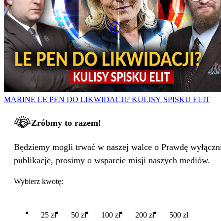
MARINE LE PEN DO LIKWIDACJI? KULISY SPISKU ELIT
Zróbmy to razem!
Będziemy mogli trwać w naszej walce o Prawdę wyłącznie
publikacje, prosimy o wsparcie misji naszych mediów.
Wybierz kwotę:
25 zł
50 zł
100 zł
200 zł
500 zł