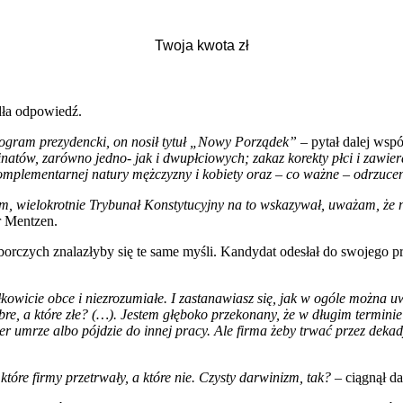
ła odpowiedź.
program prezydencki, on nosił tytuł „Nowy Porządek”
– pytał dalej wsp
natów, zarówno jedno- jak i dwupłciowych; zakaz korekty płci i zawier
komplementarnej natury mężczyzny i kobiety oraz – co ważne – odrzuceni
im, wielokrotnie Trybunał Konstytucyjny na to wskazywał, uważam, że ni
r Mentzen.
czych znalazłyby się te same myśli. Kandydat odesłał do swojego pro
ałkowicie obce i niezrozumiałe. I zastanawiasz się, jak w ogóle można 
bre, a które złe? (…). Jestem głęboko przekonany, że w długim terminie
oner umrze albo pójdzie do innej pracy. Ale firma żeby trwać przez de
 które firmy przetrwały, a które nie. Czysty darwinizm, tak?
– ciągnął da