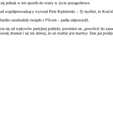
 się jednak w ten sposób do wiary w życie pozagrobowe.
zdań współprowadzący wywiad Piotr Kędzierski. –
Ty myślisz, że Kości
 bardzo zaszkodziły związki z PiS-em –
padła odpowiedź.
cia się od wpływów partyjnej polityki, powinien on „powrócić do zasad
prawdę dramat i się nie dziwię, że on realnie jest martwy. Tam już prak