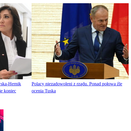
ska-Hernik
Polacy niezadowoleni z rządu. Ponad połowa źle
ie koniec
ocenia Tuska