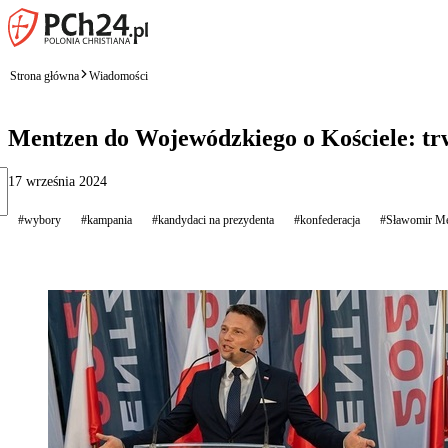
Strona główna
Wiadomości
Mentzen do Wojewódzkiego o Kościele: trw
17 września 2024
#wybory
#kampania
#kandydaci na prezydenta
#konfederacja
#Sławomir Me