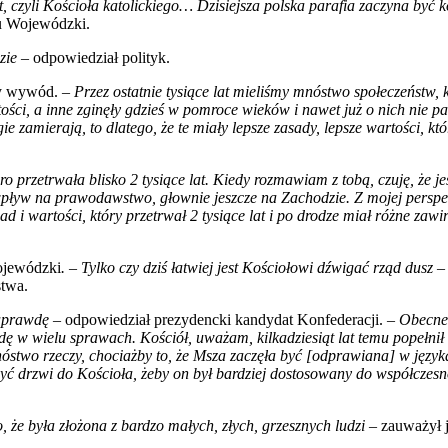
 lat, czyli Kościoła katolickiego… Dzisiejsza polska parafia zaczyna b
u Wojewódzki.
zie
– odpowiedział polityk.
zy wywód.
– Przez ostatnie tysiące lat mieliśmy mnóstwo społeczeństw, k
ści, a inne zginęły gdzieś w pomroce wieków i nawet już o nich nie pa
ugie zamierają, to dlatego, że te miały lepsze zasady, lepsze wartości, kt
o przetrwała blisko 2 tysiące lat. Kiedy rozmawiam z tobą, czuję, że jes
ływ na prawodawstwo, głownie jeszcze na Zachodzie. Z mojej perspekty
i wartości, który przetrwał 2 tysiące lat i po drodze miał różne zawir
ojewódzki
. – Tylko czy dziś łatwiej jest Kościołowi dźwigać rząd dusz 
stwa.
naprawdę
– odpowiedział prezydencki kandydat Konfederacji. –
Obecneg
w wielu sprawach. Kościół, uważam, kilkadziesiąt lat temu popełnił 
mnóstwo rzeczy, chociażby to, że Msza zaczęła być [odprawiana] w język
rzyć drzwi do Kościoła, żeby on był bardziej dostosowany do współczesnoś
o, że była złożona z bardzo małych, złych, grzesznych ludzi –
zauważył 