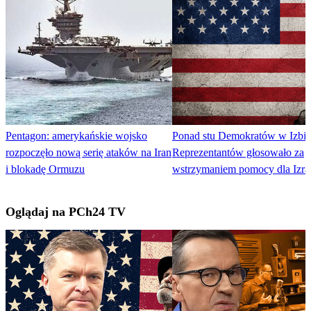
Pentagon: amerykańskie wojsko
Ponad stu Demokratów w Izbie
rozpoczęło nową serię ataków na Iran
Reprezentantów głosowało za
i blokadę Ormuzu
wstrzymaniem pomocy dla Izra
Oglądaj na PCh24 TV