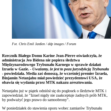
Fot. Chris Emil Janßen / ddp images / Forum
Rzecznik Białego Domu Karine Jean-Pierre oświadczyła, że
administracja Jeo Bidena nie popiera śledztwa
Międzynarodowego Trybunału Karnego w sprawie działań
Izraela w Gazie. -
Uważamy, że jest to poza jurysdykcją Trybunału
- powiedziała. Media zaś donoszą, że wcześniej premier Izraela,
Binjamin
Netanjahu miał powiedzieć prezydentowi USA, że
obawia się wydania przez MTK nakazu aresztowania.
Netanjahu już w piątek odniósł się do pogłosek o śledztwie MTK i
zapowiedział, że "Izrael nigdy nie zaakceptuje żadnych prób MTK,
by podważyć jego prawo do samoobrony".
W poniedziałek do stawienia oporu wobec zamiarów Trybunału