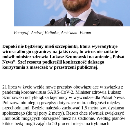
Fotograf: Andrzej Hulimka, Archiwum: Forum
Dopóki nie będziemy mieli szczepionki, która wyeradykuje
wirusa albo go ograniczy na jakiś czas, to wirus nie zniknie
–
mówił minister zdrowia Łukasz Szumowski na antenie „Polsat
News”. Szef resortu podkreślił konieczność dalszego
korzystania z maseczek w przestrzeni publicznej.
21 lipca w życie wejdą nowe przepisy obowiązujące w związku z
pandemią koronawirusa SARS-CoV-2. Minister zdrowia Łukasz
Szumowski uchylił rąbka tajemnicy w wywiadzie dla Polsat News.
Poluzowaniu ulegną przepisy dotyczące m.in. odległości między
przechodniami. Będzie należało zachować 1,5 metra tzw. dystansu
społecznego (do tej pory 2 metry). Resort chce również zwiększyć
limit osób mogących obrzejrzeć mecz na stadionie. Według planów
kibice będą mogli zająć do 50 procent miejsc na trybunach.