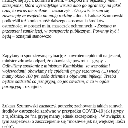
nauczyć się żyć z koronawirusem. –
Dopóki nie będziemy mieli
szczepionki, która wyeradykuje wirusa albo go ograniczy na jakiś
czas, to wirus nie zniknie
– zaznaczył. -
Oczywiście sam się
zaszczepię ze względu na moją rodzinę
- dodał. Łukasz Szumowski
podkreślił też konieczność dalszego stosowania środków
ostrożności w postaci m.in. maseczek ochronnych. -
Zostaną w
przestrzeni zamkniętej, w transporcie publicznym. Powinny być i
będą
– oznajmił stanowczo.
Zapytany o spodziewaną sytuację z nawrotem epidemii na jesieni,
minister zdrowia odparł, że obawia się powrotu... grypy. -
Odbyliśmy spotkanie z ministrem Kamińskim, ze wszystkimi
wojewodami, obawiamy się epidemii grypy sezonowej (...) wtedy
mamy około 100 tys. osób dziennie z objawami infekcji. Trzeba
będzie oddzielić co jest grypą, co jes covidem, a co w ogóle
paragrypą
- oznajmił.
Łukasz Szumowski zaznaczył potrzebę zachowania takich samych
środków ostrożności zarówno w przypadku COVID-19 jak i grypy,
z tą różnicą, że "na grypę mamy jednak szczepionkę". W związku z
tym zaapelował o zaszczepienie się "możliwie jak największej ilości
osób".