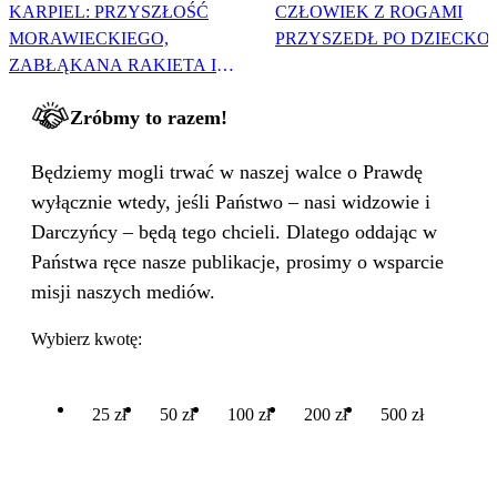
KARPIEL: PRZYSZŁOŚĆ
CZŁOWIEK Z ROGAMI
MORAWIECKIEGO,
PRZYSZEDŁ PO DZIECKO
ZABŁĄKANA RAKIETA I
WIELKA PODMIANA
Zróbmy to razem!
Będziemy mogli trwać w naszej walce o Prawdę
wyłącznie wtedy, jeśli Państwo – nasi widzowie i
Darczyńcy – będą tego chcieli. Dlatego oddając w
Państwa ręce nasze publikacje, prosimy o wsparcie
misji naszych mediów.
Wybierz kwotę:
25 zł
50 zł
100 zł
200 zł
500 zł