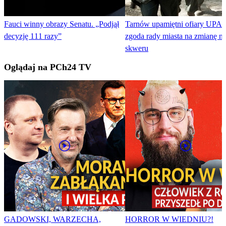
Fauci winny obrazy Senatu. „Podjął
Tarnów upamiętni ofiary UPA. 
decyzję 111 razy”
zgoda rady miasta na zmianę 
skweru
Oglądaj na PCh24 TV
GADOWSKI, WARZECHA,
HORROR W WIEDNIU?!