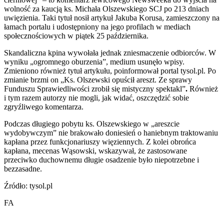
wolność za kaucją ks. Michała Olszewskiego SCJ po 213 dniach
uwięzienia. Taki tytuł nosił artykuł Jakuba Korusa, zamieszczony na
łamach portalu i udostępniony na jego profilach w mediach
społecznościowych w piątek 25 października.
Skandaliczna kpina wywołała jednak zniesmaczenie odbiorców. W
wyniku „ogromnego oburzenia”, medium usunęło wpisy.
Zmieniono również tytuł artykułu, poinformował portal tysol.pl. Po
zmianie brzmi on „Ks. Olszewski opuścił areszt. Ze sprawy
Funduszu Sprawiedliwości zrobił się mistyczny spektakl”
.
Również
i tym razem autorzy nie mogli, jak widać, oszczędzić sobie
zgryźliwego komentarza.
Podczas długiego pobytu ks. Olszewskiego w „areszcie
wydobywczym” nie brakowało doniesień o haniebnym traktowaniu
kapłana przez funkcjonariuszy więziennych. Z kolei obrońca
kapłana, mecenas Wąsowski, wskazywał, że zastosowane
przeciwko duchownemu długie osadzenie było niepotrzebne i
bezzasadne.
Źródło: tysol.pl
FA