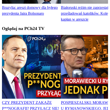
Brazylia: areszt domowy dla byłego
Białoruski reżim nie zaprzestaje
prezydenta Jaira Bolsonaro
prześladowań katolików. Kolej
kapłan w areszcie
Oglądaj na PCh24 TV
CZY PREZYDENT ZAKAŻE
POSPIESZALSKI: MORAWI
P**NOGRAFII? PRZYŁĄCZ SIĘ!
U RYMANOWSKIEGO. JE