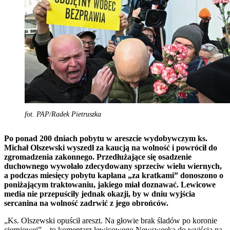
fot. PAP/Radek Pietruszka
Po ponad 200 dniach pobytu w areszcie wydobywczym ks.
Michał Olszewski wyszedł za kaucją na wolność i powrócił do
zgromadzenia zakonnego. Przedłużające się osadzenie
duchownego wywołało zdecydowany sprzeciw wielu wiernych,
a podczas miesięcy pobytu kapłana „za kratkami” donoszono o
poniżającym traktowaniu, jakiego miał doznawać. Lewicowe
media nie przepuściły jednak okazji, by w dniu wyjścia
sercanina na wolność zadrwić z jego obrońców.
„Ks. Olszewski opuścił areszt. Na głowie brak śladów po koronie
cierniowej” – to komentarz lewicowego Newsweeka do wyjścia na