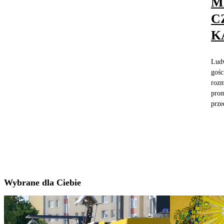
M
C
K
Ludw
gośc
rozm
prom
prze
Wybrane dla Ciebie