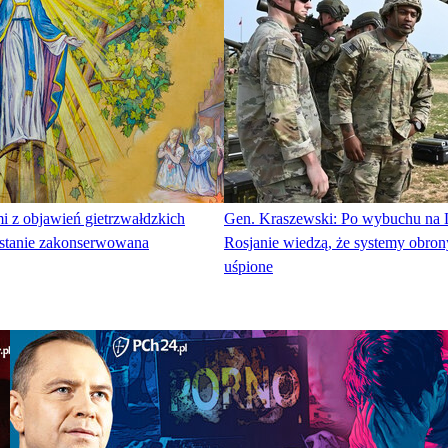
mi z objawień gietrzwałdzkich
Gen. Kraszewski: Po wybuchu na 
zostanie zakonserwowana
Rosjanie wiedzą, że systemy obron
uśpione