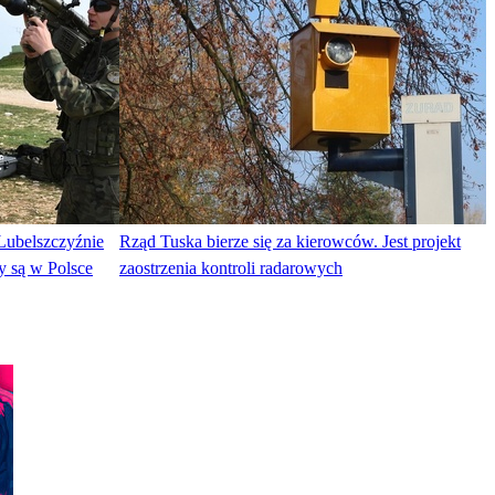
Lubelszczyźnie
Rząd Tuska bierze się za kierowców. Jest projekt
y są w Polsce
zaostrzenia kontroli radarowych