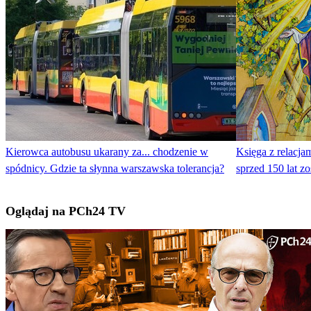
Kierowca autobusu ukarany za... chodzenie w
Księga z relacja
spódnicy. Gdzie ta słynna warszawska tolerancja?
sprzed 150 lat 
Oglądaj na PCh24 TV