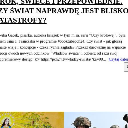
ROK, ŚWIECE I PRZEPOWIEDNIE.
ZY ŚWIAT NAPRAWDĘ JEST BLISK
ATASTROFY?
ika Gacek, pisarka, autorka książek w tym m.in. serii "Oczy królowej", była
iem Jana J. Franczaka w programie #booktubepch24. Czy świat - jak głoszą
aite wizje i koncepcje - czeka rychła zagłada? Przekaż darowiznę na wsparcie
ocji dwóch nowych odcinków "Władców świata" i odbierz od razu swój
dpremierowy dostęp! 👉 https://pch24.tv/wladcy-swiata/?ka=00...
Czytaj dalej