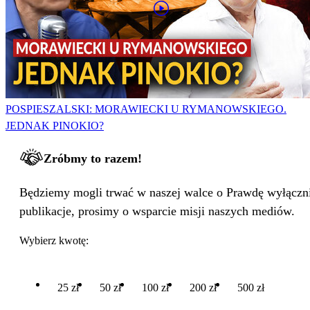
POSPIESZALSKI: MORAWIECKI U RYMANOWSKIEGO.
JEDNAK PINOKIO?
Zróbmy to razem!
Będziemy mogli trwać w naszej walce o Prawdę wyłącznie
publikacje, prosimy o wsparcie misji naszych mediów.
Wybierz kwotę:
25 zł
50 zł
100 zł
200 zł
500 zł