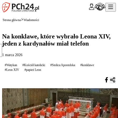
Strona główna
Wiadomości
Na konklawe, które wybrało Leona XIV,
jeden z kardynałów miał telefon
1 marca 2026
#Watykan
#Kościół katolicki
#Stolica Apostolska
#konklawe
#Leon XIV
#papież Leon