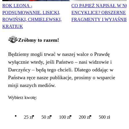
ROK LEONA -
CO PAPIEŻ NAPISAŁ W N
PODSUMOWANIE. LISICKI,
ENCYKLICE? OBSZERNE
ROWIŃSKI, CHMIELEWSKI,
FRAGMENTY I WYJAŚNIE
KRATIUK
Zróbmy to razem!
Będziemy mogli trwać w naszej walce o Prawdę
wyłącznie wtedy, jeśli Państwo – nasi widzowie i
Darczyńcy – będą tego chcieli. Dlatego oddając w
Państwa ręce nasze publikacje, prosimy o wsparcie
misji naszych mediów.
Wybierz kwotę:
25 zł
50 zł
100 zł
200 zł
500 zł