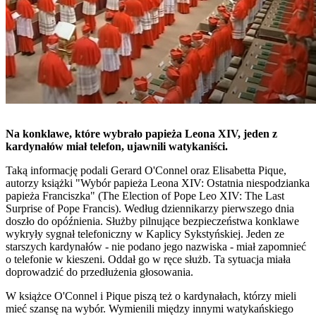
Na konklawe, które wybrało papieża Leona XIV, jeden z
kardynałów miał telefon, ujawnili watykaniści.
Taką informację podali Gerard O'Connel oraz Elisabetta Pique,
autorzy książki "Wybór papieża Leona XIV: Ostatnia niespodzianka
papieża Franciszka" (The Election of Pope Leo XIV: The Last
Surprise of Pope Francis). Według dziennikarzy pierwszego dnia
doszło do opóźnienia. Służby pilnujące bezpieczeństwa konklawe
wykryły sygnał telefoniczny w Kaplicy Sykstyńskiej. Jeden ze
starszych kardynałów - nie podano jego nazwiska - miał zapomnieć
o telefonie w kieszeni. Oddał go w ręce służb. Ta sytuacja miała
doprowadzić do przedłużenia głosowania.
W książce O'Connel i Pique piszą też o kardynałach, którzy mieli
mieć szansę na wybór. Wymienili między innymi watykańskiego