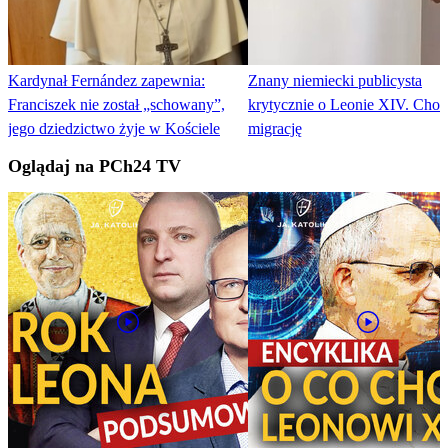
Kardynał Fernández zapewnia:
Znany niemiecki publicysta
Franciszek nie został „schowany”,
krytycznie o Leonie XIV. Chod
jego dziedzictwo żyje w Kościele
migrację
Oglądaj na PCh24 TV