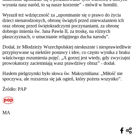
wyrasta nasz naród, to są nasze korzenie” - mówił w homilii.
Wyraził też wdzięczność za „upominanie się o prawo do życia
dzieci nienarodzonych, obronę świątyń przed znieważaniem ich
oraz obronę przed świętokradczymi poczynaniami, za obronę
dobrego imienia św. Jana Pawła II, za troskę, na różnych
płaszczyznach, o umacnianie religijnego ducha narodu”.
Dodał, że Młodzieży Wszechpolskiej niesłusznie i niesprawiedliwie
przypisywane są niektóre postawy i idee, co często wynika z braku
właściwego rozumienia pojęć. „A gorzej jest wtedy, gdy zwyczajni
prowokatorzy zaciemniają wasz prawdziwy obraz” - dodał.
Hasłem pielgrzymki było słowa św. Maksymiliana: „Miłość nie
spoczywa, ale rozszerza się jak ogień, który pożera wszystko”.
Źródło: PAP
MA