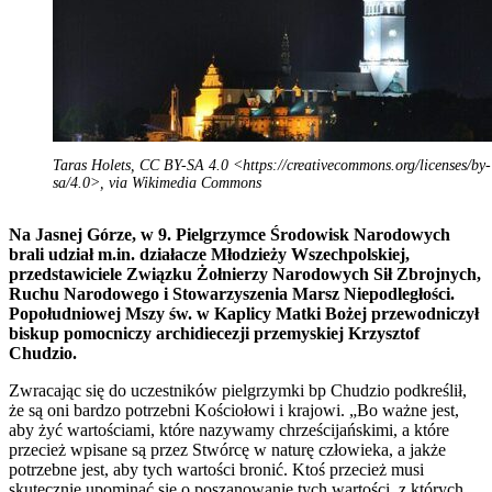
Taras Holets, CC BY-SA 4.0 <https://creativecommons.org/licenses/by-
sa/4.0>, via Wikimedia Commons
Na Jasnej Górze, w 9. Pielgrzymce Środowisk Narodowych
brali udział m.in. działacze Młodzieży Wszechpolskiej,
przedstawiciele Związku Żołnierzy Narodowych Sił Zbrojnych,
Ruchu Narodowego i Stowarzyszenia Marsz Niepodległości.
Popołudniowej Mszy św. w Kaplicy Matki Bożej przewodniczył
biskup pomocniczy archidiecezji przemyskiej Krzysztof
Chudzio.
Zwracając się do uczestników pielgrzymki bp Chudzio podkreślił,
że są oni bardzo potrzebni Kościołowi i krajowi. „Bo ważne jest,
aby żyć wartościami, które nazywamy chrześcijańskimi, a które
przecież wpisane są przez Stwórcę w naturę człowieka, a jakże
potrzebne jest, aby tych wartości bronić. Ktoś przecież musi
skutecznie upominać się o poszanowanie tych wartości, z których