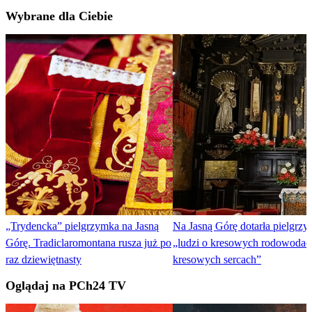
Wybrane dla Ciebie
„Trydencka” pielgrzymka na Jasną
Na Jasną Górę dotarła pielgrz
Górę. Tradiclaromontana rusza już po
„ludzi o kresowych rodowodach
raz dziewiętnasty
kresowych sercach”
Oglądaj na PCh24 TV