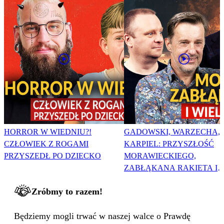
HORROR W WIEDNIU?!
GADOWSKI, WARZECHA,
CZŁOWIEK Z ROGAMI
KARPIEL: PRZYSZŁOŚĆ
PRZYSZEDŁ PO DZIECKO
MORAWIECKIEGO,
ZABŁĄKANA RAKIETA I
WIELKA PODMIANA
Zróbmy to razem!
Będziemy mogli trwać w naszej walce o Prawdę