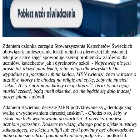
Zdaniem członka zarządu Stowarzyszenia Katechetów Świeckich
obowiązek umieszczania lekcji religii na pierwszej lub ostatniej
lekcji w siatce zajęć spowoduje szereg problemów zarówno dla
uczniów, katechetów jak i dyrektorów szkół. -
Naprawdę nie jest
proste tak ułożyć plan lekcji, żeby religia dla wszystkich klas
wypadała na początku lub na końcu. MEN twierdzi, że to w trosce o
uczniów, którzy nie chodzą na religię ani etykę, żeby nie musieli
czekać. A co z uczniami, którzy chcą chodzić? Teraz to oni będą
musieli czekać, będą mieli okienka, bo nie będzie się dało inaczej
ułożyć planu
- mówił.
Zdaniem Kwietnia, decyzje MEN podyktowane są „ideologiczną
walką z wychowaniem chrześcijańskim”. -
Chodzi o to, żeby w
szkole nie było wychowania do wartości. A przecież ono jest
uczniom potrzebne. Rodzice to widzą, dlatego pod projektem ustawy
zakładającej, że lekcje z religii lub etyki powinny być obowiązkowe
udało nam się zebrać ponad pół miliona podpisów
- podkreślił.