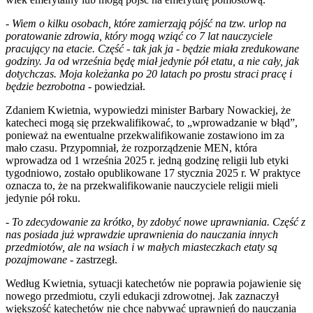
-
Wiem o kilku osobach, które zamierzają pójść na tzw. urlop na
poratowanie zdrowia, który mogą wziąć co 7 lat nauczyciele
pracujący na etacie. Część - tak jak ja - będzie miała zredukowane
godziny. Ja od września będę miał jedynie pół etatu, a nie cały, jak
dotychczas. Moja koleżanka po 20 latach po prostu straci pracę i
będzie bezrobotna
- powiedział.
Zdaniem Kwietnia, wypowiedzi minister Barbary Nowackiej, że
katecheci mogą się przekwalifikować, to „wprowadzanie w błąd”,
ponieważ na ewentualne przekwalifikowanie zostawiono im za
mało czasu. Przypomniał, że rozporządzenie MEN, która
wprowadza od 1 września 2025 r. jedną godzinę religii lub etyki
tygodniowo, zostało opublikowane 17 stycznia 2025 r. W praktyce
oznacza to, że na przekwalifikowanie nauczyciele religii mieli
jedynie pół roku.
-
To zdecydowanie za krótko, by zdobyć nowe uprawniania. Część z
nas posiada już wprawdzie uprawnienia do nauczania innych
przedmiotów, ale na wsiach i w małych miasteczkach etaty są
pozajmowane
- zastrzegł.
Według Kwietnia, sytuacji katechetów nie poprawia pojawienie się
nowego przedmiotu, czyli edukacji zdrowotnej. Jak zaznaczył
większość katechetów nie chce nabywać uprawnień do nauczania