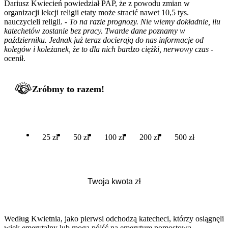
Dariusz Kwiecień powiedział PAP, że z powodu zmian w
organizacji lekcji religii etaty może stracić nawet 10,5 tys.
nauczycieli religii. -
To na razie prognozy. Nie wiemy dokładnie, ilu
katechetów zostanie bez pracy. Twarde dane poznamy w
październiku. Jednak już teraz docierają do nas informacje od
kolegów i koleżanek, że to dla nich bardzo ciężki, nerwowy czas
-
ocenił.
Zróbmy to razem!
25 zł
50 zł
100 zł
200 zł
500 zł
Według Kwietnia, jako pierwsi odchodzą katecheci, którzy osiągnęli
wiek emerytalny lub mogą pójść na emeryturę pomostową.