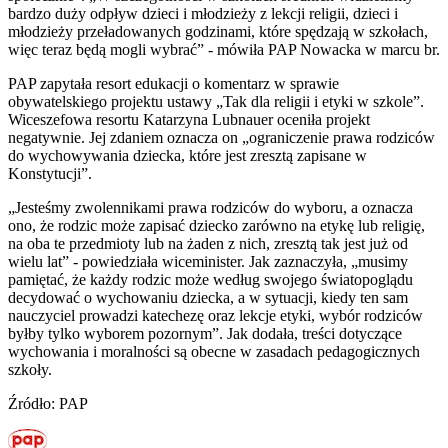
bardzo duży odpływ dzieci i młodzieży z lekcji religii, dzieci i
młodzieży przeładowanych godzinami, które spędzają w szkołach,
więc teraz będą mogli wybrać” - mówiła PAP Nowacka w marcu br.
PAP zapytała resort edukacji o komentarz w sprawie
obywatelskiego projektu ustawy „Tak dla religii i etyki w szkole”.
Wiceszefowa resortu Katarzyna Lubnauer oceniła projekt
negatywnie. Jej zdaniem oznacza on „ograniczenie prawa rodziców
do wychowywania dziecka, które jest zresztą zapisane w
Konstytucji”.
„Jesteśmy zwolennikami prawa rodziców do wyboru, a oznacza
ono, że rodzic może zapisać dziecko zarówno na etykę lub religię,
na oba te przedmioty lub na żaden z nich, zresztą tak jest już od
wielu lat” - powiedziała wiceminister. Jak zaznaczyła, „musimy
pamiętać, że każdy rodzic może według swojego światopoglądu
decydować o wychowaniu dziecka, a w sytuacji, kiedy ten sam
nauczyciel prowadzi katechezę oraz lekcje etyki, wybór rodziców
byłby tylko wyborem pozornym”. Jak dodała, treści dotyczące
wychowania i moralności są obecne w zasadach pedagogicznych
szkoły.
Źródło: PAP