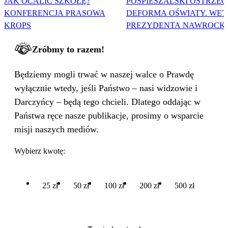
JAK OCALIĆ SZKOŁĘ?
POSPIESZALSKI OSTRZEG
KONFERENCJA PRASOWA
DEFORMA OŚWIATY. WET
KROPS
PREZYDENTA NAWROCK
Zróbmy to razem!
Będziemy mogli trwać w naszej walce o Prawdę
wyłącznie wtedy, jeśli Państwo – nasi widzowie i
Darczyńcy – będą tego chcieli. Dlatego oddając w
Państwa ręce nasze publikacje, prosimy o wsparcie
misji naszych mediów.
Wybierz kwotę:
25 zł
50 zł
100 zł
200 zł
500 zł