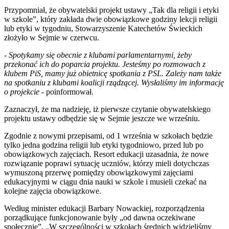
Przypomniał, że obywatelski projekt ustawy „Tak dla religii i etyki
w szkole”, który zakłada dwie obowiązkowe godziny lekcji religii
lub etyki w tygodniu, Stowarzyszenie Katechetów Świeckich
złożyło w Sejmie w czerwcu.
-
Spotykamy się obecnie z klubami parlamentarnymi, żeby
przekonać ich do poparcia projektu. Jesteśmy po rozmowach z
klubem PiS, mamy już obietnicę spotkania z PSL. Zależy nam także
na spotkaniu z klubami koalicji rządzącej. Wysłaliśmy im informację
o projekcie
- poinformował.
Zaznaczył, że ma nadzieję, iż pierwsze czytanie obywatelskiego
projektu ustawy odbędzie się w Sejmie jeszcze we wrześniu.
Zgodnie z nowymi przepisami, od 1 września w szkołach będzie
tylko jedna godzina religii lub etyki tygodniowo, przed lub po
obowiązkowych zajęciach. Resort edukacji uzasadnia, że nowe
rozwiązanie poprawi sytuację uczniów, którzy mieli dotychczas
wymuszoną przerwę pomiędzy obowiązkowymi zajęciami
edukacyjnymi w ciągu dnia nauki w szkole i musieli czekać na
kolejne zajęcia obowiązkowe.
Według minister edukacji Barbary Nowackiej, rozporządzenia
porządkujące funkcjonowanie były „od dawna oczekiwane
społecznie”. „W szczególności w szkołach średnich widzieliśmy