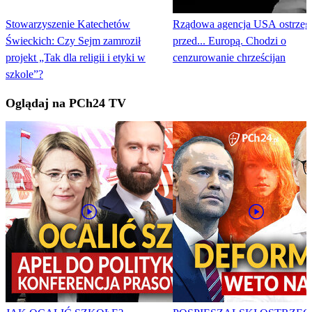
Stowarzyszenie Katechetów
Rządowa agencja USA ostrzeg
Świeckich: Czy Sejm zamroził
przed... Europą. Chodzi o
projekt „Tak dla religii i etyki w
cenzurowanie chrześcijan
szkole”?
Oglądaj na PCh24 TV