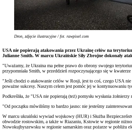
Dron, zdjęcie ilustracyjne / fot. rawpixel.com
USA nie popierają atakowania przez Ukrainę celów na terytoriu
Julianne Smith. W marcu Ukraińskie Siły Zbrojne dokonały ata
"Uważamy, że Ukraina ma pełne prawo do obrony swojego terytorium
przypomniała Smith, w przeddzień rozpoczynającego się w kwaterze
"Jeśli chodzi o atakowanie celów w Rosji, jest to coś, czego USA ni
poważne sukcesy. Naszym celem jest pomóc jej w kontynuowaniu tyc
Podkreśliła, że "USA nie popierają (też) pomysłu wysłania żołnierzy 
"Od początku mówiliśmy to bardzo jasno: nie jesteśmy zainteresowa
W marcu ukraiński wywiad wojskowy (HUR) i Służba Bezpieczeństwa
obwodzie rostowskim, a także w Riazaniu, Kstowie w regionie niżno
Nowokujbyszewsku w regionie samarskim oraz pożarze w pobliżu ele