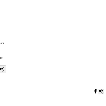
ści
lei