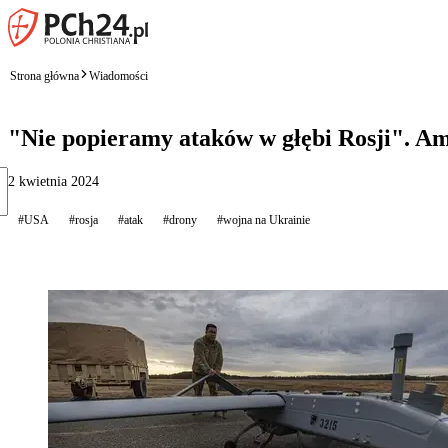
Strona główna
Wiadomości
"Nie popieramy ataków w głębi Rosji". A
2 kwietnia 2024
#USA
#rosja
#atak
#drony
#wojna na Ukrainie