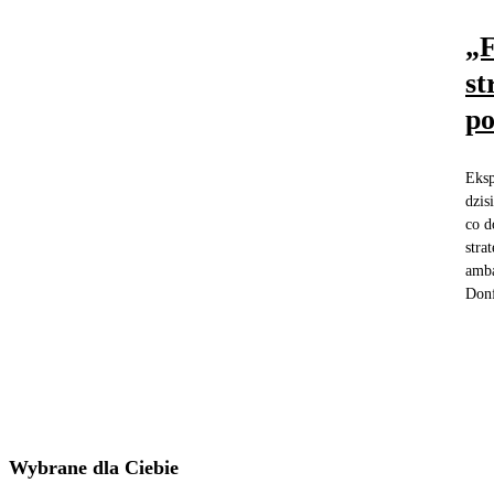
„F
st
po
Eksp
dzis
co d
stra
amba
Donf
Wybrane dla Ciebie