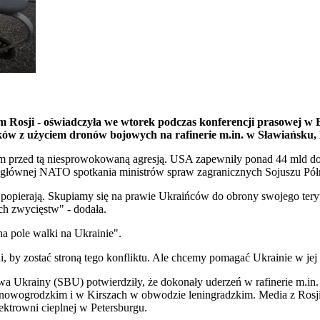
m Rosji - oświadczyła we wtorek podczas konferencji prasowej w
ków z użyciem dronów bojowych na rafinerie m.in. w Sławiańsku,
 przed tą niesprowokowaną agresją. USA zapewniły ponad 44 mld dola
 głównej NATO spotkania ministrów spraw zagranicznych Sojuszu Pół
e popierają. Skupiamy się na prawie Ukraińców do obrony swojego tery
h zwycięstw" - dodała.
na pole walki na Ukrainie".
ni, by zostać stroną tego konfliktu. Ale chcemy pomagać Ukrainie w 
 Ukrainy (SBU) potwierdziły, że dokonały uderzeń w rafinerie m.i
nowogrodzkim i w Kirszach w obwodzie leningradzkim. Media z Rosji i
ktrowni cieplnej w Petersburgu.