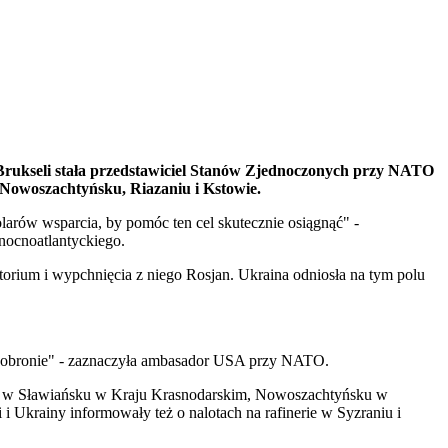
 Brukseli stała przedstawiciel Stanów Zjednoczonych przy NATO
 Nowoszachtyńsku, Riazaniu i Kstowie.
rów wsparcia, by pomóc ten cel skutecznie osiągnąć" -
nocnoatlantyckiego.
torium i wypchnięcia z niego Rosjan. Ukraina odniosła na tym polu
jej obronie" - zaznaczyła ambasador USA przy NATO.
n. w Sławiańsku w Kraju Krasnodarskim, Nowoszachtyńsku w
 Ukrainy informowały też o nalotach na rafinerie w Syzraniu i