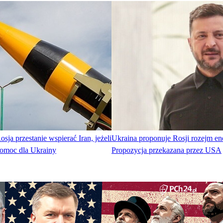
sja przestanie wspierać Iran, jeżeli
Ukraina proponuje Rosji rozejm en
omoc dla Ukrainy
Propozycja przekazana przez USA