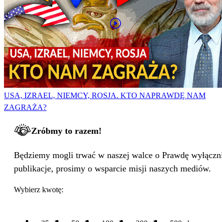
USA, IZRAEL, NIEMCY, ROSJA. KTO NAPRAWDĘ NAM
ZAGRAŻA?
Zróbmy to razem!
Będziemy mogli trwać w naszej walce o Prawdę wyłącznie
publikacje, prosimy o wsparcie misji naszych mediów.
Wybierz kwotę: