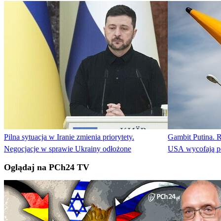
Pilna sytuacja w Iranie zmienia priorytety.
Gambit Putina. Ro
Negocjacje w sprawie Ukrainy odłożone
USA wycofają p
Oglądaj na PCh24 TV